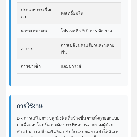
สะพานเซอร์โคเนีย
ประเภทการเชื่อม
หกเหลี่ยมใน
อุปกรณ์การรักษาฟันที่ถอดได้
ต่อ
โปรเทชชั่นบางส่วนยืดหยุ่น
ความเหมาะสม
โปรเทสติก ที่ มี การ จัด วาง
ฟันปลอมบางส่วนแบบโลหะ
การเปลี่ยนฟันเดียวและหลาย
อาการ
ฟัน
ฟันปลอมอะคริลิเต็ม
การฆ่าเชื้อ
แกมม่ารังสี
เครื่องประกอบฟันที่มีความละเอียด
ผู้ดูแลพื้นที่ทันตกรรม
อุปกรณ์การใช้งานทางการรักษาฟัน Orthodontic
การใช้งาน
รีเทนเนอร์จัดฟัน
BR การแก้ไขการปลูกฝังฟันที่สร้างขึ้นตามสั่งถูกออกแบบ
เฝือกสบฟัน
มาเพื่อตอบโจทย์ความต้องการที่หลากหลายของผู้ป่วย
สําหรับการเปลี่ยนฟันที่น่าเชื่อถือและทนทานทําให้มันเห
ป้องกันปาก