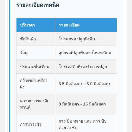
รายละเอียดเทคนิค
ควบคุม
ติดต่อเรา
ข่าว
ทุกกรณี
ปริมาตร
รายละเอียด
คุณภาพ
ชื่อสินค้า
โปรแกรม ปลูกฝังฟัน
วัสดุ
อุปกรณ์ปลูกฟันจากไทเทเนียม
พูดคุยกันตอน
ประเภทขั้นเทียม
โปรเทสติกที่รองรับการปลูก
นี้
กว้างของเครื่อง
3.5 มิลลิเมตร - 5.0 มิลลิเมตร
ฟันปลอมเซรามิก
ฝัง
วีเนียร์อีแม็กซ์
ความยาวของอัม
8 มิลลิเมตร - 15 มิลลิเมตร
พานต์
ไม้ปลูกฟัน
การ บีบ ทราย และ การ บีบ
โปรเซลีนหลอมกับโลหะ
การบํารุงผิว
ด้วย อะซิด