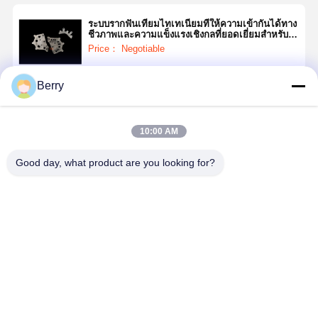
ระบบรากฟันเทียมไทเทเนียมที่ให้ความเข้ากันได้ทาง
ชีวภาพและความแข็งแรงเชิงกลที่ยอดเยี่ยมสำหรับ
การบูรณะฟัน
Price： Negotiable
Berry
চালিয়ে
10:00 AM
แนะนำผลิตภัณฑ์
Good day, what product are you looking for?
โซลูชั่นปลูกฟัน
รากฟันเทียม
ระดับความแม่น
แบบฝังใน
ยํา ที่นําเสนอ
กระดูกความ
การปลูกฝังฟันที่
แม่นยำสูง
เหมาะสมตาม
ขนาดเส้นผ่าน
ราคาดีที่สุด
ราคาดีที่สุด
ความต้องการ
ศูนย์กลาง 3.0
การปรับปรุง
มม. - 5.0 มม.