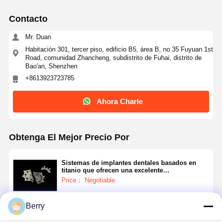
Contacto
Mr. Duan
Habitación 301, tercer piso, edificio B5, área B, no 35 Fuyuan 1st
Road, comunidad Zhancheng, subdistrito de Fuhai, distrito de
Bao'an, Shenzhen
+8613923723785
Ahora Charle
Obtenga El Mejor Precio Por
Sistemas de implantes dentales basados en
titanio que ofrecen una excelente
biocompatibilidad y resistencia mecánica para
Price： Negotiable
la restauración dental
Berry
Continuar