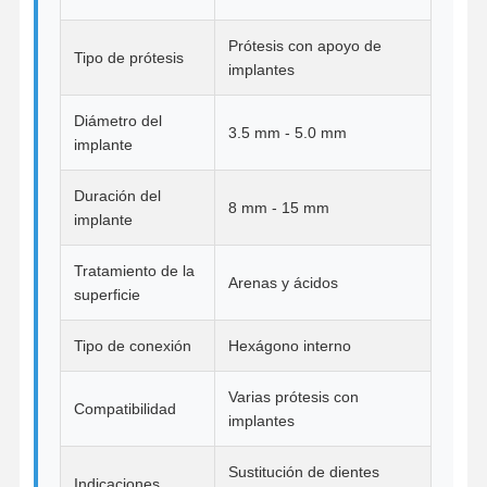
Dispositivo de ortodoncia extraíble
Prótesis con apoyo de
Tipo de prótesis
implantes
Dentes parciales flexibles
Dentaduras postizas parciales de metal
Diámetro del
3.5 mm - 5.0 mm
implante
Dentes de acrílico completo
Duración del
8 mm - 15 mm
Accesorios dentales de la precisión
implante
Mantenedores de espacio dental
Tratamiento de la
Arenas y ácidos
superficie
Dispositivos funcionales de ortodoncia
Retenedores de ortodoncia
Tipo de conexión
Hexágono interno
Estribo oclusal
Varias prótesis con
Compatibilidad
implantes
Protector bucal
Sustitución de dientes
Extensor de ortodoncia
Indicaciones