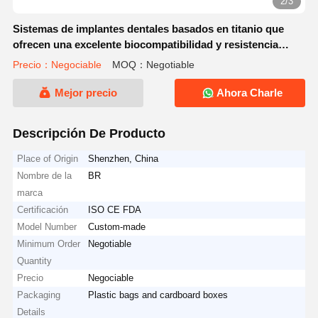
2/3
Sistemas de implantes dentales basados en titanio que
ofrecen una excelente biocompatibilidad y resistencia
mecánica para la restauración dental
Precio：Negociable
MOQ：Negotiable
Mejor precio
Ahora Charle
Descripción De Producto
Place of Origin
Shenzhen, China
Nombre de la
BR
marca
Certificación
ISO CE FDA
Model Number
Custom-made
Minimum Order
Negotiable
Quantity
Precio
Negociable
Packaging
Plastic bags and cardboard boxes
Details