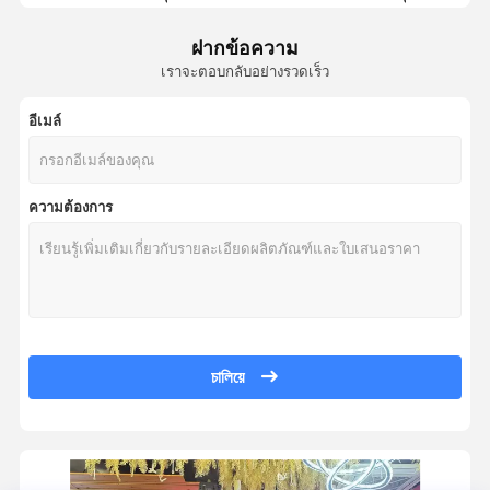
สะพานเซอร์โคเนีย
ความสามารถในการนําความร้อนต่ํา ทุกฟันเทียมเซรามิก ความแข็งแรงในก
ฝากข้อความ
อีสเทติก อินเลย์การฟื้นฟูเซรามิกทั้งหมดรวมกับความโปร่งใสสูงสําหรับการ
อุปกรณ์การรักษาฟันที่ถอดได้
เราจะตอบกลับอย่างรวดเร็ว
อุปกรณ์ฟันเซรามิกที่ทนทานการสวมใส่สูงสุด รวมผิวหนังเซรามิกความบริสุทธ
โปรเทชชั่นบางส่วนยืดหยุ่น
โฟเนอร์เซรามิกแบบสั่งการที่มีความใสสูง มีอายุนานกว่า 10 ปีในทันตแพทย์
อีเมล์
ฟันปลอมบางส่วนแบบโลหะ
ระบบบดฟัน Emax ที่ให้อุณหภูมิการบดประมาณ 850C-950C
16 ระบบสีเงา Emax Veneer สําหรับความสวยงามธรรมชาติ
ฟันปลอมอะคริลิเต็ม
ความต้องการ
CAD CAM Milling IPS Emax Classic 16 Shade Dentin Enamel Shade Scale
เครื่องประกอบฟันที่มีความละเอียด
วัสดุเทียม IPS Emax Veneer 16 Shade Scale Dentin Enamel สารประกอบ
Emax การฟื้นฟูฟันด้วยโลหะเซรามิกลิตียมดิสิลิแคต เพื่อความเข้ากันได้อย
ผู้ดูแลพื้นที่ทันตกรรม
ความแข็งแรงในการบิด 400MPa Emax Veneer IPS Emax Classic 16 Sha
อุปกรณ์การใช้งานทางการรักษาฟัน Orthodontic
อุณหภูมิการซินเตอร์ 850C-950C Emax ความแข็งแรงสูง เซรามิก สีฟันธรร
หน้าหลัง หลังสะพานมงกุฎ สอดคล้องกับ Emax การฟื้นฟูฟันที่โปร่งใสสูง 4
চালিয়ে
รีเทนเนอร์จัดฟัน
ทิตาเนียมบริสุทธิ์เกรด 5 สายดัดปลูกฟัน มีความเร็วในการรวมกระดูก 3-4 เ
เฝือกสบฟัน
ขาดปลูกฟันหนึ่งหรือหลายฟัน โดยมีไทเทเนียมบริสุทธิ์เกรด 5 สําหรับการเป
แผ่นปลูกฟันที่บุกรุกอย่างน้อย การปลูกทันที สําหรับการปรับปรุงที่ดีที่สุด
ป้องกันปาก