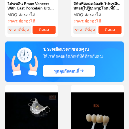
โปรเซลีน Emax Veneers
สีฟันที่สอดคล้องกับโปรเซลีน
With Cast Porcelain Ultra
หลอมไปกับมงกุฎโลหะที่มี
Thin Handmade Porcelain
การสร้างโลหะ COCr
MOQ:
ต่อรองได้
MOQ:
ต่อรองได้
Stacking โปรเซลีนที่ทําด้วย
ราคา:
ต่อรองได้
ราคา:
ต่อรองได้
มือ
ราคาดีที่สุด
ติดต่อ
ราคาดีที่สุด
ติดต่อ
ประหยัดเวลาของคุณ
ให้เราติดต่อผลิตภัณฑ์ที่ดีที่สุดกับคุณ
พูดคุยกันตอนนี้