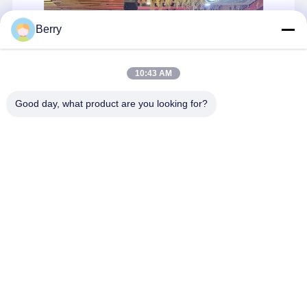
อุปกรณ์ปรับความหนาแน่นของกระดูกประเภท II-IV อุปกรณ์ปลูกกระดูกประก
เครื่องขยายฟัน Orthodontic
Berry
โปรแกรม ปลูกฟัน
10:43 AM
Good day, what product are you looking for?
บริษัท เซินเจิ้น เบอร์รี่ เดนทัล อีควิปเมนท์ จำกัด ก่อตั้งขึ้นในปี 2554 มี
โรงงานครอบคลุมพื้นที่ 2,200 ตารางเมตร และมีพนักงานประมาณ 530
คน เชี่ยวชาญด้านการวิจัย พัฒนา ผลิต และแปรรูปฟันปลอม บริษัทนำ
เสนอผลิตภัณฑ์ที่ครอบคลุม ตั้งแต่ครอบฟันเซรามิก สะพานฟั...
เรียน
รู้เพิ่มเติม
Send Inquiry
พูดคุยกันตอนนี้
Desktop Site
บ้าน
เกี่ยวกับเรา
ติดต่อเรา
แผนผังเว็บไซต์
นโยบายความเป็นส่วนตัว