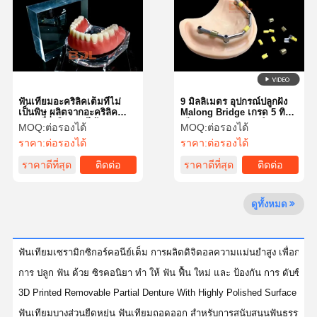
ควบคุม
ติดต่อเรา
ข่าว
ทุกกรณี
คุณภาพ
ฟันเทียมอะคริลิคเต็มที่ไม่
9 มิลลิเมตร อุปกรณ์ปลูกฝัง
เป็นพิษ ผลิตจากอะคริลิค
Malong Bridge เกรด 5 ทิตา
เรซินที่ยั่งยืน ปรับได้
เนียมสับสนธิ อุปกรณ์ปลูกฝัง
MOQ:
ต่อรองได้
MOQ:
ต่อรองได้
ฟัน
ราคา:
ต่อรองได้
ราคา:
ต่อรองได้
พูดคุยกันตอน
ราคาดีที่สุด
ติดต่อ
ราคาดีที่สุด
ติดต่อ
นี้
ดูทั้งหมด
ฟันปลอมเซรามิก
วีเนียร์อีแม็กซ์
ฟันเทียมเซรามิกซิกอร์คอนีย์เต็ม การผลิตดิจิตอลความแม่นยําสูง เพื่อการฟ
ไม้ปลูกฟัน
การ ปลูก ฟัน ด้วย ซิรคอนิยา ทํา ให้ ฟัน ฟื้น ใหม่ และ ป้องกัน การ ดับซึม 
3D Printed Removable Partial Denture With Highly Polished Surface For
โปรเซลีนหลอมกับโลหะ
ฟันเทียมบางส่วนยืดหยุ่น ฟันเทียมถอดออก สําหรับการสนับสนุนฟันธรรมชาต