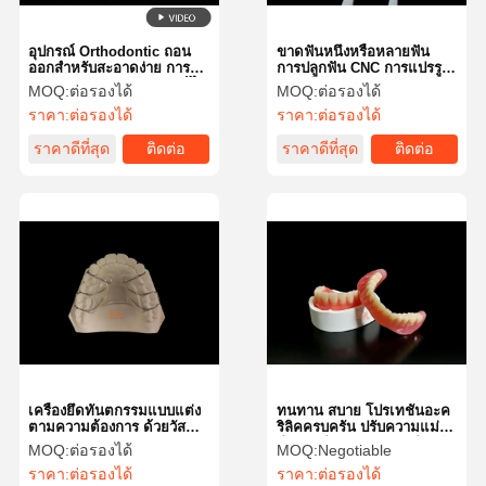
อุปกรณ์ Orthodontic ถอน
ขาดฟันหนึ่งหรือหลายฟัน
ออกสําหรับสะอาดง่าย การ
การปลูกฟัน CNC การแปรรูป
ถอนสะดวกสบายกับการแก้ไข
แม่นยํา Occlusal เวลาบรรจุ
MOQ:
ต่อรองได้
MOQ:
ต่อรองได้
ไม่ต้องกังวล
6 สัปดาห์
ราคา:
ต่อรองได้
ราคา:
ต่อรองได้
ราคาดีที่สุด
ติดต่อ
ราคาดีที่สุด
ติดต่อ
เครื่องยึดทันตกรรมแบบแต่ง
ทนทาน สบาย โปรเทชั่นอะค
ตามความต้องการ ด้วยวัสดุ
ริลิคครบครัน ปรับความแม่น
Hypoallergenic และการ
ยําแบบจําเพาะ เหมาะสําหรับ
MOQ:
ต่อรองได้
MOQ:
Negotiable
ออกแบบที่สามารถถอดออก
การใช้งานเปลี่ยนฟัน
ราคา:
ต่อรองได้
ราคา:
ต่อรองได้
ได้ เพื่อใส่สบาย