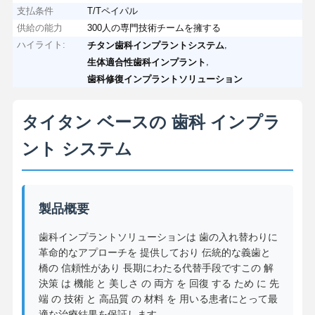
支払条件
T/Tペイパル
供給の能力
300人の専門技術チームを擁する
ハイライト:
,
チタン歯科インプラントシステム
,
生体適合性歯科インプラント
歯科修復インプラントソリューション
タイタン ベースの 歯科 インプラ
ント システム
製品概要
歯科インプラントソリューションは 歯の入れ替わりに
革命的なアプローチを 提供しており 伝統的な義歯と
橋の 信頼性があり 長期にわたる代替手段ですこの 解
決策 は 機能 と 美しさ の 両方 を 回復 する ため に 先
端 の 技術 と 高品質 の 材料 を 用いる患者にとって最
適な治療結果を保証します.