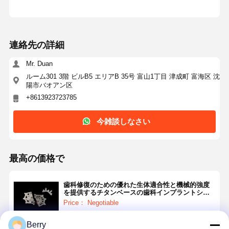
連絡先の詳細
Mr. Duan
ルーム301 3階 ビルB5 エリアB 35号 富山1丁目 津成町 富海区 沈
陽市バオアン区
+8613923723785
今雑談しなさい
最高の価格で
歯科修復のための優れた生体適合性と機械的強度
を提供するチタンベースの歯科インプラントシス
テム
Price： Negotiable
Berry