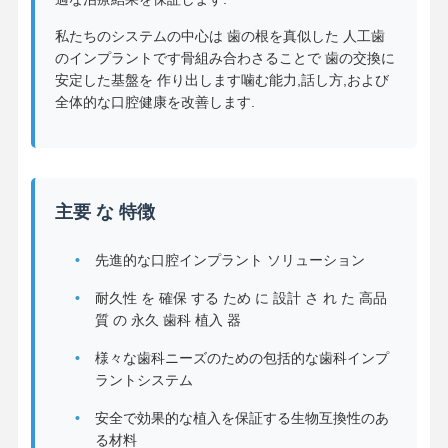
私たちのシステムの中心は 歯の根を真似した 人工歯
のインプラントです骨組み合わさることで 歯の交換に
安定した基盤を 作り出します噛む能力,話し方,および
全体的な口腔健康を改善します.
主要 な 特徴
先進的な口腔インプラント ソリューション
耐久性 を 確保 する ため に 設計 さ れ た 高品
質 の 永久 歯科 植入 器
様々な歯科ニーズのための包括的な歯科インプ
ラントシステム
安全で効果的な植入を保証する生物互換性のあ
る材料