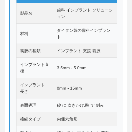
歯科 インプラント ソリューシ
製品名
ョン
品質管理
お問い合わせ
ニュース
すべての場合
タイタン製の歯科インプラン
材料
ト
義肢の種類
インプラント 支援 義肢
今雑談しなさ
い
インプラント直
3.5mm - 5.0mm
径
セラミック入れ歯
インプラント
エマックス・ファニヤ
8mm - 15mm
長さ
歯科インプラント棒
表面処理
砂 に 吹きかけ,酸 で 刻み
金属に溶かしたポルセラン
接続タイプ
内側六角形
ジルコニア橋