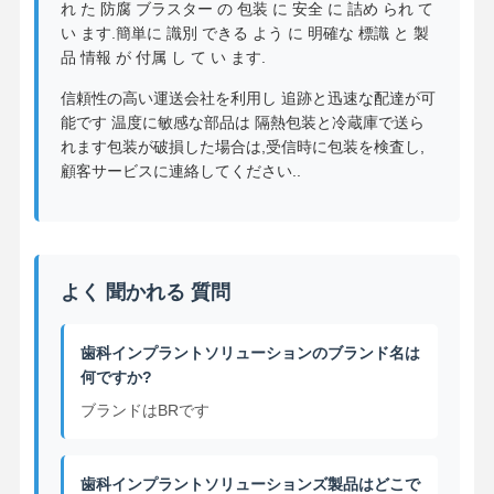
れ た 防腐 ブラスター の 包装 に 安全 に 詰め られ て
い ます.簡単に 識別 できる よう に 明確な 標識 と 製
品 情報 が 付属 し て い ます.
信頼性の高い運送会社を利用し 追跡と迅速な配達が可
能です 温度に敏感な部品は 隔熱包装と冷蔵庫で送ら
れます包装が破損した場合は,受信時に包装を検査し,
顧客サービスに連絡してください..
よく 聞かれる 質問
歯科インプラントソリューションのブランド名は
何ですか?
ブランドはBRです
歯科インプラントソリューションズ製品はどこで