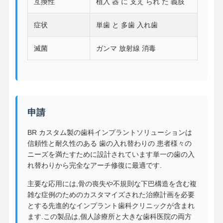
互換性
植入 器 に 支え られ た 義肢
取れる 矯正 器具
症状
単歯 と 多歯 入れ歯
柔軟な部分歯入れ
滅菌
ガンマ 放射線 消毒
金属部分入れ歯
完全 アクリル 歯入れ
歯科精密付属品
申請
歯科スペースメンテナー
BR カスタム製の歯科インプラントソリューションは
矯正歯科機能器具
信頼性と耐久性のある 歯の入れ替わりの 患者様々の
歯列矯正用リテーナー
ニーズを満たすために設計されています単一の歯の入
れ替わりから完全なアーチ修復に最適です.
オクラスススプリント
主要な応用には,骨の喪失や不規則な下巴構造を含む複
雑な症例のためのカスタマイズされた治療計画を必要
口腔保護具
とする先進的なインプラント歯科クリニックが含まれ
ます.この製品は,個人診療所と大きな歯科医院の両方
矯正歯の拡張器