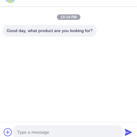
続行
10:18 PM
推薦されたプロダクト
Good day, what product are you looking for?
精密な先進的
高精度エンド
な歯科インプ
ステールイン
ラントソリュ
プラント 直径
ーションで,外
3.0mm-5.0mm
科医にカスタ
精密なフィッ
ベストプライス
ベストプライス
ムフィット 強
トのために自
化された生物
己タッピング
互換性とパフ
スレッド
ォーマンスを
Desktop Site
提供します
ホーム
企業情報
お問い合わせ
地図
プライバシーポリシー規約
品質
セラミック入れ歯
中国工場.Copyright © 2026 Shenzhen Berry
Dental Equipment Co., Ltd. All Rights Reserved.