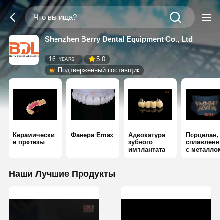
Shenzhen Berry Dental Equipment Co., Ltd
16
5.0
YEARS
Подтверженный поставщик
Керамически
Фанера Emax
Адвокатура
Порцелан,
е протезы
зубного
сплавлен
имплантата
с металло
Наши Лучшие Продукты