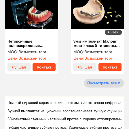
Контроль
Контактные
Новости
Все Случаи
Качества
Данные
Нетоксичные
9мм имплантат Малонг
полноакриловые
мост класс 5 титановый
протезы из прочной
сплав точность
MOQ:
Возможен торг
MOQ:
Возможен торг
акриловой смолы
инженерный зубной
Цена:
Возможен торг
Цена:
Возможен торг
имплантат
Побеседуйте
Теперь
Лучшая
Контакт
Лучшая
Контакт
цена
цена
Керамические протезы
Посмотреть все
Фанера Emax
Полный цирконий керамические протезы высокоточная цифровая пр
Адвокатура зубного имплантата
Зубной имплантат из цирконии восстанавливает зубную функцию и 
Порцелан, сплавленный с металлом
3D-печатный съемный частичный протез с хорошо отполированной п
Гибкие частичные зубные протезы Удаляемые зубные протезы для п
Мост из цирконии