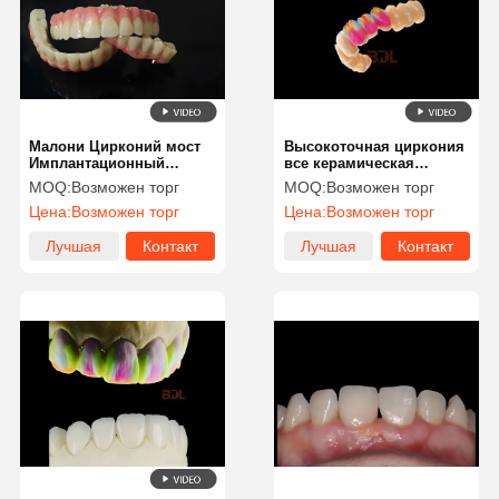
Малони Цирконий мост
Высокоточная циркония
Имплантационный
все керамическая
штанга для зубной
корона с прозрачным и
MOQ:
Возможен торг
MOQ:
Возможен торг
реставрации
влажным цветом
Цена:
Возможен торг
Цена:
Возможен торг
Лучшая
Контакт
Лучшая
Контакт
цена
цена