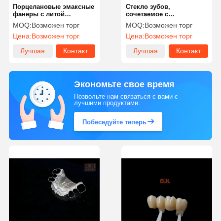
Порцелановые эмаксные
Стекло зубов,
фанеры с литой
сочетаемое с
фарфором с
порцеланом,
MOQ:
Возможен торг
MOQ:
Возможен торг
ультратонкой ручной
сплавленным с
Цена:
Возможен торг
Цена:
Возможен торг
кладкой
металлической короной,
с металлической
Лучшая
Контакт
Лучшая
Контакт
конструкцией COCr
цена
цена
Экономьте свое время
Позвольте нам связаться с вами с
лучшими продуктами.
Побеседуйте теперь