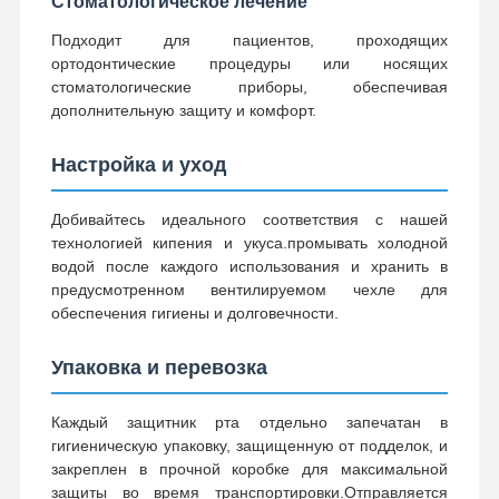
Стоматологическое лечение
Подходит для пациентов, проходящих
Сменяемый ортодонтический прибор
ортодонтические процедуры или носящих
стоматологические приборы, обеспечивая
гибкие частичные протезы
дополнительную защиту и комфорт.
Металлические частичные протезы
Настройка и уход
Полные акриловые протезы
Добивайтесь идеального соответствия с нашей
Зубоврачебные приложения точности
технологией кипения и укуса.промывать холодной
водой после каждого использования и хранить в
Специалисты по обслуживанию стоматологических помещений
предусмотренном вентилируемом чехле для
обеспечения гигиены и долговечности.
Функциональные ортодонтические приборы
Упаковка и перевозка
Ортодонтические ретейнеры
Оклюзиальная шприц
Каждый защитник рта отдельно запечатан в
гигиеническую упаковку, защищенную от подделок, и
Защита ротовой полости
закреплен в прочной коробке для максимальной
защиты во время транспортировки.Отправляется