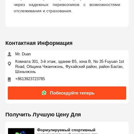
Ортодонтический экспандер
через надежных перевозчиков с возможностями
отслеживания и страхования.
Решения для зубных имплантатов
Контактная Информация
Mr. Duan
Комната 301, 3-й этаж, здание B5, зона B, No 35 Fuyuan 1st
Road, Община Чжанчжэнь, Фухайский район, район Бао'ан,
Шэньчжэнь
+8613923723785
Побеседуйте теперь
Получить Лучшую Цену Для
Формулируемый спортивный