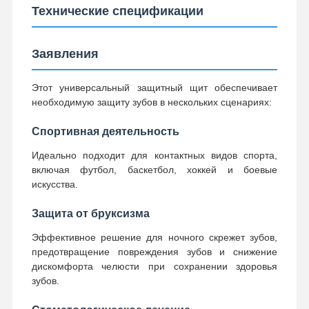
Технические спецификации
Контроль
Контактные
Новости
Все Случаи
Заявления
Качества
Данные
Этот универсальный защитный щит обеспечивает
необходимую защиту зубов в нескольких сценариях:
Спортивная деятельность
Побеседуйте
Теперь
Идеально подходит для контактных видов спорта,
включая футбол, баскетбол, хоккей и боевые
искусства.
Керамические протезы
Защита от бруксизма
Фанера Emax
Эффективное решение для ночного скрежет зубов,
Адвокатура зубного имплантата
предотвращение повреждения зубов и снижение
дискомфорта челюсти при сохранении здоровья
Порцелан, сплавленный с металлом
зубов.
Мост из цирконии