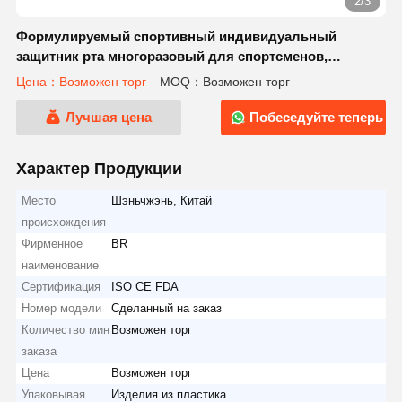
2/3
Формулируемый спортивный индивидуальный
защитник рта многоразовый для спортсменов,
требующих защиты рта
Цена：Возможен торг
MOQ：Возможен торг
Лучшая цена
Побеседуйте теперь
Характер Продукции
Место
Шэньчжэнь, Китай
происхождения
Фирменное
BR
наименование
Сертификация
ISO CE FDA
Номер модели
Сделанный на заказ
Количество мин
Возможен торг
заказа
Цена
Возможен торг
Упаковывая
Изделия из пластика