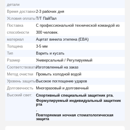
детали
Время доставки
2-3 рабочих дня
Условия оплаты
Т/Т ПайПал
Поставка
С профессиональной технической командой из
способности
300 человек.
материал
Ацетат винила этилена (ЕВА)
Толщина
3-5 мм
Тип
Варить и кусать
Размер
Универсальный / Регулируемый
Соответствовать
Изготовленный на заказ
Метод очистки
Промыть холодной водой
Уровень защиты
Высокое поглощение ударов
Долговечность
Многоразовый и долговечный
Высокий свет:
,
Спортивный специальный защитник рта
Формулируемый индивидуальный защитник
рта
,
Повторяемая ночная стоматологическая
защита