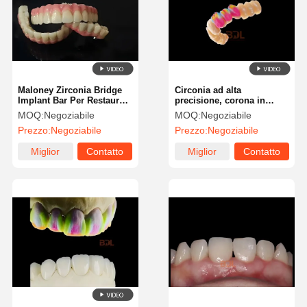
Maloney Zirconia Bridge
Circonia ad alta
Implant Bar Per Restauro
precisione, corona in
Dentale Custom Nessuna
ceramica con colore
MOQ:
Negoziabile
MOQ:
Negoziabile
sensazione di corpo
trasparente e umido
Prezzo:
Negoziabile
Prezzo:
Negoziabile
estraneo
Miglior
Contatto
Miglior
Contatto
prezzo
prezzo