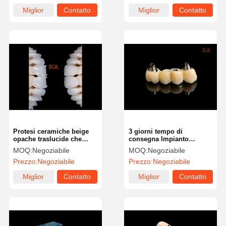
sostituzione dei denti
Miglior
Contatto
Miglior
Contatto
prezzo
prezzo
Protesi ceramiche beige
3 giorni tempo di
opache traslucide che
consegna Impianto
forniscono
dentale Bar supporta le
MOQ:
Negoziabile
MOQ:
Negoziabile
un'integrazione senza
protesi e protesi fisse
Prezzo:
Negoziabile
Prezzo:
Negoziabile
soluzione di continuità
400-600MPa
Miglior
Contatto
Miglior
Contatto
prezzo
prezzo
Casa
Prodotti
Chi Siamo
Fatory Tour