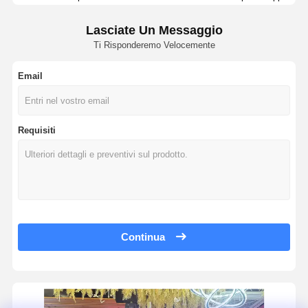
Apparecchi ortodontici rimovibili
Bassa conduttività termica Tutte le protesi ceramiche Alta resistenza all
Lasciate Un Messaggio
Estetico Tutti gli intarsi di restauro in ceramica combinati con elevata tr
protesi parziali flessibili
Ti Risponderemo Velocemente
Protesi ceramiche resistenti all'usura combinando ceramica di purezza di 
Protesi parziali in metallo
Veneer ceramico personalizzato ad alta traslucidità con longevità di oltre 
Email
Sistema di fresatura dentale Emax che offre una temperatura di sinterizz
Protesi dentali acriliche complete
16 Sistema di colorazione dell'ombra Emax Veneer per l'estetica natural
Requisiti
Collegamenti dentari di precisione
CAD CAM fresatura IPS Emax Classic 16 Scala di ombra Dentin smalto p
Materiale protesico IPS Emax Veneer 16 Scala d'ombra Dentin Emaille C
Manutentori dello spazio dentale
Restaurazioni dentali Emax con ceramica di litium disilicato per una alta 
Apparecchi ortodontici funzionali
Resistenza flessibile 400MPa Emax Veneer IPS Emax Classic 16 Scale
Temperatura di sinterizzazione 850C-950C Emax Dente simulatore cerami
Contenzioni ortodontiche
Anteriore Posteriore Crown Bridge Compatibile Emax Restorazioni dentali
Continua
Sfresco oclusiale
Bar di impianto dentale in titanio puro di grado 5 con velocità di osseoin
Mancanza di uno o più impianti dentali con titanio puro di grado 5 per la s
Protezione della bocca
Bar di impianto dentale di impianto immediato minimamente invasivo per 
Extensore ortodontico