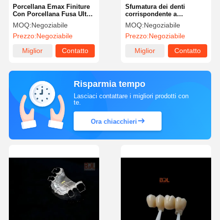
Porcellana Emax Finiture
Sfumatura dei denti
Con Porcellana Fusa Ultra
corrispondente a
Sottile Manifattura
porcellana fusa a corona
MOQ:
Negoziabile
MOQ:
Negoziabile
Porcellana Impilazione
metallica con costruzione
Prezzo:
Negoziabile
Prezzo:
Negoziabile
in metallo COCr
Miglior
Contatto
Miglior
Contatto
prezzo
prezzo
Risparmia tempo
Lasciaci contattare i migliori prodotti con
te.
Ora chiacchieri