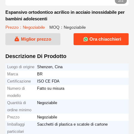
2/2
Espansivo ortodontico acrilico in acciaio inossidabile per
bambini adolescenti
Prezzo：Negoziabile
MOQ：Negoziabile
Miglior prezzo
Ora chiacchieri
Descrizione Di Prodotto
Luogo di origine
Shenzen, Cina
Marca
BR
Certificazione
ISO CE FDA
Numero di
Fatto su misura
modello
Quantità di
Negoziabile
ordine minimo
Prezzo
Negoziabile
Imballaggi
Sacchetti di plastica e scatole di cartone
particolari