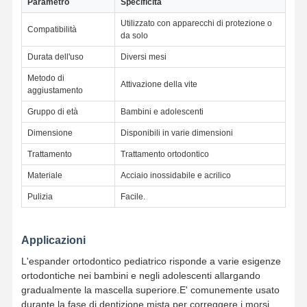
Parametro
Specificità
Utilizzato con apparecchi di protezione o
Compatibilità
da solo
Controllo Di
Contattaci
Notizie
Tutti I Casi
Qualità
Durata dell'uso
Diversi mesi
Metodo di
Attivazione della vite
aggiustamento
Gruppo di età
Bambini e adolescenti
Ora
Dimensione
Disponibili in varie dimensioni
Chiacchieri
Trattamento
Trattamento ortodontico
Materiale
Acciaio inossidabile e acrilico
Dentiere in ceramica
Pulizia
Facile.
Finitura Emax
Impianto dentario Antivari
Applicazioni
L'espander ortodontico pediatrico risponde a varie esigenze
Porcellane fuse al metallo
ortodontiche nei bambini e negli adolescenti allargando
gradualmente la mascella superiore.E' comunemente usato
Ponte di zirconia
durante la fase di dentizione mista per correggere i morsi