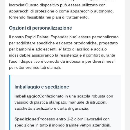
incrociatiQuesto dispositivo può essere utilizzato con
Apparecchi ortodontici rimovibili
apparecchi di protezione o come apparecchio autonomo,
fornendo flessibilità nei piani di trattamento.
protesi parziali flessibili
Opzioni di personalizzazione
Protesi parziali in metallo
Il nostro Rapid Palatal Expander puo' essere personalizzato
per soddisfare specifiche esigenze ortodontiche, progettato
Protesi dentali acriliche complete
per bambini e adolescenti, e' fatto di acrilico e acciaio
inossidabile.assicurando la resistenza e il comfort durante
Collegamenti dentari di precisione
l'usoIl dispositivo è comodo da indossare per diversi mesi
per ottenere risultati ottimali.
Manutentori dello spazio dentale
Apparecchi ortodontici funzionali
Imballaggio e spedizione
Contenzioni ortodontiche
Imballaggio:
Confezionato in una scatola robusta con
vassoio di plastica stampato, manuale di istruzioni,
Sfresco oclusiale
sacchetto sterilizzato e carta di garanzia.
Protezione della bocca
Spedizione:
Processo entro 1-2 giorni lavorativi con
spedizione in tutto il mondo tramite vettori attendibili.
Extensore ortodontico