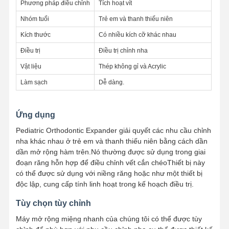
Phương pháp điều chỉnh
Tích hoạt vít
Nhóm tuổi
Trẻ em và thanh thiếu niên
Kích thước
Có nhiều kích cỡ khác nhau
Kiểm Soát
Liên Hệ
Tin Tức
Tất Cả Các
Chất Lượng
Chúng Tôi
Trường Hợp
Điều trị
Điều trị chỉnh nha
Vật liệu
Thép không gỉ và Acrylic
Làm sạch
Dễ dàng.
Nói Chuyện
Ngay.
Ứng dụng
Pediatric Orthodontic Expander giải quyết các nhu cầu chỉnh
nha khác nhau ở trẻ em và thanh thiếu niên bằng cách dần
Răng giả bằng sứ
dần mở rộng hàm trên.Nó thường được sử dụng trong giai
đoạn răng hỗn hợp để điều chỉnh vết cắn chéoThiết bị này
Ván lạng Emax
có thể được sử dụng với niềng răng hoặc như một thiết bị
độc lập, cung cấp tính linh hoạt trong kế hoạch điều trị.
thanh cấy ghép răng
Tùy chọn tùy chỉnh
Sứ nung chảy với kim loại
Máy mở rộng miệng nhanh của chúng tôi có thể được tùy
Cầu Zirconia