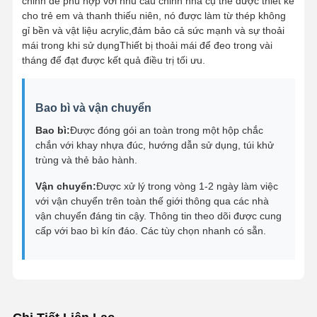
chỉnh để phù hợp với nhu cầu chỉnh nha cụ thể được thiết kế
cho trẻ em và thanh thiếu niên, nó được làm từ thép không
Thiết bị chỉnh nha có thể tháo rời
gỉ bền và vật liệu acrylic,đảm bảo cả sức mạnh và sự thoải
mái trong khi sử dụngThiết bị thoải mái để đeo trong vài
răng giả linh hoạt
tháng để đạt được kết quả điều trị tối ưu.
Răng giả một phần kim loại
Bao bì và vận chuyển
Răng giả toàn Acrylic
Bao bì:
Được đóng gói an toàn trong một hộp chắc
chắn với khay nhựa đúc, hướng dẫn sử dụng, túi khử
Các phụ kiện chính xác nha khoa
trùng và thẻ bảo hành.
Người bảo trì không gian nha khoa
Vận chuyển:
Được xử lý trong vòng 1-2 ngày làm việc
với vận chuyển trên toàn thế giới thông qua các nhà
Thiết bị chức năng chỉnh nha
vận chuyển đáng tin cậy. Thông tin theo dõi được cung
cấp với bao bì kín đáo. Các tùy chọn nhanh có sẵn.
Dụng cụ duy trì chỉnh nha
Nẹp nhai
Bảo vệ miệng