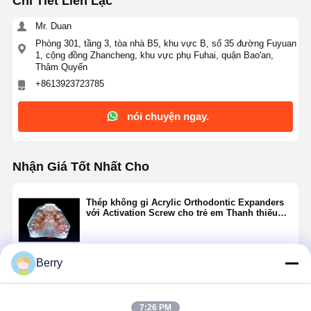
Chi Tiết Liên Lạc
Máy mở rộng răng giả
Mr. Duan
Giải pháp cấy ghép răng
Phòng 301, tầng 3, tòa nhà B5, khu vực B, số 35 đường Fuyuan
1, cộng đồng Zhancheng, khu vực phụ Fuhai, quận Bao'an,
Thâm Quyến
+8613923723785
nói chuyện ngay.
Nhận Giá Tốt Nhất Cho
Thép không gỉ Acrylic Orthodontic Expanders
với Activation Screw cho trẻ em Thanh thiếu
niên
Berry
Tiếp tục
7:26 PM