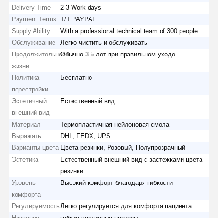
Delivery Time
2-3 Work days
Payment Terms
T/T PAYPAL
Supply Ability
With a professional technical team of 300 people
Обслуживание
Легко чистить и обслуживать
Продолжительность
Обычно 3-5 лет при правильном уходе.
жизни
Политика
Бесплатно
перестройки
Эстетичный
Естественный вид
внешний вид
Материал
Термопластичная нейлоновая смола
Выражать
DHL, FEDX, UPS
Варианты цвета
Цвета резинки, Розовый, Полупрозрачный
Эстетика
Естественный внешний вид с застежками цвета
резинки.
Уровень
Высокий комфорт благодаря гибкости
комфорта
Регулируемость
Легко регулируется для комфорта пациента
Название
гибкие частичные протезы