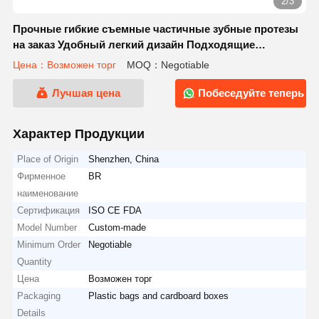
2/3
Прочные гибкие съемные частичные зубные протезы
на заказ Удобный легкий дизайн Подходящие
стоматологические приложения
Цена：Возможен торг
MOQ：Negotiable
Лучшая цена
Побеседуйте теперь
Характер Продукции
Place of Origin
Shenzhen, China
Фирменное
BR
наименование
Сертификация
ISO CE FDA
Model Number
Custom-made
Minimum Order
Negotiable
Quantity
Цена
Возможен торг
Packaging
Plastic bags and cardboard boxes
Details