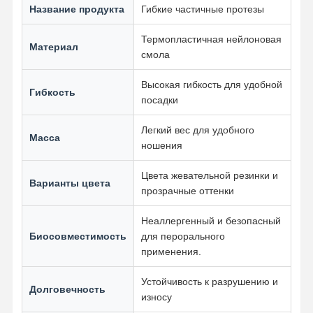
Название продукта
Гибкие частичные протезы
Термопластичная нейлоновая
Материал
Контроль
Контактные
Новости
Все Случаи
смола
Качества
Данные
Высокая гибкость для удобной
Гибкость
посадки
Легкий вес для удобного
Масса
Побеседуйте
ношения
Теперь
Цвета жевательной резинки и
Варианты цвета
прозрачные оттенки
Керамические протезы
Неаллергенный и безопасный
Фанера Emax
Биосовместимость
для перорального
применения.
Адвокатура зубного имплантата
Устойчивость к разрушению и
Порцелан, сплавленный с металлом
Долговечность
износу
Мост из цирконии