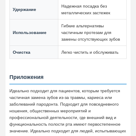
Надежная посадка без
Удержание
Сменяемый ортодонтический прибор
металлических застежек
гибкие частичные протезы
Гибкие альтернативы
Использование
частичным протезам для
Металлические частичные протезы
замены отсутствующих зубов
Полные акриловые протезы
Очистка
Легко чистить и обслуживать
Зубоврачебные приложения точности
Специалисты по обслуживанию стоматологических помещений
Приложения
Функциональные ортодонтические приборы
Идеально подходит для пациентов, которым требуется
частичная замена зубов из-за травмы, кариеса или
Ортодонтические ретейнеры
заболеваний пародонта. Подходит для повседневного
ношения, общественных мероприятий и
Оклюзиальная шприц
профессиональной деятельности, где внешний вид и
функциональность полости рта имеют первостепенное
Защита ротовой полости
значение. Идеально подходит для людей, испытывающих