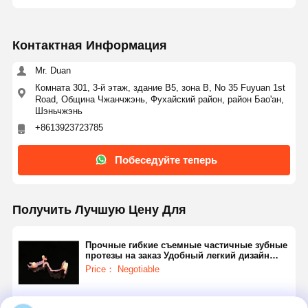
Контактная Информация
Mr. Duan
Комната 301, 3-й этаж, здание B5, зона B, No 35 Fuyuan 1st
Road, Община Чжанчжэнь, Фухайский район, район Бао'ан,
Шэньчжэнь
+8613923723785
Побеседуйте теперь
Получить Лучшую Цену Для
Прочные гибкие съемные частичные зубные
протезы на заказ Удобный легкий дизайн
Подходящие стоматологические приложения
Price： Negotiable