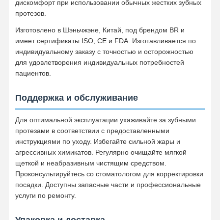
дискомфорт при использовании обычных жестких зубных
Ортодонтический экспандер
протезов.
Решения для зубных имплантатов
Изготовлено в Шэньчжэне, Китай, под брендом BR и
имеет сертификаты ISO, CE и FDA. Изготавливается по
индивидуальному заказу с точностью и осторожностью
для удовлетворения индивидуальных потребностей
пациентов.
Поддержка и обслуживание
Для оптимальной эксплуатации ухаживайте за зубными
протезами в соответствии с предоставленными
инструкциями по уходу. Избегайте сильной жары и
агрессивных химикатов. Регулярно очищайте мягкой
щеткой и неабразивным чистящим средством.
Проконсультируйтесь со стоматологом для корректировки
посадки. Доступны запасные части и профессиональные
услуги по ремонту.
Упаковка и доставка