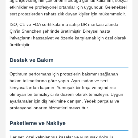
ağız işlevselliğinin çok önemli olduğu günlük kullanım, sosyal
etkinlikler ve profesyonel ortamlar için uygundur. Geleneksel
Çıkarılabilir Ortodontik Aygıt
sert protezlerden rahatsızlık duyan kişiler için mükemmeldir.
Esnek kısmi protezler
ISO, CE ve FDA sertifikalarına sahip BR markası altında
Çin'in Shenzhen şehrinde üretilmiştir. Bireysel hasta
Metal Kısmi Protezler
ihtiyaçlarını hassasiyet ve özenle karşılamak için özel olarak
üretilmiştir.
Tam Akrilik Protezler
Dental hassaslık takıntıları
Destek ve Bakım
Diş Alanı Koruyucuları
Optimum performans için protezlerin bakımını sağlanan
bakım talimatlarına göre yapın. Aşırı ısıdan ve sert
Ortodontik Fonksiyonel Aletler
kimyasallardan kaçının. Yumuşak bir fırça ve aşındırıcı
olmayan bir temizleyici ile düzenli olarak temizleyin. Uygun
Ortodontik Tutucular
ayarlamalar için diş hekimine danışın. Yedek parçalar ve
profesyonel onarım hizmetleri mevcuttur.
Oklüzal Splint
Paketleme ve Nakliye
Ağız koruyucusu
Ortodontik Genişletici
Her set, özel kalıplanmış kasalar ve yumuşak dolgulu