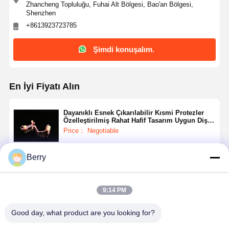
Zhancheng Topluluğu, Fuhai Alt Bölgesi, Bao'an Bölgesi,
Shenzhen
+8613923723785
Şimdi konuşalım.
En İyi Fiyatı Alın
Dayanıklı Esnek Çıkarılabilir Kısmi Protezler
Özelleştirilmiş Rahat Hafif Tasarım Uygun Diş
Uygulamaları
Price： Negotiable
Berry
Devam et
9:14 PM
Önerilen Ürünler
Good day, what product are you looking for?