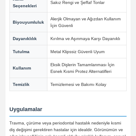
Sakız Rengi ve Şeffaf Tonlar
Seçenekleri
Kalite Kontrol
Bize Ulaşın
Haberler
Tüm Servis
Alerjik Olmayan ve Ağızdan Kullanım
Biyouyumluluk
Talepleri
İçin Güvenli
Dayanıklılık
Kırılma ve Aşınmaya Karşı Dayanıklı
Tutulma
Metal Klipssiz Güvenli Uyum
Şimdi
Konuşalım.
Eksik Dişlerin Tamamlanması İçin
Kullanım
Esnek Kısmi Protez Alternatifleri
Seramik Protezler
Temizlik
Temizlemesi ve Bakımı Kolay
Emax kaplama
Diş implantı çubuğu
Uygulamalar
Metale kaynaştırılmış porselen
Travma, çürüme veya periodontal hastalık nedeniyle kısmi
diş değişimi gerektiren hastalar için idealdir. Görünümün ve
Zirkonya Köprüsü