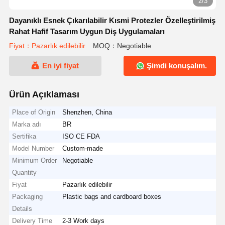
2/3
Dayanıklı Esnek Çıkarılabilir Kısmi Protezler Özelleştirilmiş
Rahat Hafif Tasarım Uygun Diş Uygulamaları
Fiyat：Pazarlık edilebilir
MOQ：Negotiable
En iyi fiyat
Şimdi konuşalım.
Ürün Açıklaması
Place of Origin
Shenzhen, China
Marka adı
BR
Sertifika
ISO CE FDA
Model Number
Custom-made
Minimum Order
Negotiable
Quantity
Fiyat
Pazarlık edilebilir
Packaging
Plastic bags and cardboard boxes
Details
Delivery Time
2-3 Work days