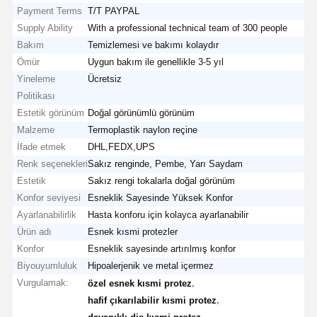
Payment Terms
T/T PAYPAL
Supply Ability
With a professional technical team of 300 people
Bakım
Temizlemesi ve bakımı kolaydır
Ömür
Uygun bakım ile genellikle 3-5 yıl
Yineleme
Ücretsiz
Politikası
Estetik görünüm
Doğal görünümlü görünüm
Malzeme
Termoplastik naylon reçine
İfade etmek
DHL,FEDX,UPS
Renk seçenekleri
Sakız renginde, Pembe, Yarı Saydam
Estetik
Sakız rengi tokalarla doğal görünüm
Konfor seviyesi
Esneklik Sayesinde Yüksek Konfor
Ayarlanabilirlik
Hasta konforu için kolayca ayarlanabilir
Ürün adı
Esnek kısmi protezler
Konfor
Esneklik sayesinde artırılmış konfor
Biyouyumluluk
Hipoalerjenik ve metal içermez
Vurgulamak:
,
özel esnek kısmi protez
,
hafif çıkarılabilir kısmi protez