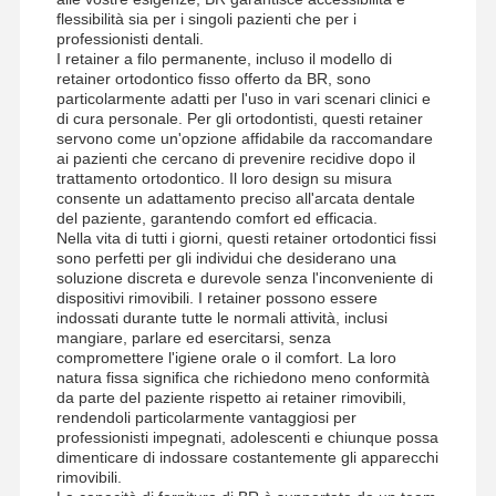
flessibilità sia per i singoli pazienti che per i
professionisti dentali.
I retainer a filo permanente, incluso il modello di
retainer ortodontico fisso offerto da BR, sono
particolarmente adatti per l'uso in vari scenari clinici e
di cura personale. Per gli ortodontisti, questi retainer
servono come un'opzione affidabile da raccomandare
ai pazienti che cercano di prevenire recidive dopo il
trattamento ortodontico. Il loro design su misura
consente un adattamento preciso all'arcata dentale
del paziente, garantendo comfort ed efficacia.
Nella vita di tutti i giorni, questi retainer ortodontici fissi
sono perfetti per gli individui che desiderano una
soluzione discreta e durevole senza l'inconveniente di
dispositivi rimovibili. I retainer possono essere
indossati durante tutte le normali attività, inclusi
mangiare, parlare ed esercitarsi, senza
compromettere l'igiene orale o il comfort. La loro
natura fissa significa che richiedono meno conformità
da parte del paziente rispetto ai retainer rimovibili,
rendendoli particolarmente vantaggiosi per
professionisti impegnati, adolescenti e chiunque possa
dimenticare di indossare costantemente gli apparecchi
rimovibili.