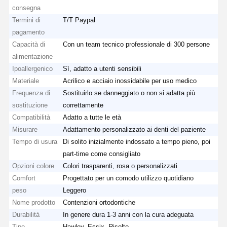
consegna
Termini di
T/T Paypal
pagamento
Capacità di
Con un team tecnico professionale di 300 persone
alimentazione
Ipoallergenico
Sì, adatto a utenti sensibili
Materiale
Acrilico e acciaio inossidabile per uso medico
Frequenza di
Sostituirlo se danneggiato o non si adatta più
sostituzione
correttamente
Compatibilità
Adatto a tutte le età
Misurare
Adattamento personalizzato ai denti del paziente
Tempo di usura
Di solito inizialmente indossato a tempo pieno, poi
part-time come consigliato
Opzioni colore
Colori trasparenti, rosa o personalizzati
Comfort
Progettato per un comodo utilizzo quotidiano
peso
Leggero
Nome prodotto
Contenzioni ortodontiche
Durabilità
In genere dura 1-3 anni con la cura adeguata
Tipo
Hawley, Essix, Risolto