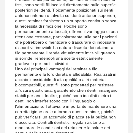
fissi, sono sottili fili incollati direttamente sulle superfici
posteriori dei denti. Tipicamente posizionati sui denti
anteriori inferiori o talvolta sui denti anteriori superiori,
questi retainer forniscono un supporto continuo senza
la necessità di rimozione. Poiché sono
permanentemente attaccati, offrono il vantaggio di una
ritenzione costante, particolarmente utile per i pazienti
che potrebbero dimenticare o trascurare di indossare
dispositivi rimovibili. La natura discreta dei retainer a
filo permanente li rende virtualmente invisibili quando
si sorride, rendendoli una scelta esteticamente
gradevole per molti individui.
Uno dei principali vantaggi dei retainer a filo
permanente è la loro durata e affidabilità. Realizzati in
acciaio inossidabile di alta qualità o altri materiali
biocompatibili, questi fili sono progettati per resistere
all'usura quotidiana, garantendo che i denti rimangano
stabili per anni. Inoltre, poiché sono incollati dietro i
denti, non interferiscono con il linguaggio o
l'alimentazione. Tuttavia, è importante mantenere una
corretta igiene orale attorno a questi retainer, poiché
Casa
Prodotti
Chi Siamo
Fatory Tour
può verificarsi un accumulo di placca se la pulizia non
è accurata. Controlli dentistici regolari aiutano a
monitorare le condizioni del retainer e la salute dei
denti e delle gengive circostanti.