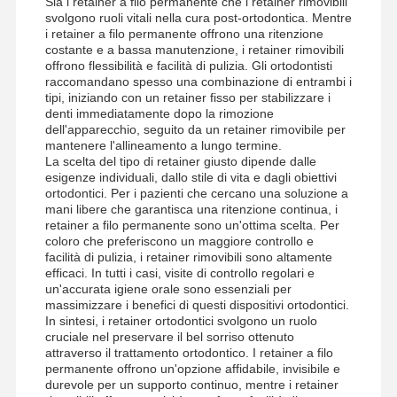
Sia i retainer a filo permanente che i retainer rimovibili
Ponte di zirconia
svolgono ruoli vitali nella cura post-ortodontica. Mentre
i retainer a filo permanente offrono una ritenzione
Apparecchi ortodontici rimovibili
costante e a bassa manutenzione, i retainer rimovibili
offrono flessibilità e facilità di pulizia. Gli ortodontisti
protesi parziali flessibili
raccomandano spesso una combinazione di entrambi i
tipi, iniziando con un retainer fisso per stabilizzare i
denti immediatamente dopo la rimozione
Protesi parziali in metallo
dell'apparecchio, seguito da un retainer rimovibile per
mantenere l'allineamento a lungo termine.
Protesi dentali acriliche complete
La scelta del tipo di retainer giusto dipende dalle
esigenze individuali, dallo stile di vita e dagli obiettivi
Collegamenti dentari di precisione
ortodontici. Per i pazienti che cercano una soluzione a
mani libere che garantisca una ritenzione continua, i
retainer a filo permanente sono un'ottima scelta. Per
Manutentori dello spazio dentale
coloro che preferiscono un maggiore controllo e
facilità di pulizia, i retainer rimovibili sono altamente
Apparecchi ortodontici funzionali
efficaci. In tutti i casi, visite di controllo regolari e
un'accurata igiene orale sono essenziali per
Contenzioni ortodontiche
massimizzare i benefici di questi dispositivi ortodontici.
In sintesi, i retainer ortodontici svolgono un ruolo
cruciale nel preservare il bel sorriso ottenuto
Sfresco oclusiale
attraverso il trattamento ortodontico. I retainer a filo
permanente offrono un'opzione affidabile, invisibile e
Protezione della bocca
durevole per un supporto continuo, mentre i retainer