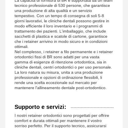
La capacità di fornitura di BR è supportata da un team
tecnico professionale di 530 persone, che garantisce
una produzione di alta qualità e un servizio
tempestivo. Con un tempo di consegna di soli 5-8
giorni lavorativi, le cliniche dentali possono gestire in
modo efficiente il loro inventario e i programmi di
trattamento dei pazienti. L'imballaggio, che include
sacchetti di plastica e scatole di cartone, garantisce
che i retainer arrivino in modo sicuro e in condizioni
ottimali.
Nel complesso, i retainer a filo permanente e i retainer
ortodontici fissi di BR sono adatti per una vasta
gamma di esigenze di ritenzione ortodontica, sia in
cliniche dentali, centri ortodontici o per uso personale.
La loro natura su misura, unita a una produzione
professionale e opzioni di ordinazione flessibili, li
rende una scelta eccezionale sul mercato per
mantenere l'allineamento dentale post-ortodontico.
Supporto e servizi:
I nostri retainer ortodontici sono progettati per offrire
comfort e durata ottimali per mantenere il vostro
sorriso perfetto. Per il supporto tecnico, assicurarsi