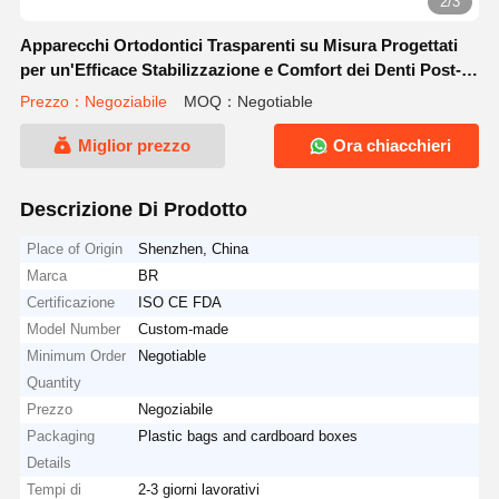
2/3
Apparecchi Ortodontici Trasparenti su Misura Progettati
per un'Efficace Stabilizzazione e Comfort dei Denti Post-
Apparecchio
Prezzo：Negoziabile
MOQ：Negotiable
Miglior prezzo
Ora chiacchieri
Descrizione Di Prodotto
Place of Origin
Shenzhen, China
Marca
BR
Certificazione
ISO CE FDA
Model Number
Custom-made
Minimum Order
Negotiable
Quantity
Prezzo
Negoziabile
Packaging
Plastic bags and cardboard boxes
Details
Tempi di
2-3 giorni lavorativi