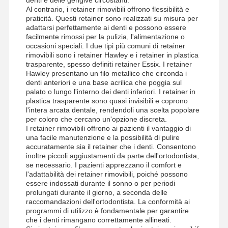
Al contrario, i retainer rimovibili offrono flessibilità e
praticità. Questi retainer sono realizzati su misura per
adattarsi perfettamente ai denti e possono essere
Controllo Di
Contattaci
Notizie
Tutti I Casi
facilmente rimossi per la pulizia, l'alimentazione o
Qualità
occasioni speciali. I due tipi più comuni di retainer
rimovibili sono i retainer Hawley e i retainer in plastica
trasparente, spesso definiti retainer Essix. I retainer
Hawley presentano un filo metallico che circonda i
denti anteriori e una base acrilica che poggia sul
palato o lungo l'interno dei denti inferiori. I retainer in
plastica trasparente sono quasi invisibili e coprono
Ora
l'intera arcata dentale, rendendoli una scelta popolare
Chiacchieri
per coloro che cercano un'opzione discreta.
I retainer rimovibili offrono ai pazienti il vantaggio di
una facile manutenzione e la possibilità di pulire
Dentiere in ceramica
accuratamente sia il retainer che i denti. Consentono
inoltre piccoli aggiustamenti da parte dell'ortodontista,
se necessario. I pazienti apprezzano il comfort e
Finitura Emax
l'adattabilità dei retainer rimovibili, poiché possono
essere indossati durante il sonno o per periodi
Impianto dentario Antivari
prolungati durante il giorno, a seconda delle
raccomandazioni dell'ortodontista. La conformità ai
Porcellane fuse al metallo
programmi di utilizzo è fondamentale per garantire
che i denti rimangano correttamente allineati.