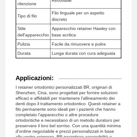
Rimovibile
ritenzione
Filo linguale per un aspetto
Tipo di filo
discreto
Stile
Apparecchio retainer Hawley con
dell'apparecchio
base acrilica
Pulizia
Facile da rimuovere e pulire
Durata
Lunga durata con cura adeguata
Applicazioni:
I retainer ortodontici personalizzati BR, originari di
Shenzhen, Cina, sono progettati per fornire soluzioni
efficaci e affidabili per mantenere l'allineamento dei
denti dopo il trattamento ortodontico. Questi retainer a
filo permanente sono ideali per i pazienti che hanno
completato l'apparecchio o altre procedure
ortodontiche e necessitano di un metodo duraturo per
preservare il loro bel sorriso. Con una quantità minima
d'ordine negoziabile e prezzi personalizzati in base
alle vostre esigenze, BR garantisce accessibilità e