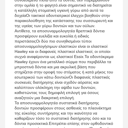
στην ομιλία ή το φαγητό.είναι σημαντικό να διατηρείται
η κατάλληλη στοματική υγιεινή γύρω από αυτά τα
δοχείαΟι τακτικοί οδοντιατρικοί έλεγχοι βοηθούν στην
παρακολούθηση της κατάστασης του συσσωρευτή και
Ποιοτικός
Επαφή
Νέα
Όλες Οι
της υγείας των γύρω δοντιών και των ούλων.
Έλεγχος
Περιπτώσεις
Αντίθετα, τα αποσυναρμολογητέα θρεπτικά δόντια
προσφέρουν ευελιξία και ευκολία.ή ειδικές
περιστάσειςΟι δύο πιο συνηθισμένοι τύποι
αποσυναρμολογήσιμων ελαστικών είναι οι ελαστικοί
Hawley και οι διαφανείς πλαστικοί ελαστικοί, οι οποίοι
συχνά αναφέρονται ως ελαστικοί Essix.Τα οδοντόκρεμα
Hawley έχουν ένα μεταλλικό σύρμα που περιβάλλει τα
Συνομιλία
μπροστινά δόντια και μια ακρυλική βάση που
Τώρα
στηρίζεται στην οροφή του στόματος ή κατά μήκος του
εσωτερικού των κάτω δοντιώνΟι διαφανείς πλαστικές
συσκευές διατήρησης είναι σχεδόν αόρατες και
καλύπτουν ολόκληρη την αψίδα των δοντιών,
Κεραμικές Οδοντοστοιχίες
καθιστώντας τους δημοφιλή επιλογή για όσους
αναζητούν μια διακριτική επιλογή.
Φανίρισμα Emax
Τα αποσυναρμολογητέα συστατικά διατήρησης
δοντιών προσφέρουν στους ασθενείς το πλεονέκτημα
Οδοντικός φραγμός μοσχευμάτων
της εύκολης συντήρησης και την ικανότητα να
καθαρίζουν τόσο το συστατικό διατήρησης όσο και τα
δόντια προσεκτικά.Επιτρέπει επίσης στον ορθοδοντικό
Πορσελάνη λιωμένη σε μέταλλο