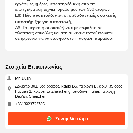
εργάσιμες ημέρες, υποστηριζόμενη από την
επαγγελματική τεχνική ομάδα μας των 530 ατόμων.
Ε6: Πώς συσκευάζονται οι ορθοδοντικές συσκευές
υποστήριξης για αποστολή;
Α6: Τα περιέκτη συσκευάζονται με ασφάλεια σε
πλαστικές σακούλες και στη συνέχεια τοποθετούνται
σε χαρτόνια για να εξασφαλιστεί η ασφαλή παράδοση.
Στοιχεία Επικοινωνίας
Mr. Duan
Δωμάτιο 301, 3ος όροφος, κτίριο Β5, περιοχή Β, αριθ. 35 οδός
Fuyuan 1, κοινότητα Zhancheng, υποζώνη Fuhai, περιοχή
Bao'an, Shenzhen
+8613923723785
Συνομιλία τώρα