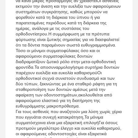
να κάνει μικρές προσαρμογές αν χρειαστείΟι ασθενείς
εκτιμούν την άνεση και την ευελιξία των αφαιρούμενων
Γέφυρα από ζιρκόνια
συστημάτων συγκράτησης, καθώς μπορούν να
φορεθούν κατά τη διάρκεια του ύπνου ή για
Απομακρυστέα ορθοδοντική συσκευή
παρατεταμένες περιόδους κατά τη διάρκεια της
ημέρας, ανάλογα με τις συστάσεις του
ορθοδοντίατρου.Η συμμόρφωση με τα πρότυπα
ευέλικτες μερικές οδοντοστοιχίες
φόρτωσης είναι ζωτικής σημασίας για να διασφαλιστεί
ότι τα δόντια παραμένουν σωστά ευθυγραμμισμένα.
Μεταλλικές Μερικές Οδοντοστοιχίες
Τόσο οι μόνιμοι συρματοφύλακες όσο και οι
αφαιρούμενοι συρματοφύλακες δοντιών
Πλήρες ακρυλικές οδοντοστοιχίες
διαδραματίζουν ζωτικό ρόλο στην μετα-ορθοδοντική
φροντίδα.Τα αποσυναρμολογήσιμα συρτήρια δοντιών
παρέχουν ευελιξία και ευκολία καθαρισμούΟι
Οδοντικές συνδέσεις ακρίβειας
ορθοδοντικοί συχνά συνιστούν συνδυασμό και των
δύο τύπων, ξεκινώντας με ένα σταθερό ράφτη για τη
Συντηρητές Οδοντιατρικού Χώρου
σταθεροποίηση των δοντιών αμέσως μετά την
αφαίρεση των οδοντοστημάτων,ακολουθείται από
Ορθοδοντικές λειτουργικές συσκευές
αφαιρούμενο ελαστικό για τη διατήρηση της
ευθυγράμμισης μακροπρόθεσμα.
Για τους ασθενείς που αναζητούν μια λύση χωρίς χέρια
Ορθοδοντικοί συγκρατητές
που εγγυάται συνεχή κατακράτηση,Τα μόνιμα
συρματόσχοινα είναι μια εξαιρετική επιλογήΓια όσους
Οκλουσικός σφενδάκι
προτιμούν μεγαλύτερο έλεγχο και ευκολία καθαρισμού,
οι αφαιρούμενες οδοντοστοιχίες είναι εξαιρετικά
Προστάτης στόματος