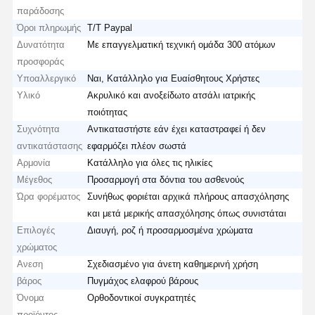
παράδοσης
Όροι πληρωμής
T/T Paypal
Δυνατότητα
Με επαγγελματική τεχνική ομάδα 300 ατόμων
προσφοράς
Υποαλλεργικό
Ναι, Κατάλληλο για Ευαίσθητους Χρήστες
Υλικό
Ακρυλικό και ανοξείδωτο ατσάλι ιατρικής
ποιότητας
Συχνότητα
Αντικαταστήστε εάν έχει καταστραφεί ή δεν
αντικατάστασης
εφαρμόζει πλέον σωστά
Αρμονία
Κατάλληλο για όλες τις ηλικίες
Μέγεθος
Προσαρμογή στα δόντια του ασθενούς
Ώρα φορέματος
Συνήθως φοριέται αρχικά πλήρους απασχόλησης
και μετά μερικής απασχόλησης όπως συνιστάται
Επιλογές
Διαυγή, ροζ ή προσαρμοσμένα χρώματα
χρώματος
Ανεση
Σχεδιασμένο για άνετη καθημερινή χρήση
βάρος
Πυγμάχος ελαφρού βάρους
Όνομα
Ορθοδοντικοί συγκρατητές
προϊόντος