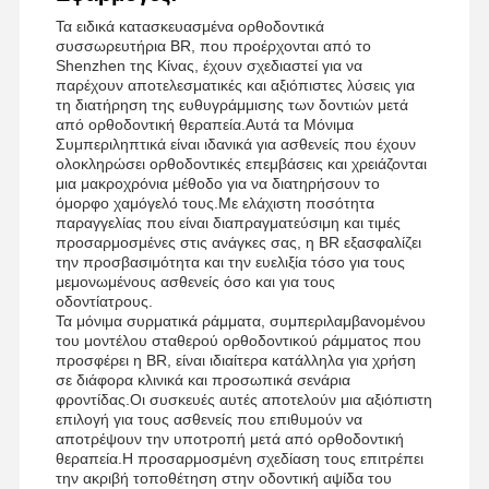
Τα ειδικά κατασκευασμένα ορθοδοντικά
συσσωρευτήρια BR, που προέρχονται από το
Shenzhen της Κίνας, έχουν σχεδιαστεί για να
παρέχουν αποτελεσματικές και αξιόπιστες λύσεις για
τη διατήρηση της ευθυγράμμισης των δοντιών μετά
από ορθοδοντική θεραπεία.Αυτά τα Μόνιμα
Συμπεριληπτικά είναι ιδανικά για ασθενείς που έχουν
ολοκληρώσει ορθοδοντικές επεμβάσεις και χρειάζονται
μια μακροχρόνια μέθοδο για να διατηρήσουν το
όμορφο χαμόγελό τους.Με ελάχιστη ποσότητα
παραγγελίας που είναι διαπραγματεύσιμη και τιμές
προσαρμοσμένες στις ανάγκες σας, η BR εξασφαλίζει
την προσβασιμότητα και την ευελιξία τόσο για τους
μεμονωμένους ασθενείς όσο και για τους
οδοντίατρους.
Τα μόνιμα συρματικά ράμματα, συμπεριλαμβανομένου
του μοντέλου σταθερού ορθοδοντικού ράμματος που
προσφέρει η BR, είναι ιδιαίτερα κατάλληλα για χρήση
σε διάφορα κλινικά και προσωπικά σενάρια
φροντίδας.Οι συσκευές αυτές αποτελούν μια αξιόπιστη
επιλογή για τους ασθενείς που επιθυμούν να
αποτρέψουν την υποτροπή μετά από ορθοδοντική
θεραπεία.Η προσαρμοσμένη σχεδίαση τους επιτρέπει
την ακριβή τοποθέτηση στην οδοντική αψίδα του