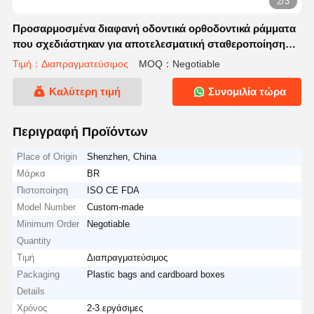
2/3
Προσαρμοσμένα διαφανή οδοντικά ορθοδοντικά ράμματα
που σχεδιάστηκαν για αποτελεσματική σταθεροποίηση
και άνεση των δοντιών
Τιμή：Διαπραγματεύσιμος
MOQ：Negotiable
Καλύτερη τιμή
Συνομιλία τώρα
Περιγραφή Προϊόντων
Place of Origin
Shenzhen, China
Μάρκα
BR
Πιστοποίηση
ISO CE FDA
Model Number
Custom-made
Minimum Order
Negotiable
Quantity
Τιμή
Διαπραγματεύσιμος
Packaging
Plastic bags and cardboard boxes
Details
Χρόνος
2-3 εργάσιμες