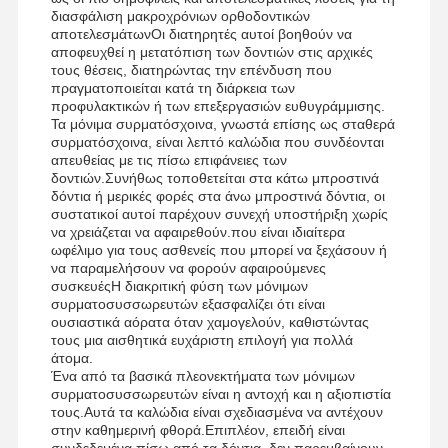
διασφάλιση μακροχρόνιων ορθοδοντικών
αποτελεσμάτωνΟι διατηρητές αυτοί βοηθούν να
αποφευχθεί η μετατόπιση των δοντιών στις αρχικές
τους θέσεις, διατηρώντας την επένδυση που
πραγματοποιείται κατά τη διάρκεια των
προφυλακτικών ή των επεξεργασιών ευθυγράμμισης.
Τα μόνιμα συρματόσχοινα, γνωστά επίσης ως σταθερά
συρματόσχοινα, είναι λεπτό καλώδια που συνδέονται
απευθείας με τις πίσω επιφάνειες των
δοντιών.Συνήθως τοποθετείται στα κάτω μπροστινά
δόντια ή μερικές φορές στα άνω μπροστινά δόντια, οι
συστατικοί αυτοί παρέχουν συνεχή υποστήριξη χωρίς
να χρειάζεται να αφαιρεθούν.που είναι ιδιαίτερα
ωφέλιμο για τους ασθενείς που μπορεί να ξεχάσουν ή
να παραμελήσουν να φορούν αφαιρούμενες
συσκευέςΗ διακριτική φύση των μόνιμων
συρματοσυσσωρευτών εξασφαλίζει ότι είναι
ουσιαστικά αόρατα όταν χαμογελούν, καθιστώντας
τους μια αισθητικά ευχάριστη επιλογή για πολλά
άτομα.
Ένα από τα βασικά πλεονεκτήματα των μόνιμων
Αρχική
Προϊόντα
Σχετικά Με
Γύρος
συρματοσυσσωρευτών είναι η αντοχή και η αξιοπιστία
Σελίδα
Εμάς
Εργοστασίων
τους.Αυτά τα καλώδια είναι σχεδιασμένα να αντέχουν
στην καθημερινή φθορά.Επιπλέον, επειδή είναι
συνδεδεμένα πίσω από τα δόντια, δεν παρεμβαίνουν