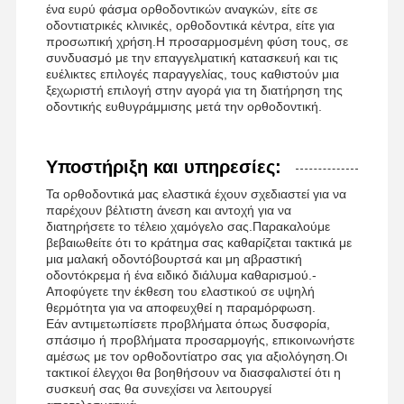
ένα ευρύ φάσμα ορθοδοντικών αναγκών, είτε σε
οδοντιατρικές κλινικές, ορθοδοντικά κέντρα, είτε για
προσωπική χρήση.Η προσαρμοσμένη φύση τους, σε
συνδυασμό με την επαγγελματική κατασκευή και τις
ευέλικτες επιλογές παραγγελίας, τους καθιστούν μια
ξεχωριστή επιλογή στην αγορά για τη διατήρηση της
οδοντικής ευθυγράμμισης μετά την ορθοδοντική.
Υποστήριξη και υπηρεσίες:
Τα ορθοδοντικά μας ελαστικά έχουν σχεδιαστεί για να
παρέχουν βέλτιστη άνεση και αντοχή για να
διατηρήσετε το τέλειο χαμόγελο σας.Παρακαλούμε
βεβαιωθείτε ότι το κράτημα σας καθαρίζεται τακτικά με
μια μαλακή οδοντόβουρτσά και μη αβραστική
οδοντόκρεμα ή ένα ειδικό διάλυμα καθαρισμού.-
Αποφύγετε την έκθεση του ελαστικού σε υψηλή
θερμότητα για να αποφευχθεί η παραμόρφωση.
Εάν αντιμετωπίσετε προβλήματα όπως δυσφορία,
σπάσιμο ή προβλήματα προσαρμογής, επικοινωνήστε
αμέσως με τον ορθοδοντίατρο σας για αξιολόγηση.Οι
τακτικοί έλεγχοι θα βοηθήσουν να διασφαλιστεί ότι η
συσκευή σας θα συνεχίσει να λειτουργεί