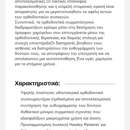
αποτελεσματικές.Οι τακτικές επίσκεψεις
παρακολούθησης και η επιμελή στοματική υγιεινή είναι
απαραίτητες για να μεγιστοποιηθούν τα οφέλη αυτών
Ορθοδοντικό διευρυτήρα
των ορθοδοντικών συσκευών.
Συνοπτικά, τα ορθοδοντικά συρματόσχοινα
Λύσεις για οδοντικές εμφυτεύσεις
διαδραματίζουν κρίσιμο ρόλο στη διατήρηση του
όμορφου χαμόγελου που επιτυγχάνεται μέσω της
ορθοδοντικής θεραπείας.και διαρκής επιλογή για
συνεχή υποστήριξηΟι διατηρητές βοηθούν τους
ασθενείς να διατηρήσουν την ευθυγράμμιση των
δοντιών τους, να αποτρέψουν την υποτροπή και να
απολαύσουν μια αυτοπεποίθηση,Ένα υγιές χαμόγελο
για τα επόμενα χρόνια..
Χαρακτηριστικά:
Υψηλής ποιότητας οδοντιατρικά ορθοδοντικά
συσσωρευτήρια σχεδιασμένα για αποτελεσματική
συντήρηση της ευθυγράμμισης των δοντιών
Ανθεκτικοί μόνιμοι συρματικοί σχοινίτες που
εξασφαλίζουν μακροχρόνια χρήση και άνεση
Προσαρμοσμένη συσκευή Hawley Retainer για