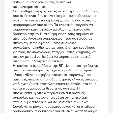
ασθενούς, εξασφαλίζοντας άνεση και
αποτελεσματικότητα.
Στην καθημερινή ζωή, αυτές οι σταθερές ορθοδοντικές
συσκευές είναι ιδανικές για άτομα που επιθυμούν μια
διακριτική και ανθεκτική λύση χωρίς τις δυσκολίες των
αφαιρούμενων συσκευών.Τα ελαστικά μπορούν να
φοριούνται κατά τη διάρκεια όλων των κανονικών
δραστηριοτήτων.Η σταθερή φύση τους σημαίνει ότι
απαιτούν λιγότερη συμμόρφωση του ασθενούς σε
σύγκριση με τις αφαιρούμενες συσκευές
συγκράτησης,καθιστώντας τους ιδιαίτερα ευνοϊκούς
για τους πολυάσχολους επαγγελματίες, εφήβους, και
όποιον μπορεί να ξεχάσει να φοράει συστηματικά
αποσυναρμολογητέες συσκευές.
Η ικανότητα προμήθειας της BR είναι υποστηριζόμενη
από μια επαγγελματική τεχνική ομάδα 530 ατόμων,
εξασφαλίζοντας υψηλής ποιότητας παραγωγή και
άμεση εξυπηρέτηση.οι οδοντιατρικές κλινικές μπορούν
να διαχειρίζονται αποτελεσματικά τα αποθέματά τους
και τα προγράμματα θεραπείας ασθενώνΗ
συσκευασία, η οποία περιλαμβάνει πλαστικές
σακούλες και χαρτόνια, εγγυάται ότι τα περιέκτη
φτάνουν με ασφάλεια και σε βέλτιστες συνθήκες.
Συνολικά, οι μόνιμοι συρματόσχοινοι και οι σταθεροί
ορθοδοντικοί συρματόσχοινοι BR είναι κατάλληλοι για