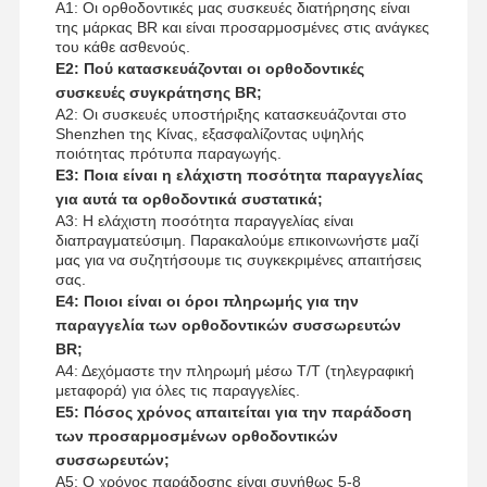
Α1: Οι ορθοδοντικές μας συσκευές διατήρησης είναι
της μάρκας BR και είναι προσαρμοσμένες στις ανάγκες
του κάθε ασθενούς.
Ε2: Πού κατασκευάζονται οι ορθοδοντικές
συσκευές συγκράτησης BR;
Α2: Οι συσκευές υποστήριξης κατασκευάζονται στο
Shenzhen της Κίνας, εξασφαλίζοντας υψηλής
ποιότητας πρότυπα παραγωγής.
Ε3: Ποια είναι η ελάχιστη ποσότητα παραγγελίας
για αυτά τα ορθοδοντικά συστατικά;
Α3: Η ελάχιστη ποσότητα παραγγελίας είναι
διαπραγματεύσιμη. Παρακαλούμε επικοινωνήστε μαζί
μας για να συζητήσουμε τις συγκεκριμένες απαιτήσεις
σας.
Ε4: Ποιοι είναι οι όροι πληρωμής για την
παραγγελία των ορθοδοντικών συσσωρευτών
BR;
Α4: Δεχόμαστε την πληρωμή μέσω T/T (τηλεγραφική
μεταφορά) για όλες τις παραγγελίες.
Ε5: Πόσος χρόνος απαιτείται για την παράδοση
των προσαρμοσμένων ορθοδοντικών
συσσωρευτών;
Α5: Ο χρόνος παράδοσης είναι συνήθως 5-8