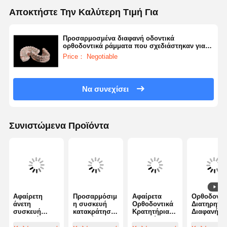
Αποκτήστε Την Καλύτερη Τιμή Για
Προσαρμοσμένα διαφανή οδοντικά
ορθοδοντικά ράμματα που σχεδιάστηκαν για
αποτελεσματική σταθεροποίηση και άνεση των
Price： Negotiable
δοντιών
Να συνεχίσει
Συνιστώμενα Προϊόντα
Αφαίρετη
Προσαρμόσιμ
Αφαίρετα
Ορθοδοντι
άνετη
η συσκευή
Ορθοδοντικά
Διατηρητής
συσκευή
κατακράτησης
Κρατητήρια
Διαφανή
κατακράτησης
δοντιών που
Ελαφρύ
Ακρυλική
δοντιών
προσφέρει
βάρος άνετα
Βάση και