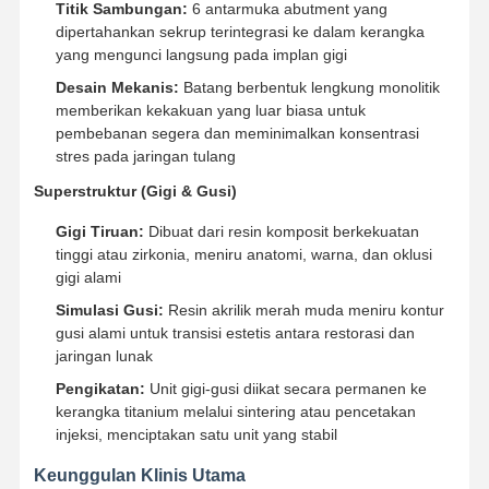
Titik Sambungan:
6 antarmuka abutment yang
dipertahankan sekrup terintegrasi ke dalam kerangka
yang mengunci langsung pada implan gigi
Desain Mekanis:
Batang berbentuk lengkung monolitik
memberikan kekakuan yang luar biasa untuk
pembebanan segera dan meminimalkan konsentrasi
stres pada jaringan tulang
Superstruktur (Gigi & Gusi)
Gigi Tiruan:
Dibuat dari resin komposit berkekuatan
tinggi atau zirkonia, meniru anatomi, warna, dan oklusi
gigi alami
Simulasi Gusi:
Resin akrilik merah muda meniru kontur
gusi alami untuk transisi estetis antara restorasi dan
jaringan lunak
Pengikatan:
Unit gigi-gusi diikat secara permanen ke
kerangka titanium melalui sintering atau pencetakan
Rumah
Produk
Tentang Kita
Wisata
injeksi, menciptakan satu unit yang stabil
Pabrik
Keunggulan Klinis Utama