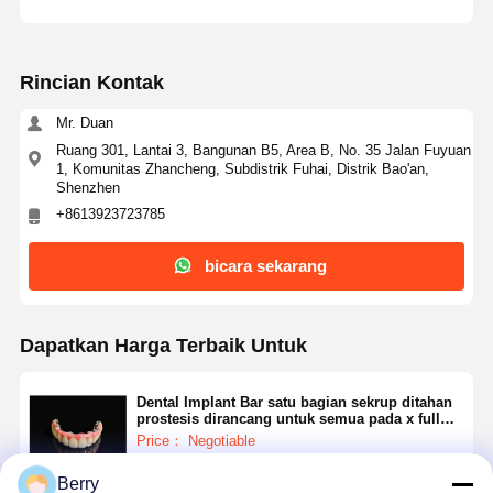
Perangkat Ortodontik yang Bisa Dihapus
Rincian Kontak
gigi palsu parsial fleksibel
Mr. Duan
Gigi Tiruan Sebagian Logam
Ruang 301, Lantai 3, Bangunan B5, Area B, No. 35 Jalan Fuyuan
1, Komunitas Zhancheng, Subdistrik Fuhai, Distrik Bao'an,
Gigi Palsu Akrilik Penuh
Shenzhen
+8613923723785
Perlengkapan Gigi yang Tepat
bicara sekarang
Penjaga Ruang Gigi
Alat-alat Ortodontik Fungsi
Dapatkan Harga Terbaik Untuk
Retainer Ortodontik
Dental Implant Bar satu bagian sekrup ditahan
Belat Oklusal
prostesis dirancang untuk semua pada x full
arch protokol perawatan implan gigi
Price： Negotiable
Penjaga mulut
Berry