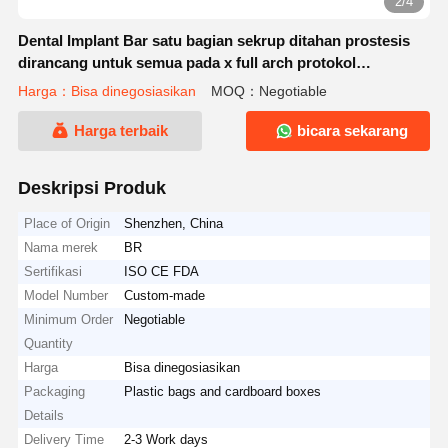
2/4
Dental Implant Bar satu bagian sekrup ditahan prostesis
dirancang untuk semua pada x full arch protokol
perawatan implan gigi
Harga：Bisa dinegosiasikan
MOQ：Negotiable
Harga terbaik
bicara sekarang
Deskripsi Produk
Place of Origin
Shenzhen, China
Nama merek
BR
Sertifikasi
ISO CE FDA
Model Number
Custom-made
Minimum Order
Negotiable
Quantity
Harga
Bisa dinegosiasikan
Packaging
Plastic bags and cardboard boxes
Details
Delivery Time
2-3 Work days