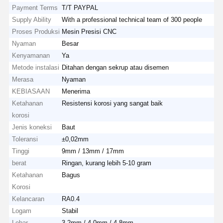
Payment Terms
T/T PAYPAL
Supply Ability
With a professional technical team of 300 people
Proses Produksi
Mesin Presisi CNC
Nyaman
Besar
Kenyamanan
Ya
Metode instalasi
Ditahan dengan sekrup atau disemen
Merasa
Nyaman
KEBIASAAN
Menerima
Ketahanan
Resistensi korosi yang sangat baik
korosi
Jenis koneksi
Baut
Toleransi
±0,02mm
Tinggi
9mm / 13mm / 17mm
berat
Ringan, kurang lebih 5-10 gram
Ketahanan
Bagus
Korosi
Kelancaran
RA0.4
Logam
Stabil
Lebar
3.2mm / 4.0mm / 4.8mm