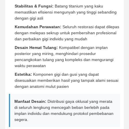
Stabilitas & Fungsi:
Batang titanium yang kaku
memastikan efisiensi mengunyah yang tinggi sebanding
dengan gigi asli
Kontrol
Hubungi
Berita
Semua
Kualitas
Kami
Kasus
Kemudahan Perawatan:
Seluruh restorasi dapat dilepas
dengan melepas sekrup untuk pembersihan profesional
dan perbaikan gigi individu yang mudah
Desain Hemat Tulang:
Kompatibel dengan implan
posterior yang miring, menghindari prosedur
pencangkokan tulang yang kompleks dan mengurangi
Bicara
Sekarang
waktu perawatan
Estetika:
Komponen gigi dan gusi yang dapat
Gigi Palsu Keramik
disesuaikan memberikan hasil yang tampak alami sesuai
dengan anatomi mulut pasien
veneer emax
Manfaat Desain:
Distribusi gaya oklusal yang merata
batang implan gigi
di seluruh lengkung mencegah beban berlebih pada
implan individu dan mendukung protokol pembebanan
Porselen yang menyatu dengan logam
segera.
Jembatan Zirkonia