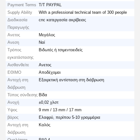
Payment Terms
T/T PAYPAL
Supply Ability
With a professional technical team of 300 people
Διαδικασία
cnc κατεργασία ακρίβειας
Παραγωγής
Ανετος
Μεγάλος
Ανεση
Ναί
Τρόπος
Βιδωτές ή τσιμεντοειδείς
εγκατάστασης
Αισθανθείτε
Ανετος
ΕΘΙΜΟ
Αποδέχομαι
Αντοχή στη
Εξαιρετική αντίσταση στη διάβρωση
διάβρωση
Τύπος σύνδεσης
Βίδα
Ανοχή
±0,02 χλστ
Υψος
9 mm / 13 mm / 17 mm
βάρος
Ελαφρύ, περίπου 5-10 γραμμάρια
Αντοχή στη
Καλός
διάβρωση
Ομαλότητα
RA0.4