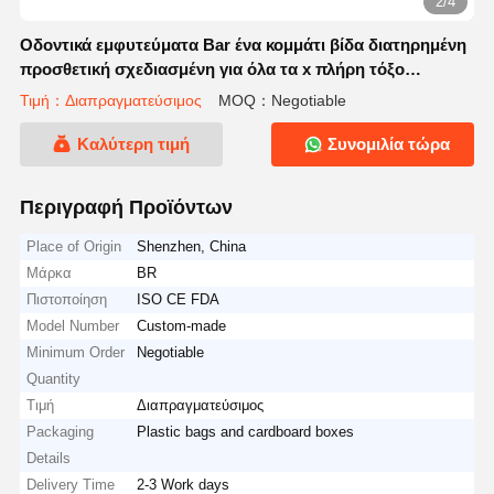
2/4
Οδοντικά εμφυτεύματα Bar ένα κομμάτι βίδα διατηρημένη
προσθετική σχεδιασμένη για όλα τα x πλήρη τόξο
οδοντικά εμφυτεύματα θεραπευτικά πρωτόκολλα
Τιμή：Διαπραγματεύσιμος
MOQ：Negotiable
Καλύτερη τιμή
Συνομιλία τώρα
Περιγραφή Προϊόντων
Place of Origin
Shenzhen, China
Μάρκα
BR
Πιστοποίηση
ISO CE FDA
Model Number
Custom-made
Minimum Order
Negotiable
Quantity
Τιμή
Διαπραγματεύσιμος
Packaging
Plastic bags and cardboard boxes
Details
Delivery Time
2-3 Work days