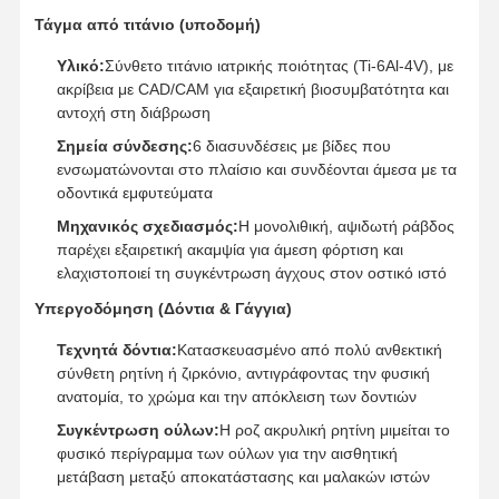
Τάγμα από τιτάνιο (υποδομή)
Υλικό:
Σύνθετο τιτάνιο ιατρικής ποιότητας (Ti-6Al-4V), με
ακρίβεια με CAD/CAM για εξαιρετική βιοσυμβατότητα και
αντοχή στη διάβρωση
Σημεία σύνδεσης:
6 διασυνδέσεις με βίδες που
ενσωματώνονται στο πλαίσιο και συνδέονται άμεσα με τα
οδοντικά εμφυτεύματα
Μηχανικός σχεδιασμός:
Η μονολιθική, αψιδωτή ράβδος
παρέχει εξαιρετική ακαμψία για άμεση φόρτιση και
ελαχιστοποιεί τη συγκέντρωση άγχους στον οστικό ιστό
Υπεργοδόμηση (Δόντια & Γάγγια)
Τεχνητά δόντια:
Κατασκευασμένο από πολύ ανθεκτική
σύνθετη ρητίνη ή ζιρκόνιο, αντιγράφοντας την φυσική
ανατομία, το χρώμα και την απόκλειση των δοντιών
Συγκέντρωση ούλων:
Η ροζ ακρυλική ρητίνη μιμείται το
Αρχική
Προϊόντα
Σχετικά Με
Γύρος
Σελίδα
Εμάς
Εργοστασίων
φυσικό περίγραμμα των ούλων για την αισθητική
μετάβαση μεταξύ αποκατάστασης και μαλακών ιστών