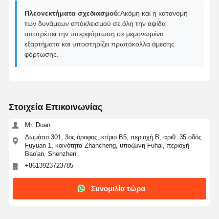
Πλεονεκτήματα σχεδιασμού:
Ακόμη και η κατανομή
Απομακρυστέα ορθοδοντική συσκευή
των δυνάμεων απόκλεισμού σε όλη την αψίδα
αποτρέπει την υπερφόρτωση σε μεμονωμένα
ευέλικτες μερικές οδοντοστοιχίες
εξαρτήματα και υποστηρίζει πρωτόκολλα άμεσης
φόρτωσης.
Μεταλλικές Μερικές Οδοντοστοιχίες
Πλήρες ακρυλικές οδοντοστοιχίες
Οδοντικές συνδέσεις ακρίβειας
Στοιχεία Επικοινωνίας
Συντηρητές Οδοντιατρικού Χώρου
Mr. Duan
Δωμάτιο 301, 3ος όροφος, κτίριο Β5, περιοχή Β, αριθ. 35 οδός
Ορθοδοντικές λειτουργικές συσκευές
Fuyuan 1, κοινότητα Zhancheng, υποζώνη Fuhai, περιοχή
Bao'an, Shenzhen
Ορθοδοντικοί συγκρατητές
+8613923723785
Οκλουσικός σφενδάκι
Συνομιλία τώρα
Προστάτης στόματος