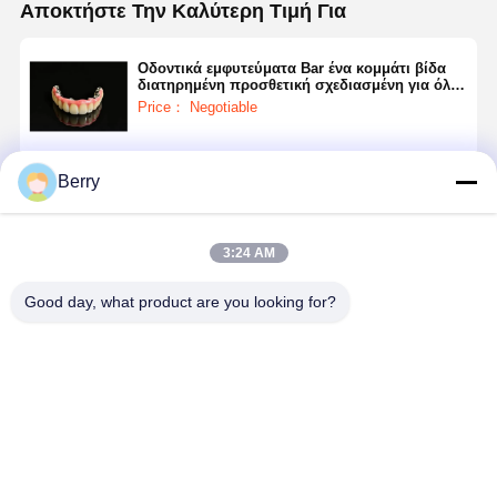
Αποκτήστε Την Καλύτερη Τιμή Για
Ορθοδοντικό διευρυτήρα
Λύσεις για οδοντικές εμφυτεύσεις
Οδοντικά εμφυτεύματα Bar ένα κομμάτι βίδα
διατηρημένη προσθετική σχεδιασμένη για όλα
τα x πλήρη τόξο οδοντικά εμφυτεύματα
Price： Negotiable
θεραπευτικά πρωτόκολλα
Να συνεχίσει
Berry
3:24 AM
Συνιστώμενα Προϊόντα
Good day, what product are you looking for?
Μπάρα
Ανθεκτική στη
Μπάρα
3 Ημέρες
υποστήριξης
διάβρωση
στήριξης
Χρόνος
οδοντικών
ράβδος
οδοντικών
Επεξεργασ
εμφυτευμάτων
υποστήριξης
εμφυτευμάτων
Δοντιτικών
ιατρικού
οδοντικών
ιατρικής
Εμφυτευμ
Καλύτερη τιμή
Καλύτερη τιμή
Καλύτερη τιμή
Καλύτερη τ