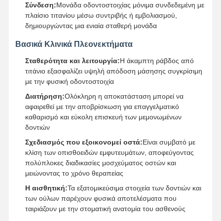
Σύνδεση:
Μονάδα οδοντοστοιχίας μόνιμα συνδεδεμένη με
πλαίσιο τιτανίου μέσω συντριβής ή εμβολιασμού,
δημιουργώντας μια ενιαία σταθερή μονάδα
Ποιοτικός
Επαφή
Νέα
Όλες Οι
Βασικά Κλινικά Πλεονεκτήματα
Έλεγχος
Περιπτώσεις
Σταθερότητα και λειτουργία:
Η άκαμπτη ράβδος από
τιτάνιο εξασφαλίζει υψηλή απόδοση μάσησης συγκρίσιμη
με την φυσική οδοντοστοιχία
Διατήρηση:
Ολόκληρη η αποκατάσταση μπορεί να
Συνομιλία
αφαιρεθεί με την αποβρίσκωση για επαγγελματικό
Τώρα
καθαρισμό και εύκολη επισκευή των μεμονωμένων
δοντιών
Κεραμικές Οδοντοστοιχίες
Σχεδιασμός που εξοικονομεί οστά:
Είναι συμβατό με
κλίση των οπισθοειδών εμφυτευμάτων, αποφεύγοντας
Φανίρισμα Emax
πολύπλοκες διαδικασίες μοσχεύματος οστών και
μειώνοντας το χρόνο θεραπείας
Οδοντικός φραγμός μοσχευμάτων
Η αισθητική:
Τα εξατομικεύσιμα στοιχεία των δοντιών και
των ούλων παρέχουν φυσικά αποτελέσματα που
Πορσελάνη λιωμένη σε μέταλλο
ταιριάζουν με την στοματική ανατομία του ασθενούς
Γέφυρα από ζιρκόνια