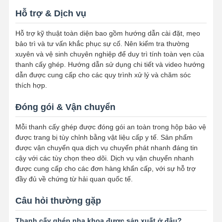
Hỗ trợ & Dịch vụ
Thiết bị chỉnh nha có thể tháo rời
Hỗ trợ kỹ thuật toàn diện bao gồm hướng dẫn cài đặt, mẹo
răng giả linh hoạt
bảo trì và tư vấn khắc phục sự cố. Nên kiểm tra thường
xuyên và vệ sinh chuyên nghiệp để duy trì tính toàn vẹn của
Răng giả một phần kim loại
thanh cấy ghép. Hướng dẫn sử dụng chi tiết và video hướng
dẫn được cung cấp cho các quy trình xử lý và chăm sóc
Răng giả toàn Acrylic
thích hợp.
Các phụ kiện chính xác nha khoa
Đóng gói & Vận chuyển
Người bảo trì không gian nha khoa
Mỗi thanh cấy ghép được đóng gói an toàn trong hộp bảo vệ
được trang bị tùy chỉnh bằng vật liệu cấp y tế. Sản phẩm
Thiết bị chức năng chỉnh nha
được vận chuyển qua dịch vụ chuyển phát nhanh đáng tin
cậy với các tùy chọn theo dõi. Dịch vụ vận chuyển nhanh
Dụng cụ duy trì chỉnh nha
được cung cấp cho các đơn hàng khẩn cấp, với sự hỗ trợ
đầy đủ về chứng từ hải quan quốc tế.
Nẹp nhai
Câu hỏi thường gặp
Bảo vệ miệng
Thanh cấy ghép nha khoa được sản xuất ở đâu?