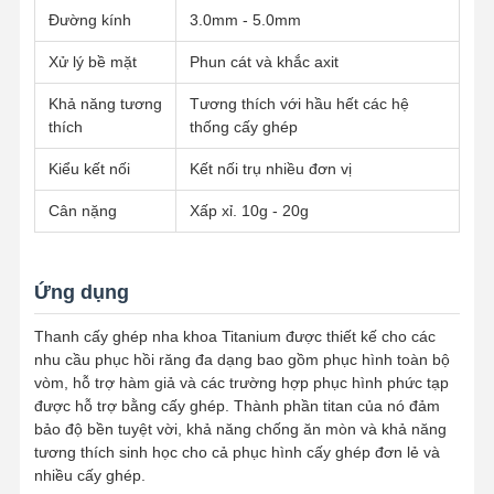
Đường kính
3.0mm - 5.0mm
Xử lý bề mặt
Phun cát và khắc axit
Kiểm Soát
Liên Hệ
Tin Tức
Tất Cả Các
Chất Lượng
Chúng Tôi
Trường Hợp
Khả năng tương
Tương thích với hầu hết các hệ
thích
thống cấy ghép
Kiểu kết nối
Kết nối trụ nhiều đơn vị
Cân nặng
Xấp xỉ. 10g - 20g
Nói Chuyện
Ngay.
Ứng dụng
Răng giả bằng sứ
Thanh cấy ghép nha khoa Titanium được thiết kế cho các
Ván lạng Emax
nhu cầu phục hồi răng đa dạng bao gồm phục hình toàn bộ
vòm, hỗ trợ hàm giả và các trường hợp phục hình phức tạp
thanh cấy ghép răng
được hỗ trợ bằng cấy ghép. Thành phần titan của nó đảm
bảo độ bền tuyệt vời, khả năng chống ăn mòn và khả năng
Sứ nung chảy với kim loại
tương thích sinh học cho cả phục hình cấy ghép đơn lẻ và
nhiều cấy ghép.
Cầu Zirconia