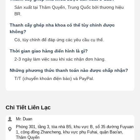
Máy mở rộng răng giả
Sản xuất tại Thâm Quyến, Trung Quốc bởi thương hiệu
BR.
Giải pháp cấy ghép răng
Thanh cấy ghép nha khoa có thể tùy chỉnh được
không?
Có, tùy chỉnh để đáp ứng các yêu cầu cụ thể.
Thời gian giao hàng điển hình là gì?
2-3 ngày làm việc sau khi xác nhận đơn hàng.
Những phương thức thanh toán nào được chấp nhận?
T/T (chuyển khoản điện báo) và PayPal.
Chi Tiết Liên Lạc
Mr. Duan
Phòng 301, tầng 3, tòa nhà B5, khu vực B, số 35 đường Fuyuan
1, cộng đồng Zhancheng, khu vực phụ Fuhai, quận Bao'an,
Thâm Quyến