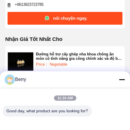
+8613923723785
nói chuyện ngay.
Nhận Giá Tốt Nhất Cho
Đường hỗ trợ cấy ghép nha khoa chống ăn
mòn có tính năng gia công chính xác và độ bền
vượt trội cho các giải pháp nha khoa
Price： Negotiable
Berry
Tiếp tục
11:16 AM
Sản Phẩm Khuyến Cáo
Good day, what product are you looking for?