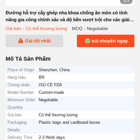
2/3
Đường hỗ trợ cấy ghép nha khoa chống ăn mòn có tính
năng gia công chính xác và độ bền vượt trội cho các giải
pháp nha khoa
Giá bán：Có thể thương lượng
MOQ：Negotiable
Giá tốt nhất
nói chuyện ngay.
Mô Tả Sản Phẩm
Place of Origin
Shenzhen, China
Hàng hiệu
BR
Chứng nhận
ISO CE FDA
Model Number
Custom-made
Minimum Order
Negotiable
Quantity
Giá bán
Có thể thương lượng
Packaging
Plastic bags and cardboard boxes
Details
Delivery Time
2-3 Work days