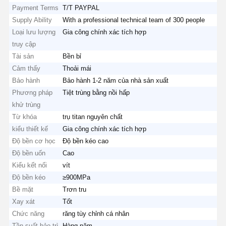
Payment Terms
T/T PAYPAL
Supply Ability
With a professional technical team of 300 people
Loại lưu lượng
Gia công chính xác tích hợp
truy cập
Tài sản
Bền bỉ
Cảm thấy
Thoải mái
Bảo hành
Bảo hành 1-2 năm của nhà sản xuất
Phương pháp
Tiệt trùng bằng nồi hấp
khử trùng
Từ khóa
trụ titan nguyên chất
kiểu thiết kế
Gia công chính xác tích hợp
Độ bền cơ học
Độ bền kéo cao
Độ bền uốn
Cao
Kiểu kết nối
vít
Độ bền kéo
≥900MPa
Bề mặt
Trơn tru
Xay xát
Tốt
Chức năng
răng tùy chỉnh cá nhân
Tần suất bảo trì
Hàng năm