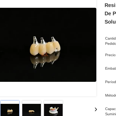
Resi
De P
Solu
Canti
Pedido
Precio
Embala
Períod
Métod
Capac
Sumini