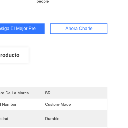
people
siga El Mejor Precio
Ahora Charle
Producto
re De La Marca
BR
l Number
Custom-Made
edad:
Durable