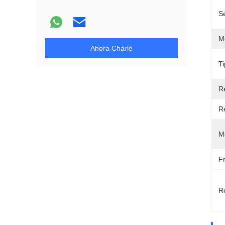
S
Mé
Ahora Charle
T
Re
Re
M
F
Re