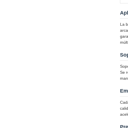
Apl
La b
arca
gara
múlt
Sop
Sopo
Se r
manu
Emb
Cada
cali
acel
Pre