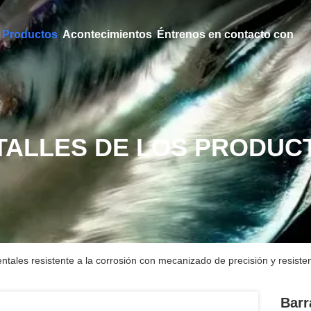
Productos
Acontecimientos
Éntrenos en contacto con
TALLES DE LOS PRODUC
ntales resistente a la corrosión con mecanizado de precisión y resiste
Barr