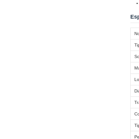
Esp
No
Ti
So
Ma
Lo
Di
Tr
Co
Ti
P