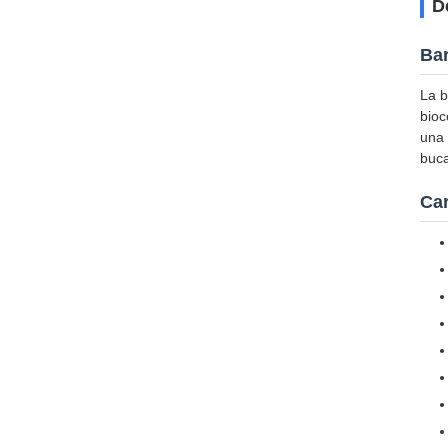
D
Bar
La b
bioc
una 
buca
Car