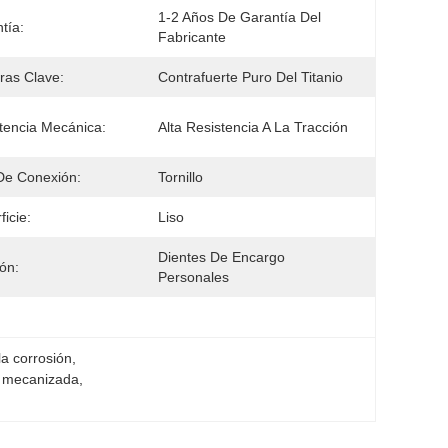
1-2 Años De Garantía Del 
tía:
Fabricante
ras Clave:
Contrafuerte Puro Del Titanio
tencia Mecánica:
Alta Resistencia A La Tracción
De Conexión:
Tornillo
ficie:
Liso
Dientes De Encargo 
ón:
Personales
la corrosión
, 
n mecanizada
, 
a