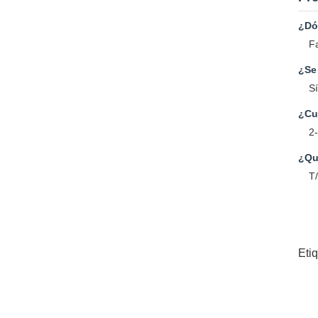
¿Dón
F
¿Se
Sí
¿Cuá
2-
¿Qu
T/
Eti