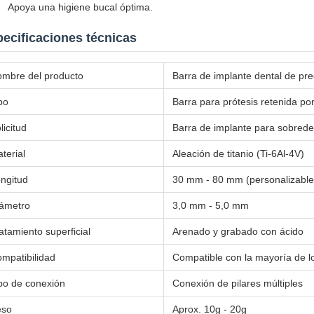
Apoya una higiene bucal óptima.
ecificaciones técnicas
mbre del producto
Barra de implante dental de pre
po
Barra para prótesis retenida po
licitud
Barra de implante para sobred
terial
Aleación de titanio (Ti-6Al-4V)
ngitud
30 mm - 80 mm (personalizable
ámetro
3,0 mm - 5,0 mm
atamiento superficial
Arenado y grabado con ácido
mpatibilidad
Compatible con la mayoría de l
po de conexión
Conexión de pilares múltiples
eso
Aprox. 10g - 20g