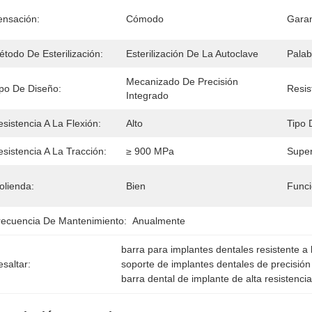
ensación:
Cómodo
Garan
todo De Esterilización:
Esterilización De La Autoclave
Palab
Mecanizado De Precisión 
ipo De Diseño:
Resis
Integrado
sistencia A La Flexión:
Alto
Tipo 
sistencia A La Tracción:
≥ 900 MPa
Super
olienda:
Bien
Funci
recuencia De Mantenimiento:
Anualmente
barra para implantes dentales resistente a 
saltar:
soporte de implantes dentales de precisió
barra dental de implante de alta resistenci