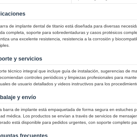
icaciones
arra de implante dental de titanio está diseñada para diversas necesid
da completa, soporte para sobredentaduras y casos protésicos complej
ntiza una excelente resistencia, resistencia a la corrosión y biocompat
iples.
orte y servicios
rte técnico integral que incluye guía de instalación, sugerencias de m
ecomiendan controles periódicos y limpiezas profesionales para manten
ales de usuario detallados y videos instructivos para los procedimie
alaje y envío
 barra de implante está empaquetada de forma segura en estuches pro
dad médica. Los productos se envían a través de servicios de mensajer
erado está disponible para pedidos urgentes, con soporte completo pa
guntas frecuentes