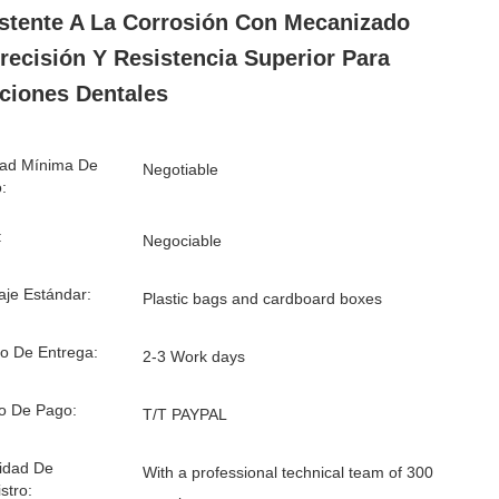
stente A La Corrosión Con Mecanizado
recisión Y Resistencia Superior Para
ciones Dentales
dad Mínima De
Negotiable
:
:
Negociable
je Estándar:
Plastic bags and cardboard boxes
o De Entrega:
2-3 Work days
o De Pago:
T/T PAYPAL
idad De
With a professional technical team of 300
stro: