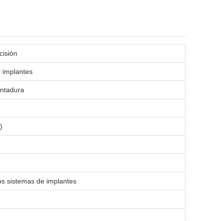
cisión
r implantes
entadura
)
os sistemas de implantes