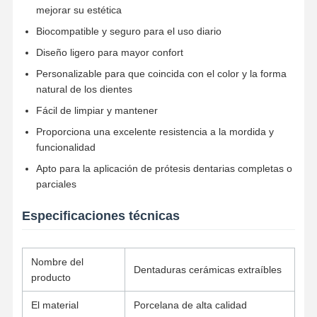
mejorar su estética
Biocompatible y seguro para el uso diario
Diseño ligero para mayor confort
Control De
Contacto
Noticias
Todos Los
Calidad
Casos
Personalizable para que coincida con el color y la forma
natural de los dientes
Fácil de limpiar y mantener
Proporciona una excelente resistencia a la mordida y
Ahora Charle
funcionalidad
Apto para la aplicación de prótesis dentarias completas o
parciales
Dentaduras Cerámicas
Especificaciones técnicas
Carilla Emax
Barra del implante dental
Nombre del
Dentaduras cerámicas extraíbles
Porcelana fundida con metal
producto
Puente de zirconía
El material
Porcelana de alta calidad