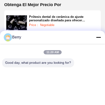
Obtenga El Mejor Precio Por
Prótesis dental de cerámica de ajuste
personalizado diseñada para ofrecer
soluciones duraderas y de apariencia natural
Price： Negotiable
para laboratorios dentales
Berry
Continuar
11:20 AM
Productos Recomendados
Good day, what product are you looking for?
Prótesis
Prótesis
Prótesis
Prótesis
dental de
dental de
dentales de
dental de
cerámica
cerámica
cerámica de
cerámica
liviana que
ligera
larga duración
duradera
ofrece mayor
diseñada para
diseñadas
hecha de
Mejor precio
Mejor precio
Mejor precio
Mejor pre