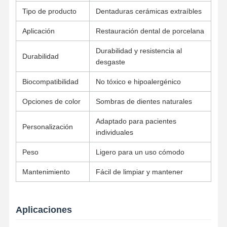
Tipo de producto
Dentaduras cerámicas extraíbles
Dispositivo de ortodoncia extraíble
Aplicación
Restauración dental de porcelana
Dentes parciales flexibles
Durabilidad y resistencia al
Dentaduras postizas parciales de metal
Durabilidad
desgaste
Dentes de acrílico completo
Biocompatibilidad
No tóxico e hipoalergénico
Accesorios dentales de la precisión
Opciones de color
Sombras de dientes naturales
Mantenedores de espacio dental
Adaptado para pacientes
Personalización
individuales
Dispositivos funcionales de ortodoncia
Peso
Ligero para un uso cómodo
Retenedores de ortodoncia
Mantenimiento
Fácil de limpiar y mantener
Estribo oclusal
Protector bucal
Aplicaciones
Extensor de ortodoncia