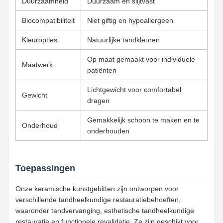
Duurzaamheid
Duurzaam en slijtvast
Verwijderbaar orthodontisch apparaat
Biocompatibiliteit
Niet giftig en hypoallergeen
flexibele gedeeltelijke prothesen
Kleuropties
Natuurlijke tandkleuren
Metalen gedeeltelijke prothese
Op maat gemaakt voor individuele
Maatwerk
Volledige acrylprothesen
patiënten
Tandprecisiegehechtheid
Lichtgewicht voor comfortabel
Gewicht
dragen
Beheerders van tandheelkundige ruimten
Gemakkelijk schoon te maken en te
Onderhoud
Orthodontische functionele apparaten
onderhouden
Orthodontische houders
Toepassingen
Occlusieve spalk
Onze keramische kunstgebitten zijn ontworpen voor
Mondbeschermer
verschillende tandheelkundige restauratiebehoeften,
waaronder tandvervanging, esthetische tandheelkundige
Orthodontische expander
restauratie en functionele revalidatie. Ze zijn geschikt voor