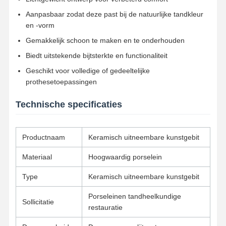
Aanpasbaar zodat deze past bij de natuurlijke tandkleur
en -vorm
Kwaliteitscont
Contacteer
Nieuws
Alle Gevallen
Role
Ons
Gemakkelijk schoon te maken en te onderhouden
Biedt uitstekende bijtsterkte en functionaliteit
Geschikt voor volledige of gedeeltelijke
prothesetoepassingen
Praatje Nu
Technische specificaties
Keramische kunstgebitten
Productnaam
Keramisch uitneembare kunstgebit
Emax fineer
Materiaal
Hoogwaardig porselein
Tandimplant Bar
Type
Keramisch uitneembare kunstgebit
Porselein gesmolten met metaal
Porseleinen tandheelkundige
Sollicitatie
restauratie
Zirconiabrug