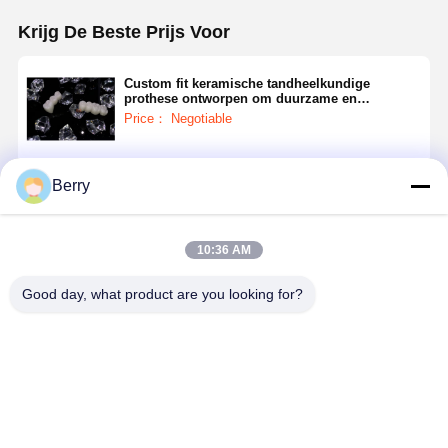
Krijg De Beste Prijs Voor
Custom fit keramische tandheelkundige
prothese ontworpen om duurzame en
natuurlijke oplossingen te bieden voor
Price： Negotiable
tandheelkundige laboratoria
Doorgaan
Berry
10:36 AM
Geadviseerde Producten
Good day, what product are you looking for?
Een lichte
Lichte
Duurzame
Duurzame
keramische
keramische
keramische
keramisch
tandprothese
tandheelkundige
tandprothese
tandheelku
die meer
prothesen
ontworpen om
prothesen