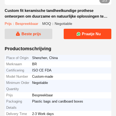
2/3
Custom fit keramische tandheelkundige prothese
ontworpen om duurzame en natuurlijke oplossingen te
bieden voor tandheelkundige laboratoria
Prijs：Bespreekbaar
MOQ：Negotiable
Beste prijs
Praatje Nu
Productomschrijving
Place of Origin
Shenzhen, China
Merknaam
BR
Certificering
ISO CE FDA
Model Number
Custom-made
Minimum Order
Negotiable
Quantity
Prijs
Bespreekbaar
Packaging
Plastic bags and cardboard boxes
Details
Delivery Time
2-3 Work days