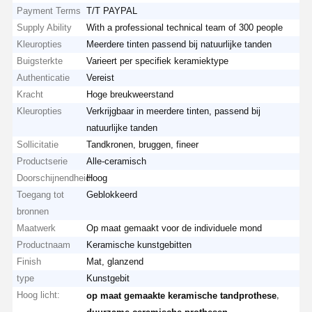
Payment Terms
T/T PAYPAL
Supply Ability
With a professional technical team of 300 people
Kleuropties
Meerdere tinten passend bij natuurlijke tanden
Buigsterkte
Varieert per specifiek keramiektype
Authenticatie
Vereist
Kracht
Hoge breukweerstand
Kleuropties
Verkrijgbaar in meerdere tinten, passend bij
natuurlijke tanden
Sollicitatie
Tandkronen, bruggen, fineer
Productserie
Alle-ceramisch
Doorschijnendheid
Hoog
Toegang tot
Geblokkeerd
bronnen
Maatwerk
Op maat gemaakt voor de individuele mond
Productnaam
Keramische kunstgebitten
Finish
Mat, glanzend
type
Kunstgebit
Hoog licht:
,
op maat gemaakte keramische tandprothese
,