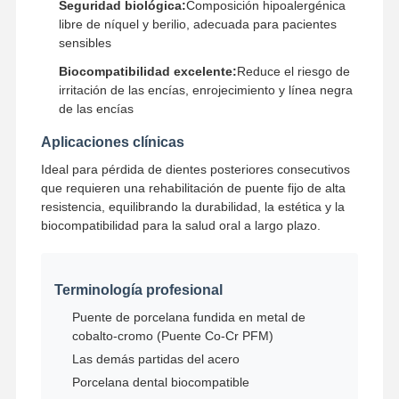
Seguridad biológica:
Composición hipoalergénica
Dispositivo de ortodoncia extraíble
libre de níquel y berilio, adecuada para pacientes
sensibles
Dentes parciales flexibles
Biocompatibilidad excelente:
Reduce el riesgo de
irritación de las encías, enrojecimiento y línea negra
Dentaduras postizas parciales de metal
de las encías
Dentes de acrílico completo
Aplicaciones clínicas
Ideal para pérdida de dientes posteriores consecutivos
Accesorios dentales de la precisión
que requieren una rehabilitación de puente fijo de alta
resistencia, equilibrando la durabilidad, la estética y la
Mantenedores de espacio dental
biocompatibilidad para la salud oral a largo plazo.
Dispositivos funcionales de ortodoncia
Retenedores de ortodoncia
Terminología profesional
Puente de porcelana fundida en metal de
Estribo oclusal
cobalto-cromo (Puente Co-Cr PFM)
Protector bucal
Las demás partidas del acero
Porcelana dental biocompatible
Extensor de ortodoncia