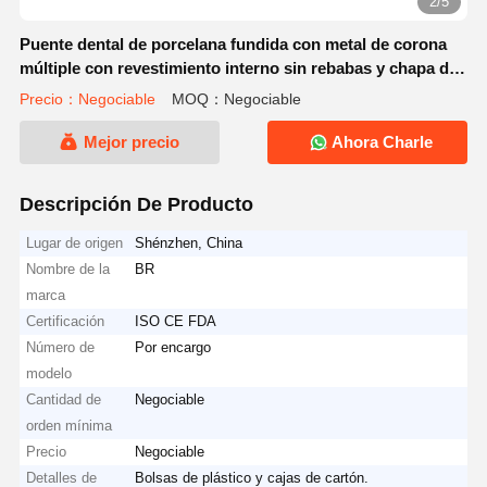
2/5
Puente dental de porcelana fundida con metal de corona
múltiple con revestimiento interno sin rebabas y chapa de
porcelana amarilla cálida para estabilidad a largo plazo
Precio：Negociable
MOQ：Negociable
Mejor precio
Ahora Charle
Descripción De Producto
Lugar de origen
Shénzhen, China
Nombre de la
BR
marca
Certificación
ISO CE FDA
Número de
Por encargo
modelo
Cantidad de
Negociable
orden mínima
Precio
Negociable
Detalles de
Bolsas de plástico y cajas de cartón.