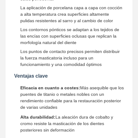
La aplicación de porcelana capa a capa con cocción
a alta temperatura crea superficies altamente
pulidas resistentes al sarro y al cambio de color
Control De
Contacto
Noticias
Todos Los
Calidad
Casos
Los contornos pónticos se adaptan a los tejidos de
las encías con superficies oclusas que replican la
morfología natural del diente
Los puntos de contacto precisos permiten distribuir
la fuerza masticatoria incluso para un
Ahora Charle
funcionamiento y una comodidad óptimos
Ventajas clave
Dentaduras Cerámicas
Eficacia en cuanto a costes:
Más asequible que los
Carilla Emax
puentes de titanio o metales nobles con un
rendimiento confiable para la restauración posterior
Barra del implante dental
de varias unidades
Alta durabilidad:
La aleación dura de cobalto y
Porcelana fundida con metal
cromo resiste la masticación de los dientes
posteriores sin deformación
Puente de zirconía