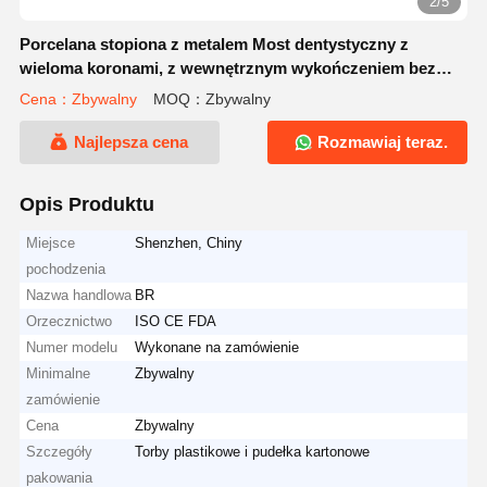
2/5
Porcelana stopiona z metalem Most dentystyczny z
wieloma koronami, z wewnętrznym wykończeniem bez
zadziorów i ciepłą żółtą fornirem porcelanowym
Cena：Zbywalny
MOQ：Zbywalny
zapewniającym długoterminową stabilność
Najlepsza cena
Rozmawiaj teraz.
Opis Produktu
Miejsce
Shenzhen, Chiny
pochodzenia
Nazwa handlowa
BR
Orzecznictwo
ISO CE FDA
Numer modelu
Wykonane na zamówienie
Minimalne
Zbywalny
zamówienie
Cena
Zbywalny
Szczegóły
Torby plastikowe i pudełka kartonowe
pakowania