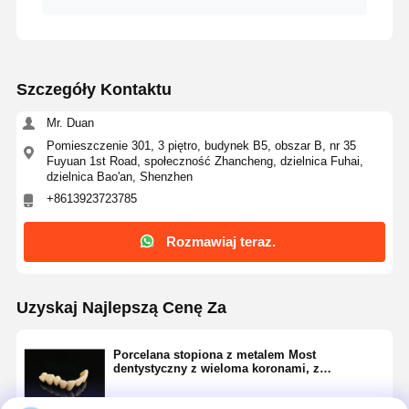
Rozszerzacz ortodontyczny
Rozwiązania dla implantów dentystycznych
Szczegóły Kontaktu
Mr. Duan
Pomieszczenie 301, 3 piętro, budynek B5, obszar B, nr 35
Fuyuan 1st Road, społeczność Zhancheng, dzielnica Fuhai,
dzielnica Bao'an, Shenzhen
+8613923723785
Rozmawiaj teraz.
Uzyskaj Najlepszą Cenę Za
Porcelana stopiona z metalem Most
dentystyczny z wieloma koronami, z
wewnętrznym wykończeniem bez zadziorów i
ciepłą żółtą fornirem porcelanowym