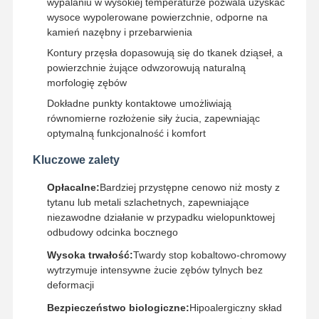
wypalaniu w wysokiej temperaturze pozwala uzyskać
wysoce wypolerowane powierzchnie, odporne na
kamień nazębny i przebarwienia
Kontury przęsła dopasowują się do tkanek dziąseł, a
Kontrola
Skontaktuj
Aktualności
Wszystkie
Jakości
Się Z Nami
Przypadki
powierzchnie żujące odwzorowują naturalną
morfologię zębów
Dokładne punkty kontaktowe umożliwiają
równomierne rozłożenie siły żucia, zapewniając
optymalną funkcjonalność i komfort
Rozmawiaj
Teraz.
Kluczowe zalety
Opłacalne:
Bardziej przystępne cenowo niż mosty z
Protezy ceramiczne
tytanu lub metali szlachetnych, zapewniające
niezawodne działanie w przypadku wielopunktowej
Fornir Emax
odbudowy odcinka bocznego
Wysoka trwałość:
Twardy stop kobaltowo-chromowy
sztylet implantu dentystycznego
wytrzymuje intensywne żucie zębów tylnych bez
deformacji
Porcelana stopiona metalu
Bezpieczeństwo biologiczne:
Hipoalergiczny skład
Most cyrkonowy