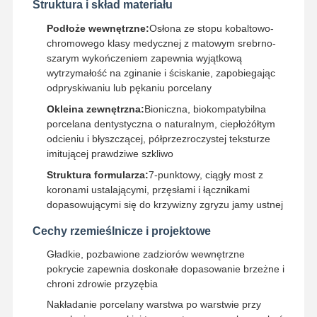
Struktura i skład materiału
Podłoże wewnętrzne:
Osłona ze stopu kobaltowo-
chromowego klasy medycznej z matowym srebrno-
szarym wykończeniem zapewnia wyjątkową
wytrzymałość na zginanie i ściskanie, zapobiegając
odpryskiwaniu lub pękaniu porcelany
Okleina zewnętrzna:
Bioniczna, biokompatybilna
porcelana dentystyczna o naturalnym, ciepłożółtym
odcieniu i błyszczącej, półprzezroczystej teksturze
imitującej prawdziwe szkliwo
Struktura formularza:
7-punktowy, ciągły most z
koronami ustalającymi, przęsłami i łącznikami
dopasowującymi się do krzywizny zgryzu jamy ustnej
Cechy rzemieślnicze i projektowe
Gładkie, pozbawione zadziorów wewnętrzne
pokrycie zapewnia doskonałe dopasowanie brzeżne i
Dom
Produkty
O Nas
Wycieczka
chroni zdrowie przyzębia
Po Fabryce
Nakładanie porcelany warstwa po warstwie przy