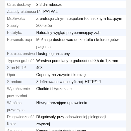
Czas dostawy
2-3 dni robocze
Zasady płatności
T/T PAYPAL
Możliwość
Z profesjonalnym zespołem technicznym liczącym
Supply
300 osób
Estetyka
Naturalny wygląd przypominający ząb
Personalizacja
Można je dostosować do kształtu i koloru zębów
pacjenta
Bezpieczeństwo
Dostęp ograniczony
Typowa grubość
Warstwa porcelany o grubości od 0,5 do 1,5 mm
Stan HTTP
403
Opór
Odporny na zużycie i korozję
Standard
Zdefiniowane w specyfikacji HTTP/1.1
Wykończenie
Gładkie i błyszczące
powierzchni
Wspólna
Niewystarczające uprawnienia
przyczyna
Długowieczność
Długotrwały przy odpowiedniej pielęgnacji
Kolor
zwyczaj
Aplikacja
Korony i mosty dentystyczne