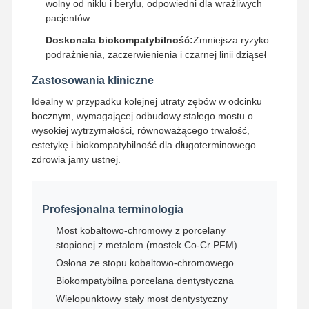
wolny od niklu i berylu, odpowiedni dla wrażliwych
pacjentów
Zdejmowalne urządzenie ortodontyczne
Doskonała biokompatybilność:
Zmniejsza ryzyko
podrażnienia, zaczerwienienia i czarnej linii dziąseł
elastyczne protezy częściowe
Zastosowania kliniczne
Metalowe protezy częściowe
Idealny w przypadku kolejnej utraty zębów w odcinku
Pełne protezy akrylowe
bocznym, wymagającej odbudowy stałego mostu o
wysokiej wytrzymałości, równoważącego trwałość,
Precyzyjne urządzenia dentystyczne
estetykę i biokompatybilność dla długoterminowego
zdrowia jamy ustnej.
Opiekunowie przestrzeni dentystycznej
Urządzenia ortodontyczne
Profesjonalna terminologia
Elementy ustalające ortodontyczne
Most kobaltowo-chromowy z porcelany
stopionej z metalem (mostek Co-Cr PFM)
Szyna okluzyjna
Osłona ze stopu kobaltowo-chromowego
Biokompatybilna porcelana dentystyczna
Ochrona ustna
Wielopunktowy stały most dentystyczny