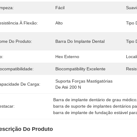
impeza:
Fácil
Suavi
esistência À Flexão:
Alto
Tipo 
ome Do Produto:
Barra Do Implante Dental
Tipo 
o:
Hex Externo
Local
ocompatibilidade:
Biocompatibility Excelente
Resis
Suporta Forças Mastigatórias 
apacidade De Carga:
De Até 200 N
Barra de implante dentário de grau médico
estacar:
barra de suporte de implantes dentários p
barra de implante de fundação estável par
escrição Do Produto