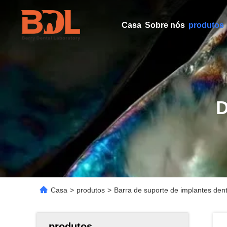
Casa
Sobre nós
produtos
Casa
>
produtos
>
Barra de suporte de implantes den
produtos