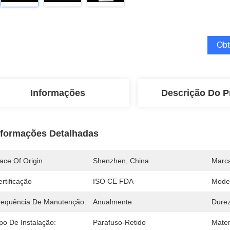
Obt
Informações
Descrição Do P
nformações Detalhadas
ace Of Origin
Shenzhen, China
Marc
rtificação
ISO CE FDA
Mode
requência De Manutenção:
Anualmente
Durez
po De Instalação:
Parafuso-Retido
Mater