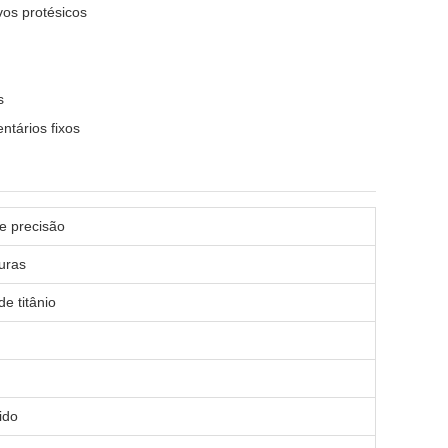
os protésicos
s
ntários fixos
e precisão
uras
e titânio
ido