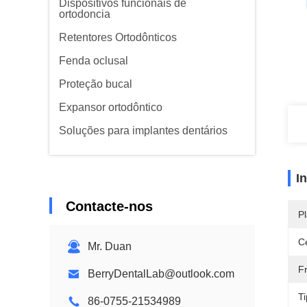
Dispositivos funcionais de
ortodoncia
Retentores Ortodônticos
Fenda oclusal
Proteção bucal
Expansor ortodôntico
Soluções para implantes dentários
I
Contacte-nos
Pl
Ce
Mr. Duan
F
BerryDentalLab@outlook.com
Ti
86-0755-21534989