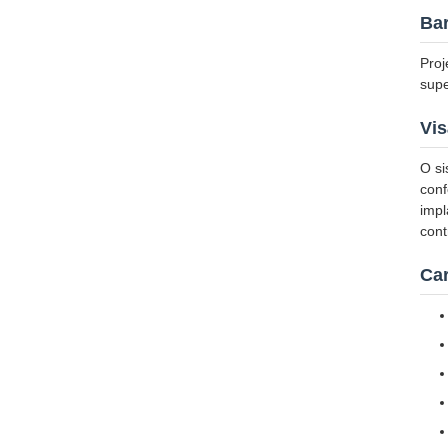
Bar
Proj
supe
Vis
O si
conf
impl
cont
Car