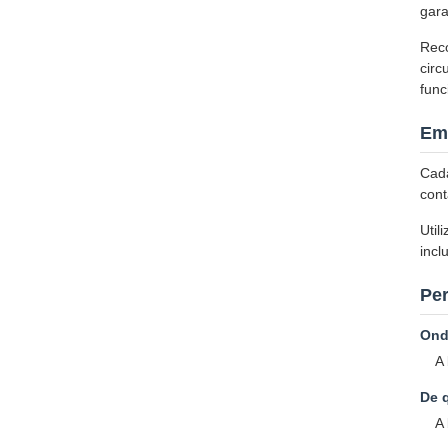
gara
Reco
circ
func
Em
Cada
con
Util
incl
Pe
Ond
A
De 
A