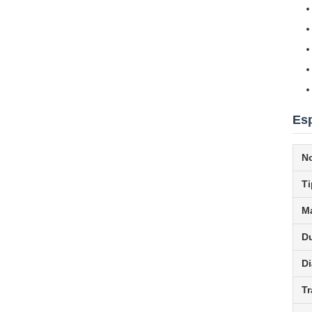
Esp
N
T
Ma
D
D
Tr