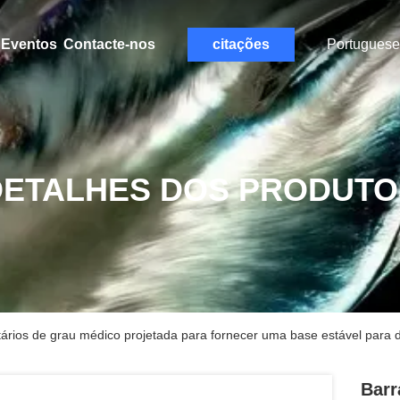
Eventos
Contacte-nos
citações
Portuguese
DETALHES DOS PRODUTO
tários de grau médico projetada para fornecer uma base estável para d
Barr