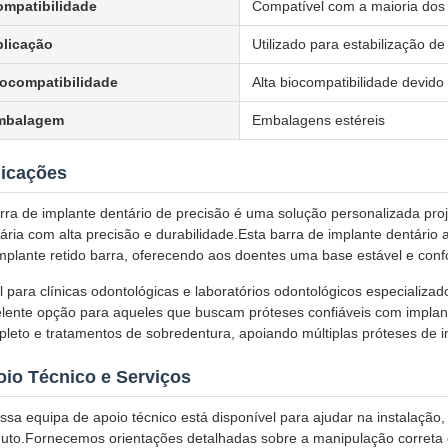
mpatibilidade
Compatível com a maioria dos 
plicação
Utilizado para estabilização d
ocompatibilidade
Alta biocompatibilidade devido 
mbalagem
Embalagens estéreis
licações
rra de implante dentário de precisão é uma solução personalizada pr
ária com alta precisão e durabilidade.Esta barra de implante dentário
mplante retido barra, oferecendo aos doentes uma base estável e confo
l para clínicas odontológicas e laboratórios odontológicos especializad
lente opção para aqueles que buscam próteses confiáveis com implan
leto e tratamentos de sobredentura, apoiando múltiplas próteses de im
io Técnico e Serviços
ssa equipa de apoio técnico está disponível para ajudar na instalaçã
uto.Fornecemos orientações detalhadas sobre a manipulação correta e