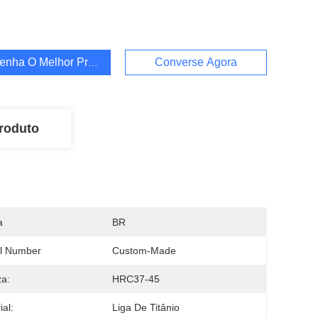
enha O Melhor Preço
Converse Agora
roduto
a
BR
l Number
Custom-Made
a:
HRC37-45
ial:
Liga De Titânio