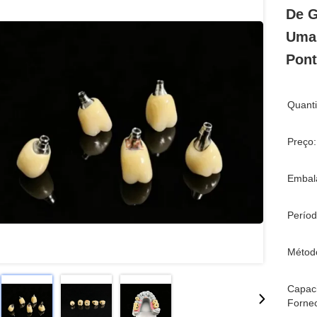
De G
Uma 
Pont
Quant
Preço:
Embal
Períod
Métod
Capac
Forne