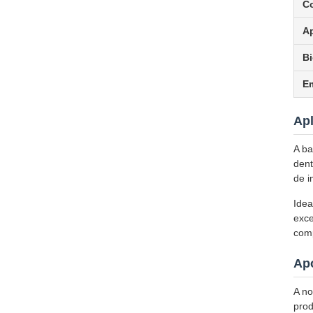
Co
A
Bi
E
Ap
A ba
dent
de i
Idea
exce
comp
Apo
A no
prod