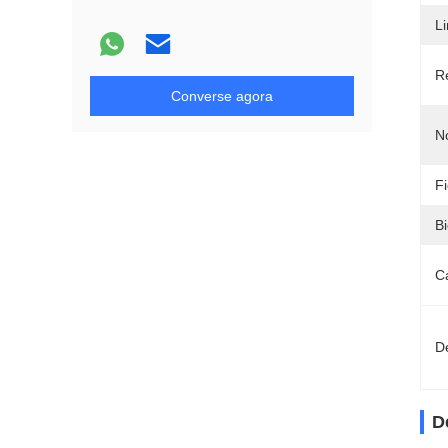
L
R
Converse agora
N
Fi
Bi
C
D
D