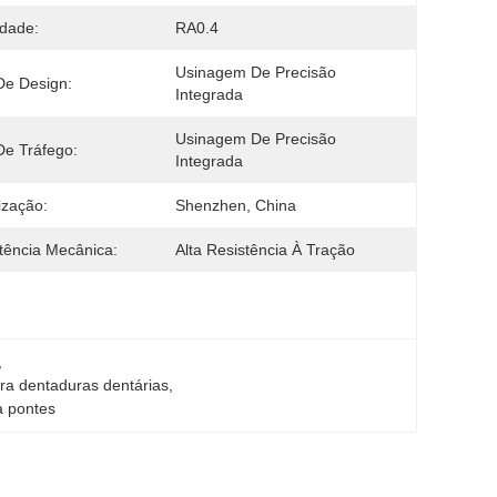
dade:
RA0.4
Usinagem De Precisão 
De Design:
Integrada
Usinagem De Precisão 
De Tráfego:
Integrada
ização:
Shenzhen, China
tência Mecânica:
Alta Resistência À Tração
, 
ara dentaduras dentárias
, 
a pontes