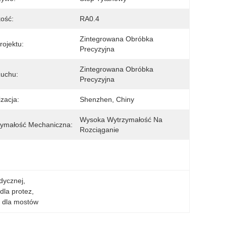
ość:
RA0.4
Zintegrowana Obróbka 
rojektu:
Precyzyjna
Zintegrowana Obróbka 
uchu:
Precyzyjna
izacja:
Shenzhen, Chiny
Wysoka Wytrzymałość Na 
ymałość Mechaniczna:
Rozciąganie
dycznej
, 
dla protez
, 
m dla mostów