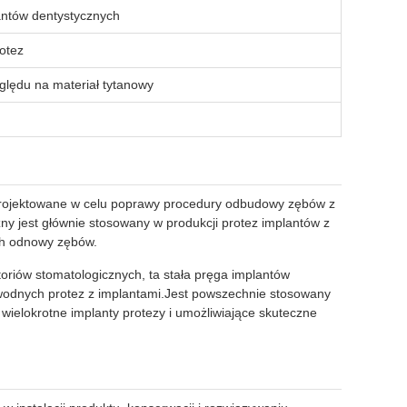
antów dentystycznych
rotez
lędu na materiał tytanowy
aprojektowane w celu poprawy procedury odbudowy zębów z
y jest głównie stosowany w produkcji protez implantów z
ch odnowy zębów.
atoriów stomatologicznych, ta stała pręga implantów
wodnych protez z implantami.Jest powszechnie stosowany
wielokrotne implanty protezy i umożliwiające skuteczne