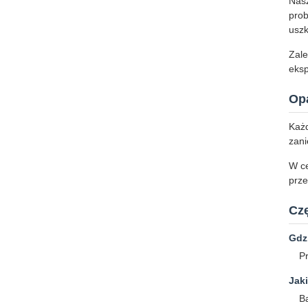
Nasz
prob
uszk
Zale
eksp
Op
Każd
zani
W ce
prze
Czę
Gdzi
P
Jaki
B