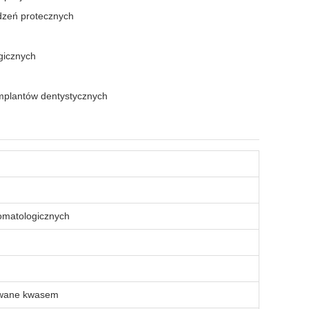
dzeń protecznych
ogicznych
implantów dentystycznych
tomatologicznych
owane kwasem