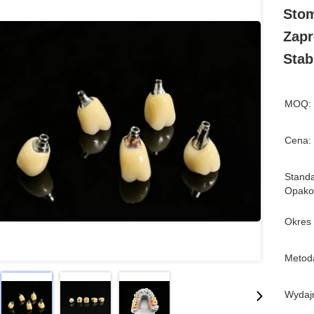
Stom
Zapr
Stab
MOQ:
Cena:
Stand
Opako
Okres
Metoda
Wydaj