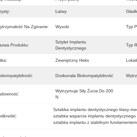
zysty:
Łatwy
Gładk
ytrzymałość Na Zginanie:
Wysoki
Typ P
Sztylet Implantu 
azwa Produktu:
Typ R
Dentystycznego
tka:
Zewnętrzny Heks
Lokal
iokompatybilność:
Doskonała Biokompatybilność
Wytrz
Wytrzymuje Siły Żucia Do 200 
adowność:
N
Sztabka implantu dentystycznego klasy me
dkreślić:
sztabka wsparcia implantu dentystycznego 
sztabka implantu z stabilnym fundamente