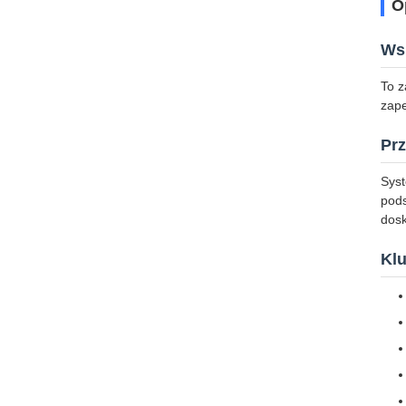
O
Ws
To z
zape
Prz
Syst
pods
dosk
Kl