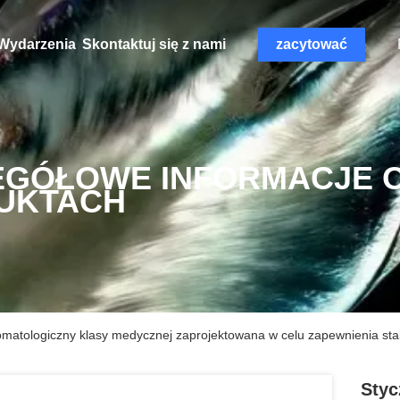
Wydarzenia
Skontaktuj się z nami
zacytować
EGÓŁOWE INFORMACJE 
UKTACH
omatologiczny klasy medycznej zaprojektowana w celu zapewnienia sta
Styc