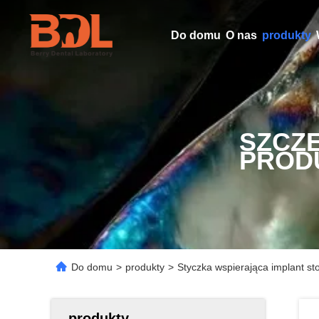
Do domu
O nas
produkty
SZCZ
PROD
Do domu
>
produkty
>
Styczka wspierająca implant st
produkty