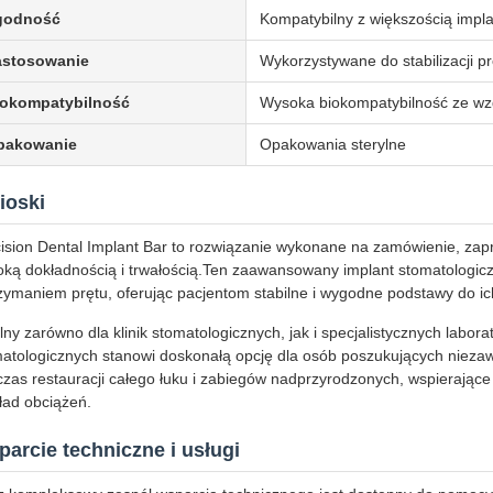
godność
Kompatybilny z większością impl
astosowanie
Wykorzystywane do stabilizacji p
iokompatybilność
Wysoka biokompatybilność ze wzg
pakowanie
Opakowania sterylne
ioski
ision Dental Implant Bar to rozwiązanie wykonane na zamówienie, z
ką dokładnością i trwałością.Ten zaawansowany implant stomatologiczn
zymaniem prętu, oferując pacjentom stabilne i wygodne podstawy do i
lny zarówno dla klinik stomatologicznych, jak i specjalistycznych labor
atologicznych stanowi doskonałą opcję dla osób poszukujących nieza
zas restauracji całego łuku i zabiegów nadprzyrodzonych, wspierające 
ład obciążeń.
arcie techniczne i usługi