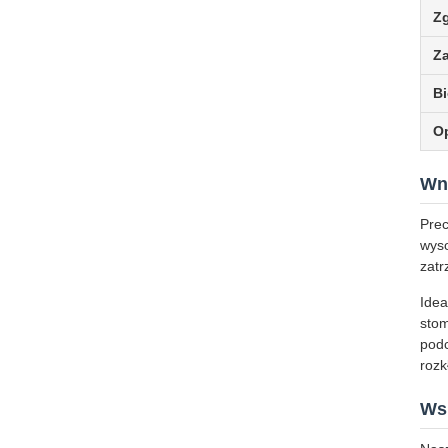
Z
Z
B
O
Wn
Prec
wyso
zatr
Idea
stom
podc
rozk
Wsp