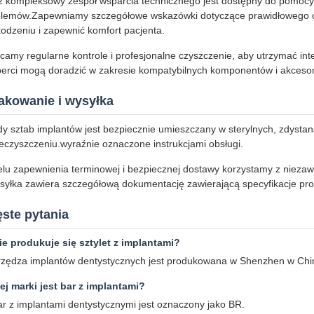
 kompleksowy zespół wsparcia technicznego jest dostępny do pomocy w 
lemów.Zapewniamy szczegółowe wskazówki dotyczące prawidłowego obsł
odzeniu i zapewnić komfort pacjenta.
camy regularne kontrole i profesjonalne czyszczenie, aby utrzymać int
erci mogą doradzić w zakresie kompatybilnych komponentów i akcesor
akowanie i wysyłka
y sztab implantów jest bezpiecznie umieszczany w sterylnych, zdyst
eczyszczeniu.wyraźnie oznaczone instrukcjami obsługi.
lu zapewnienia terminowej i bezpiecznej dostawy korzystamy z niezaw
syłka zawiera szczegółową dokumentację zawierającą specyfikacje pro
ste pytania
e produkuje się sztylet z implantami?
rzędza implantów dentystycznych jest produkowana w Shenzhen w Chi
ej marki jest bar z implantami?
ar z implantami dentystycznymi jest oznaczony jako BR.