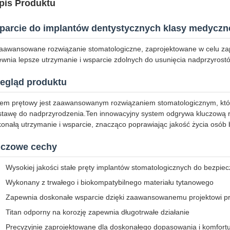
pis Produktu
parcie do implantów dentystycznych klasy medyczn
aawansowane rozwiązanie stomatologiczne, zaprojektowane w celu zap
wnia lepsze utrzymanie i wsparcie zdolnych do usunięcia nadprzyrost
egląd produktu
em prętowy jest zaawansowanym rozwiązaniem stomatologicznym, któr
tawę do nadprzyrodzenia.Ten innowacyjny system odgrywa kluczową ro
onałą utrzymanie i wsparcie, znacząco poprawiając jakość życia osób bo
uczowe cechy
Wysokiej jakości stałe pręty implantów stomatologicznych do bezpiec
Wykonany z trwałego i biokompatybilnego materiału tytanowego
Zapewnia doskonałe wsparcie dzięki zaawansowanemu projektowi pr
Titan odporny na korozję zapewnia długotrwałe działanie
Precyzyjnie zaprojektowane dla doskonałego dopasowania i komfortu