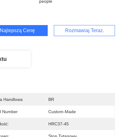
people
Najlepszą Cenę
Rozmawiaj Teraz.
ktu
a Handlowa
BR
l Number
Custom-Made
dość:
HRC37-45
zywo:
Stop Tytanowy