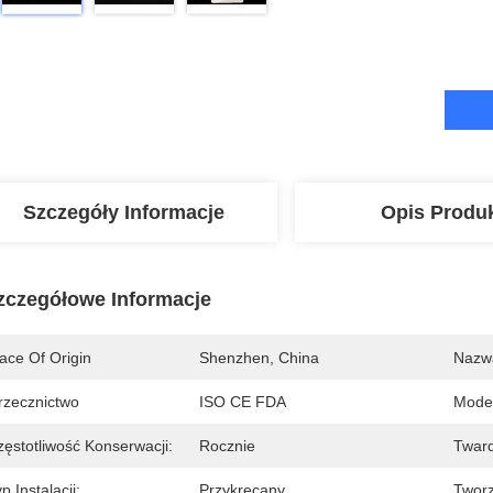
Szczegóły Informacje
Opis Produ
zczegółowe Informacje
ace Of Origin
Shenzhen, China
Nazw
rzecznictwo
ISO CE FDA
Mode
zęstotliwość Konserwacji:
Rocznie
Twar
p Instalacji:
Przykręcany
Twor