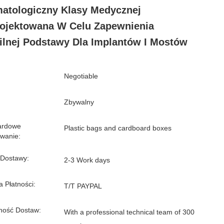
atologiczny Klasy Medycznej
ojektowana W Celu Zapewnienia
ilnej Podstawy Dla Implantów I Mostów
Negotiable
Zbywalny
ardowe
Plastic bags and cardboard boxes
wanie:
 Dostawy:
2-3 Work days
 Płatności:
T/T PAYPAL
ność Dostaw:
With a professional technical team of 300