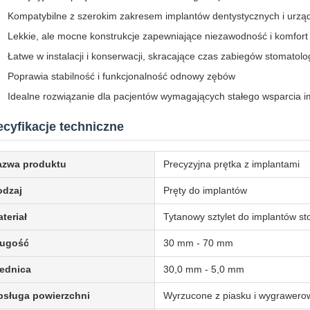
Kompatybilne z szerokim zakresem implantów dentystycznych i urzą
Lekkie, ale mocne konstrukcje zapewniające niezawodność i komfort
Łatwe w instalacji i konserwacji, skracające czas zabiegów stomatol
Poprawia stabilność i funkcjonalność odnowy zębów
Idealne rozwiązanie dla pacjentów wymagających stałego wsparcia 
cyfikacje techniczne
azwa produktu
Precyzyjna prętka z implantami
odzaj
Pręty do implantów
teriał
Tytanowy sztylet do implantów s
ługość
30 mm - 70 mm
ednica
30,0 mm - 5,0 mm
bsługa powierzchni
Wyrzucone z piasku i wygrawer