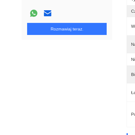
C
W
Rozmawiaj teraz.
N
Ni
B
Ł
Po