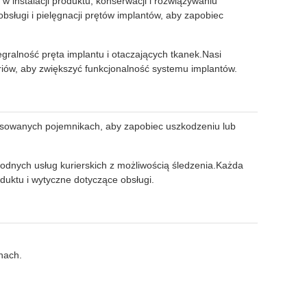
instalacji produktu, konserwacji i rozwiązywaniu
ugi i pielęgnacji prętów implantów, aby zapobiec
egralność pręta implantu i otaczających tkanek.Nasi
iów, aby zwiększyć funkcjonalność systemu implantów.
ansowanych pojemnikach, aby zapobiec uszkodzeniu lub
odnych usług kurierskich z możliwością śledzenia.Każda
duktu i wytyczne dotyczące obsługi.
nach.