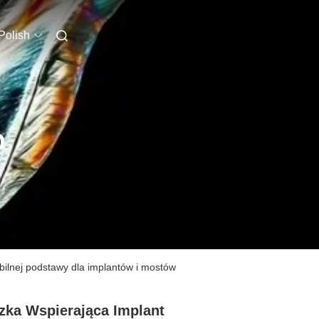
Polish
O
bilnej podstawy dla implantów i mostów
zka Wspierająca Implant