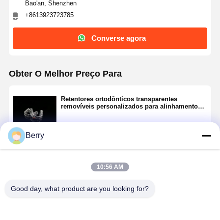
Bao'an, Shenzhen
Expansor ortodôntico
+8613923723785
Soluções para implantes dentários
Converse agora
Obter O Melhor Preço Para
Retentores ortodônticos transparentes
removíveis personalizados para alinhamento
confortável dos dentes
Berry
Continue
10:56 AM
Produtos Recomendados
Good day, what product are you looking for?