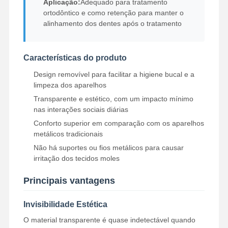
Aplicação:
Adequado para tratamento
ortodôntico e como retenção para manter o
alinhamento dos dentes após o tratamento
Controle De
Fale
Notícias
Todos Os
Qualidade
Conosco
Casos
Características do produto
Design removível para facilitar a higiene bucal e a
limpeza dos aparelhos
Transparente e estético, com um impacto mínimo
Converse
nas interações sociais diárias
Agora
Conforto superior em comparação com os aparelhos
metálicos tradicionais
Dentaduras Cerâmicas
Não há suportes ou fios metálicos para causar
irritação dos tecidos moles
Finê de Emax
Principais vantagens
Barra do implante dental
Invisibilidade Estética
Porcelana fundida a metal
O material transparente é quase indetectável quando
Ponte de zircônio