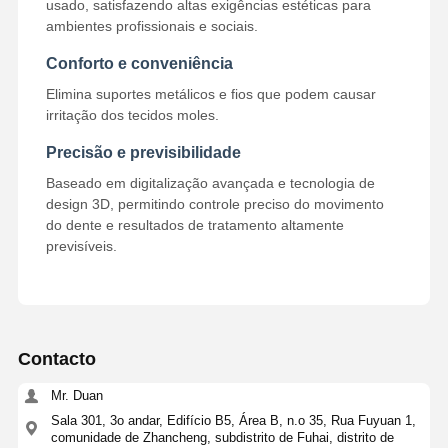
usado, satisfazendo altas exigências estéticas para
ambientes profissionais e sociais.
Dispositivo de ortodoncia removível
Conforto e conveniência
Prótese parcial flexível
Elimina suportes metálicos e fios que podem causar
irritação dos tecidos moles.
Próteses Parciais Metálicas
Precisão e previsibilidade
Dentaduras Plenas de Acrílico
Baseado em digitalização avançada e tecnologia de
design 3D, permitindo controle preciso do movimento
Acessórios dentais da precisão
do dente e resultados de tratamento altamente
previsíveis.
Mantenedores de espaços odontológicos
Dispositivos funcionais de ortodoncia
Retentores Ortodônticos
Contacto
Fenda oclusal
Mr. Duan
Proteção bucal
Sala 301, 3o andar, Edifício B5, Área B, n.o 35, Rua Fuyuan 1,
comunidade de Zhancheng, subdistrito de Fuhai, distrito de