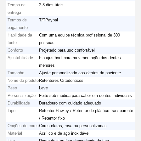
Tempo de
2-3 dias úteis
entrega
Termos de
T/TPaypal
pagamento
Habilidade da
Com uma equipe técnica profissional de 300
fonte
pessoas
Conforto
Projetado para uso confortável
Ajustabilidade
Fio ajustável para movimentação dos dentes
menores
Tamanho
Ajuste personalizado aos dentes do paciente
Nome do produto
Retentores Ortodônticos
Peso
Leve
Personalização
Feito sob medida para caber em dentes individuais
Durabilidade
Duradouro com cuidado adequado
Tipo
Retentor Hawley / Retentor de plástico transparente
/ Retentor fixo
Opções de cores
Cores claras, rosa ou personalizadas
Material
Acrílico e de aço inoxidável
Uso
Removível ou fixo dependendo do tipo