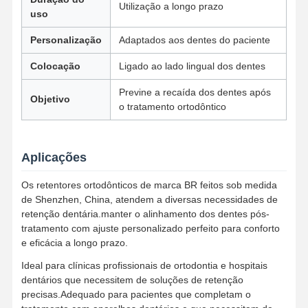
Utilização a longo prazo
uso
Dispositivo de ortodoncia removível
Personalização
Adaptados aos dentes do paciente
Prótese parcial flexível
Colocação
Ligado ao lado lingual dos dentes
Próteses Parciais Metálicas
Previne a recaída dos dentes após
Objetivo
o tratamento ortodôntico
Dentaduras Plenas de Acrílico
Acessórios dentais da precisão
Aplicações
Mantenedores de espaços odontológicos
Os retentores ortodônticos de marca BR feitos sob medida
de Shenzhen, China, atendem a diversas necessidades de
Dispositivos funcionais de ortodoncia
retenção dentária.manter o alinhamento dos dentes pós-
tratamento com ajuste personalizado perfeito para conforto
Retentores Ortodônticos
e eficácia a longo prazo.
Fenda oclusal
Ideal para clínicas profissionais de ortodontia e hospitais
dentários que necessitem de soluções de retenção
Proteção bucal
precisas.Adequado para pacientes que completam o