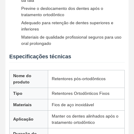
da fala
Previne o deslocamento dos dentes após o
tratamento ortodôntico
Controle De
Fale
Notícias
Todos Os
Adequado para retenção de dentes superiores e
Qualidade
Conosco
Casos
inferiores
Materiais de qualidade profissional seguros para uso
oral prolongado
Especificações técnicas
Converse
Agora
Nome do
Retentores pós-ortodônticos
produto
Dentaduras Cerâmicas
Tipo
Retentores Ortodônticos Fixos
Finê de Emax
Materiais
Fios de aço inoxidável
Barra do implante dental
Manter os dentes alinhados após o
Aplicação
Porcelana fundida a metal
tratamento ortodôntico
Ponte de zircônio
Duração do