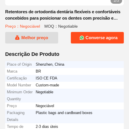
2/3
Retentores de ortodontia dentária flexíveis e confortáveis
concebidos para posicionar os dentes com precisão e
obter resultados de tratamento ortodôntico
Preço：Negociável
MOQ：Negotiable
Melhor preço
Converse agora
Descrição De Produto
Place of Origin
Shenzhen, China
Marca
BR
Certificação
ISO CE FDA
Model Number
Custom-made
Minimum Order
Negotiable
Quantity
Preço
Negociável
Packaging
Plastic bags and cardboard boxes
Details
Tempo de
2-3 dias úteis