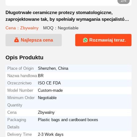
2/4
Długotrwałe ceramiczne protezy stomatologiczne,
zaprojektowane tak, by spełniały wymagania specjalistów
stomatologicznych i laboratoriów na całym świecie
Cena：Zbywalny
MOQ：Negotiable
Najlepsza cena
Rozmawiaj teraz.
Opis Produktu
Place of Origin
Shenzhen, China
Nazwa handlowa
BR
Orzecznictwo
ISO CE FDA
Model Number
Custom-made
Minimum Order
Negotiable
Quantity
Cena
Zbywalny
Packaging
Plastic bags and cardboard boxes
Details
Delivery Time
2-3 Work days