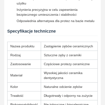
użytku
Inżynieria precyzyjna w celu zapewnienia
bezpiecznego umieszczenia i stabilności
Kontrola
Skontaktuj
Aktualności
Wszystkie
Odpowiednia alternatywa dla protez na bazie metalu
Jakości
Się Z Nami
Przypadki
Specyfikacje techniczne
Nazwa produktu
Zastąpienie zębów ceramicznych
Rozmawiaj
Teraz.
Rodzaj
Sztuczne zęby z ceramiki
Zastosowanie
Częściowe protezy ceramiczne
Protezy ceramiczne
Wysokiej jakości ceramika
Fornir Emax
Materiał
dentystyczna
sztylet implantu dentystycznego
Kolor
Naturalne odcienie zębów
Porcelana stopiona metalu
Trwałość
Długotrwały i odporny na zużycie
Most cyrkonowy
Biokompatybilność
Nie toksyczne i hipoalergiczne