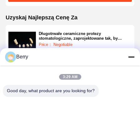
Uzyskaj Najlepszą Cenę Za
Długotrwałe ceramiczne protezy
stomatologiczne, zaprojektowane tak, by
spełniały wymagania specjalistów
Price： Negotiable
stomatologicznych i laboratoriów na całym
świecie
Berry
Kontyntynuj
3:29 AM
Polecane Produkty
Good day, what product are you looking for?
Zastosowana
Lekkie
Lekkie
Trwałe
ceramiczna
ceramiczne
ceramiczne
ceramiczn