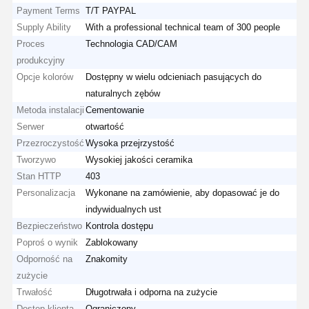
Payment Terms
T/T PAYPAL
Supply Ability
With a professional technical team of 300 people
Proces
Technologia CAD/CAM
produkcyjny
Opcje kolorów
Dostępny w wielu odcieniach pasujących do
naturalnych zębów
Metoda instalacji
Cementowanie
Serwer
otwartość
Przezroczystość
Wysoka przejrzystość
Tworzywo
Wysokiej jakości ceramika
Stan HTTP
403
Personalizacja
Wykonane na zamówienie, aby dopasować je do
indywidualnych ust
Bezpieczeństwo
Kontrola dostępu
Poproś o wynik
Zablokowany
Odporność na
Znakomity
zużycie
Trwałość
Długotrwała i odporna na zużycie
Dostęp klienta
Ograniczony