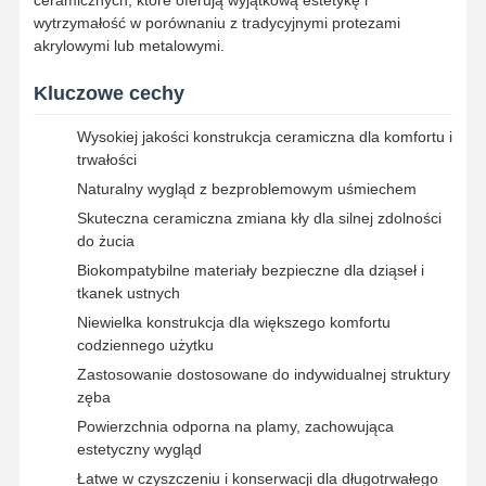
wytrzymałość w porównaniu z tradycyjnymi protezami
akrylowymi lub metalowymi.
Kluczowe cechy
Wysokiej jakości konstrukcja ceramiczna dla komfortu i
trwałości
Naturalny wygląd z bezproblemowym uśmiechem
Skuteczna ceramiczna zmiana kły dla silnej zdolności
do żucia
Biokompatybilne materiały bezpieczne dla dziąseł i
tkanek ustnych
Niewielka konstrukcja dla większego komfortu
codziennego użytku
Zastosowanie dostosowane do indywidualnej struktury
zęba
Dom
Produkty
O Nas
Wycieczka
Powierzchnia odporna na plamy, zachowująca
Po Fabryce
estetyczny wygląd
Łatwe w czyszczeniu i konserwacji dla długotrwałego