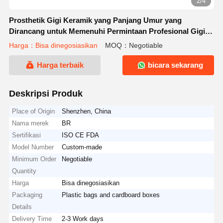
2/4
Prosthetik Gigi Keramik yang Panjang Umur yang
Dirancang untuk Memenuhi Permintaan Profesional Gigi
dan Laboratorium di Seluruh Dunia
Harga：Bisa dinegosiasikan
MOQ：Negotiable
Harga terbaik
bicara sekarang
Deskripsi Produk
Place of Origin
Shenzhen, China
Nama merek
BR
Sertifikasi
ISO CE FDA
Model Number
Custom-made
Minimum Order
Negotiable
Quantity
Harga
Bisa dinegosiasikan
Packaging
Plastic bags and cardboard boxes
Details
Delivery Time
2-3 Work days