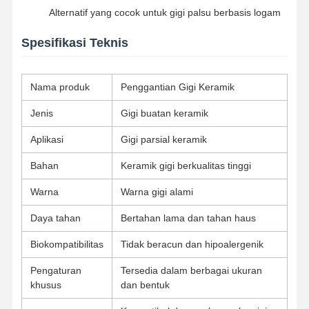
Alternatif yang cocok untuk gigi palsu berbasis logam
Spesifikasi Teknis
Kontrol
Hubungi
Berita
Semua
Kualitas
Kami
Kasus
Nama produk
Penggantian Gigi Keramik
Jenis
Gigi buatan keramik
Aplikasi
Gigi parsial keramik
Bicara
Sekarang
Bahan
Keramik gigi berkualitas tinggi
Warna
Warna gigi alami
Gigi Palsu Keramik
Daya tahan
Bertahan lama dan tahan haus
veneer emax
Biokompatibilitas
Tidak beracun dan hipoalergenik
batang implan gigi
Pengaturan
Tersedia dalam berbagai ukuran
Porselen yang menyatu dengan logam
khusus
dan bentuk
Jembatan Zirkonia