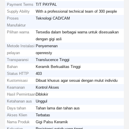
Payment Terms
T/T PAYPAL
Supply Ability
With a professional technical team of 300 people
Proses
Teknologi CAD/CAM
Manufaktur
Pilihan warna
Tersedia dalam berbagai warna untuk disesuaikan
dengan gigi asli
Metode Instalasi
Penyemenan
pelayan
openresty
Transparansi
Translucence Tinggi
Bahan
Keramik Berkualitas Tinggi
Status HTTP
403
Kustomisasi
Dibuat khusus agar sesuai dengan mulut individu
Keamanan
Kontrol Akses
Hasil Permintaan
Diblokir
Ketahanan aus
Unggul
Daya tahan
Tahan lama dan tahan aus
Akses Klien
Terbatas
Nama Produk
Gigi Palsu Keramik
Kekuatan
Resistensi patah yang tinggi