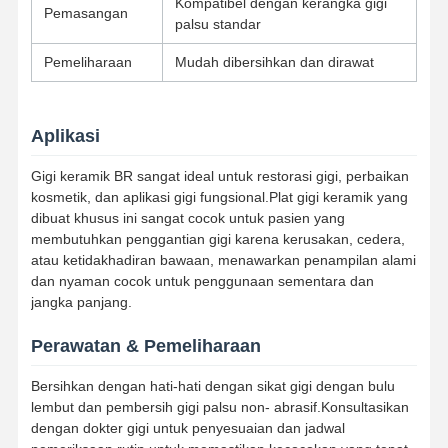
Kompatibel dengan kerangka gigi
Pemasangan
palsu standar
Perangkat Ortodontik yang Bisa Dihapus
Pemeliharaan
Mudah dibersihkan dan dirawat
gigi palsu parsial fleksibel
Gigi Tiruan Sebagian Logam
Aplikasi
Gigi Palsu Akrilik Penuh
Gigi keramik BR sangat ideal untuk restorasi gigi, perbaikan
kosmetik, dan aplikasi gigi fungsional.Plat gigi keramik yang
Perlengkapan Gigi yang Tepat
dibuat khusus ini sangat cocok untuk pasien yang
membutuhkan penggantian gigi karena kerusakan, cedera,
Penjaga Ruang Gigi
atau ketidakhadiran bawaan, menawarkan penampilan alami
dan nyaman cocok untuk penggunaan sementara dan
Alat-alat Ortodontik Fungsi
jangka panjang.
Retainer Ortodontik
Perawatan & Pemeliharaan
Belat Oklusal
Bersihkan dengan hati-hati dengan sikat gigi dengan bulu
lembut dan pembersih gigi palsu non- abrasif.Konsultasikan
Penjaga mulut
dengan dokter gigi untuk penyesuaian dan jadwal