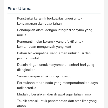
Fitur Utama
Konstruksi keramik berkualitas tinggi untuk
kenyamanan dan daya tahan
Penampilan alami dengan integrasi senyum yang
mulus
Pengganti molar keramik yang efektif untuk
kemampuan mengunyah yang kuat
Bahan biokompatibel yang aman untuk gusi dan
jaringan mulut
Desain ringan untuk kenyamanan sehari-hari yang
ditingkatkan
Sesuai dengan struktur gigi individu
Permukaan tahan noda yang mempertahankan daya
tarik estetika
Rumah
Produk
Tentang Kita
Wisata
Mudah dibersihkan dan dirawat agar tahan lama
Pabrik
Teknik presisi untuk penempatan dan stabilitas yang
aman