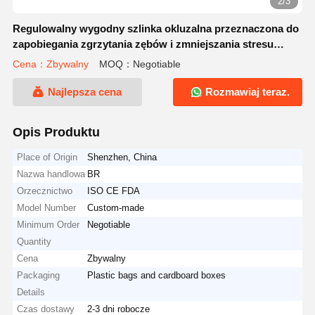
2/3
Regulowalny wygodny szlinka okluzalna przeznaczona do
zapobiegania zgrzytania zębów i zmniejszania stresu
mięśni szczęki
Cena：Zbywalny
MOQ：Negotiable
Najlepsza cena
Rozmawiaj teraz.
Opis Produktu
Place of Origin
Shenzhen, China
Nazwa handlowa
BR
Orzecznictwo
ISO CE FDA
Model Number
Custom-made
Minimum Order
Negotiable
Quantity
Cena
Zbywalny
Packaging
Plastic bags and cardboard boxes
Details
Czas dostawy
2-3 dni robocze