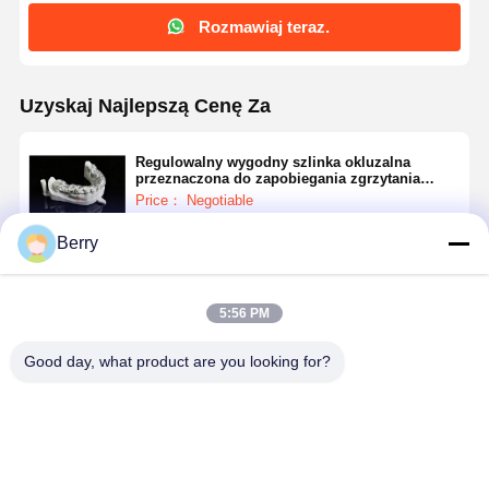
Rozszerzacz ortodontyczny
Rozmawiaj teraz.
Rozwiązania dla implantów dentystycznych
Uzyskaj Najlepszą Cenę Za
Regulowalny wygodny szlinka okluzalna
przeznaczona do zapobiegania zgrzytania
zębów i zmniejszania stresu mięśni szczęki
Price： Negotiable
Berry
Kontyntynuj
5:56 PM
Polecane Produkty
Good day, what product are you looking for?