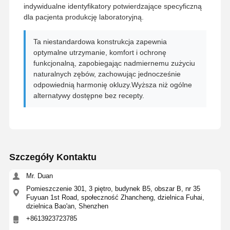
indywidualne identyfikatory potwierdzające specyficzną
dla pacjenta produkcję laboratoryjną.
Zdejmowalne urządzenie ortodontyczne
Ta niestandardowa konstrukcja zapewnia
elastyczne protezy częściowe
optymalne utrzymanie, komfort i ochronę
funkcjonalną, zapobiegając nadmiernemu zużyciu
Metalowe protezy częściowe
naturalnych zębów, zachowując jednocześnie
odpowiednią harmonię okluzy.Wyższa niż ogólne
Pełne protezy akrylowe
alternatywy dostępne bez recepty.
Precyzyjne urządzenia dentystyczne
Opiekunowie przestrzeni dentystycznej
Urządzenia ortodontyczne
Szczegóły Kontaktu
Elementy ustalające ortodontyczne
Mr. Duan
Pomieszczenie 301, 3 piętro, budynek B5, obszar B, nr 35
Szyna okluzyjna
Fuyuan 1st Road, społeczność Zhancheng, dzielnica Fuhai,
dzielnica Bao'an, Shenzhen
Ochrona ustna
+8613923723785