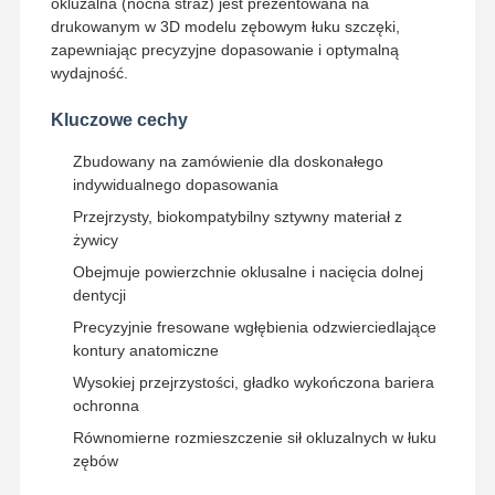
okluzalna (nocna straż) jest prezentowana na
drukowanym w 3D modelu zębowym łuku szczęki,
zapewniając precyzyjne dopasowanie i optymalną
wydajność.
Kluczowe cechy
Zbudowany na zamówienie dla doskonałego
indywidualnego dopasowania
Przejrzysty, biokompatybilny sztywny materiał z
żywicy
Obejmuje powierzchnie oklusalne i nacięcia dolnej
dentycji
Precyzyjnie fresowane wgłębienia odzwierciedlające
kontury anatomiczne
Wysokiej przejrzystości, gładko wykończona bariera
ochronna
Dom
Produkty
O Nas
Wycieczka
Równomierne rozmieszczenie sił okluzalnych w łuku
Po Fabryce
zębów