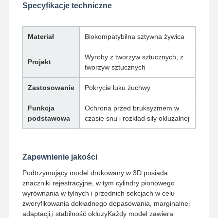
Specyfikacje techniczne
Kontrola
Skontaktuj
Aktualności
Wszystkie
Materiał
Biokompatybilna sztywna żywica
Jakości
Się Z Nami
Przypadki
Wyroby z tworzyw sztucznych, z
Projekt
tworzyw sztucznych
Zastosowanie
Pokrycie łuku żuchwy
Rozmawiaj
Funkcja
Ochrona przed bruksyzmem w
Teraz.
podstawowa
czasie snu i rozkład siły okluzalnej
Protezy ceramiczne
Fornir Emax
Zapewnienie jakości
Podtrzymujący model drukowany w 3D posiada
sztylet implantu dentystycznego
znaczniki rejestracyjne, w tym cylindry pionowego
wyrównania w tylnych i przednich sekcjach w celu
Porcelana stopiona metalu
zweryfikowania dokładnego dopasowania, marginalnej
adaptacji,i stabilność okluzyKażdy model zawiera
Most cyrkonowy