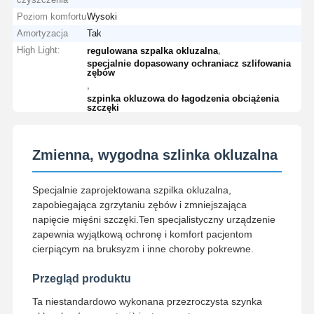
Poziom komfortu
Wysoki
Amortyzacja
Tak
High Light:
,
regulowana szpalka okluzalna
specjalnie dopasowany ochraniacz szlifowania
zębów
,
szpinka okluzowa do łagodzenia obciążenia
szczęki
Zmienna, wygodna szlinka okluzalna
Specjalnie zaprojektowana szpilka okluzalna,
zapobiegająca zgrzytaniu zębów i zmniejszająca
napięcie mięśni szczęki.Ten specjalistyczny urządzenie
zapewnia wyjątkową ochronę i komfort pacjentom
cierpiącym na bruksyzm i inne choroby pokrewne.
Przegląd produktu
Ta niestandardowo wykonana przezroczysta szynka