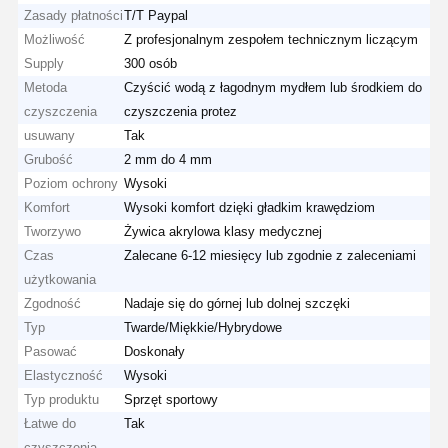
Zasady płatności
T/T Paypal
Możliwość
Z profesjonalnym zespołem technicznym liczącym
Supply
300 osób
Metoda
Czyścić wodą z łagodnym mydłem lub środkiem do
czyszczenia
czyszczenia protez
usuwany
Tak
Grubość
2 mm do 4 mm
Poziom ochrony
Wysoki
Komfort
Wysoki komfort dzięki gładkim krawędziom
Tworzywo
Żywica akrylowa klasy medycznej
Czas
Zalecane 6-12 miesięcy lub zgodnie z zaleceniami
użytkowania
Zgodność
Nadaje się do górnej lub dolnej szczęki
Typ
Twarde/Miękkie/Hybrydowe
Pasować
Doskonały
Elastyczność
Wysoki
Typ produktu
Sprzęt sportowy
Łatwe do
Tak
czyszczenia