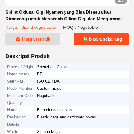
2/3
Splint Oklusal Gigi Nyaman yang Bisa Disesuaikan
Dirancang untuk Mencegah Giling Gigi dan Mengurangi
Tekanan Otot Rahang
Harga：Bisa dinegosiasikan
MOQ：Negotiable
Harga terbaik
bicara sekarang
Deskripsi Produk
Place of Origin
Shenzhen, China
Nama merek
BR
Sertifikasi
ISO CE FDA
Model Number
Custom-made
Minimum Order
Negotiable
Quantity
Harga
Bisa dinegosiasikan
Packaging
Plastic bags and cardboard boxes
Details
Waktu
2-3 hari kerja