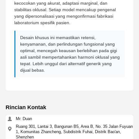
kecocokan yang akurat, adaptasi marginal, dan
stabilitas oklusal. Setiap model mencakup pengenal
Perangkat Ortodontik yang Bisa Dihapus
yang dipersonalisasi yang mengonfirmasi fabrikasi
laboratorium spesifik pasien.
gigi palsu parsial fleksibel
Desain khusus ini memastikan retensi,
Gigi Tiruan Sebagian Logam
kenyamanan, dan perlindungan fungsional yang
optimal, mencegah keausan berlebihan pada gigi
Gigi Palsu Akrilik Penuh
asli sambil mempertahankan harmoni oklusal yang
tepat. Lebih unggul dari alternatif generik yang
Perlengkapan Gigi yang Tepat
dijual bebas.
Penjaga Ruang Gigi
Alat-alat Ortodontik Fungsi
Retainer Ortodontik
Rincian Kontak
Belat Oklusal
Mr. Duan
Ruang 301, Lantai 3, Bangunan B5, Area B, No. 35 Jalan Fuyuan
Penjaga mulut
1, Komunitas Zhancheng, Subdistrik Fuhai, Distrik Bao'an,
Shenzhen