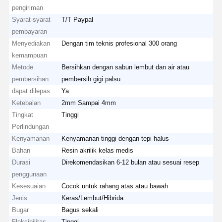
pengiriman
Syarat-syarat
T/T Paypal
pembayaran
Menyediakan
Dengan tim teknis profesional 300 orang
kemampuan
Metode
Bersihkan dengan sabun lembut dan air atau
pembersihan
pembersih gigi palsu
dapat dilepas
Ya
Ketebalan
2mm Sampai 4mm
Tingkat
Tinggi
Perlindungan
Kenyamanan
Kenyamanan tinggi dengan tepi halus
Bahan
Resin akrilik kelas medis
Durasi
Direkomendasikan 6-12 bulan atau sesuai resep
penggunaan
Kesesuaian
Cocok untuk rahang atas atau bawah
Jenis
Keras/Lembut/Hibrida
Bugar
Bagus sekali
Fleksibilitas
Tinggi