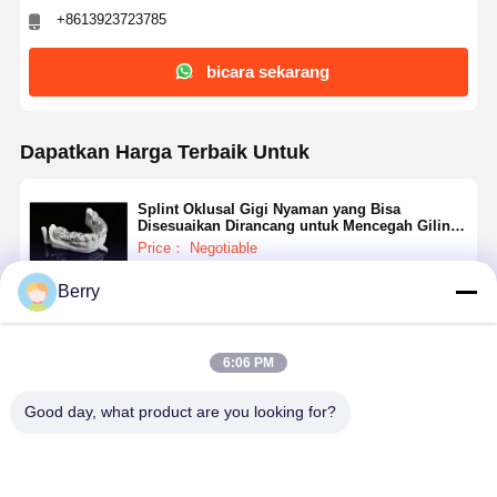
Pengembang Ortodontik
+8613923723785
Solusi Implan Gigi
bicara sekarang
Dapatkan Harga Terbaik Untuk
Splint Oklusal Gigi Nyaman yang Bisa
Disesuaikan Dirancang untuk Mencegah Giling
Gigi dan Mengurangi Tekanan Otot Rahang
Price： Negotiable
Berry
Terus
6:06 PM
Rekomendasi Produk
Good day, what product are you looking for?