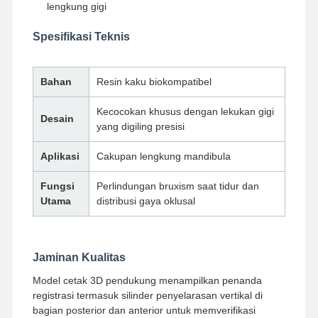
lengkung gigi
Spesifikasi Teknis
Kontrol
Hubungi
Berita
Semua
Kualitas
Kami
Kasus
Bahan
Resin kaku biokompatibel
Kecocokan khusus dengan lekukan gigi
Desain
yang digiling presisi
Bicara
Aplikasi
Cakupan lengkung mandibula
Sekarang
Fungsi
Perlindungan bruxism saat tidur dan
Gigi Palsu Keramik
Utama
distribusi gaya oklusal
veneer emax
batang implan gigi
Jaminan Kualitas
Model cetak 3D pendukung menampilkan penanda
Porselen yang menyatu dengan logam
registrasi termasuk silinder penyelarasan vertikal di
bagian posterior dan anterior untuk memverifikasi
Jembatan Zirkonia