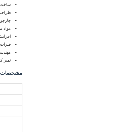
ساخت آ
طراحی
چارچوب
مواد م
افزایش
فلزات 
مهندسی
تمیز ک
مشخصات 