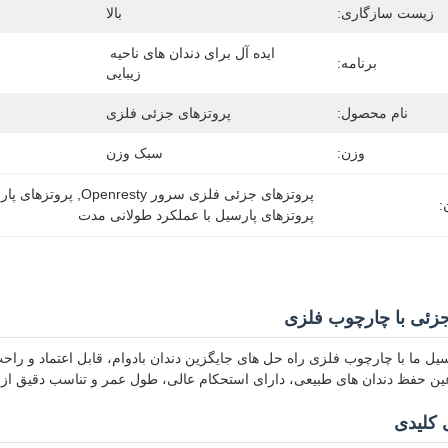
زیست سازگاری:
بالا
ایده آل برای دندان های ناحیه 
برنامه:
زیبایی
نام محصول:
پروتزهای جزئی فلزی
وزن:
سبک وزن
پروتزهای جزئی فلزی سرور Openresty
, 
پروتزهای پا
:
پروتزهای پارسیل با عملکرد طولانی مدت
جزئی با چارچوب فلزی
یل ما با چارچوب فلزی راه حل های جایگزین دندان بادوام، قابل اعتماد و راحت
 عین حفظ دندان های طبیعی، دارای استحکام عالی، طول عمر و تناسب دقیق از 
 کلیدی