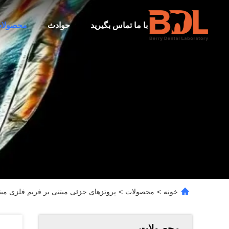
با ما تماس بگیرید
حوادث
محصولا
خونه
>
محصولات
>
پروتزهای جزئی مبتنی بر فریم فلزی مبتنی بر نرم افزار Openresty با تناسب 
محصولات