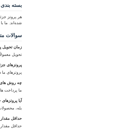
بسته بندی 
هر پروتز جزئ
شده‌اند. ما ب
سوالات مت
زمان تحویل پ
تحویل معمولاً 2-3 روز کاری طول می کش
پروتزهای جزئ
پروتزهای ما 
چه روش های 
ما پرداخت های T/T و PayPal را می پ
آیا پروتزهای 
بله، محصولات ما دارا
حداقل مقدار
حداقل مقدار 