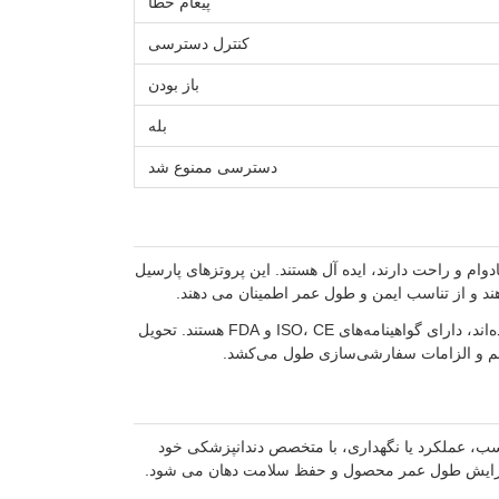
پیغام خطا
کنترل دسترسی
باز بودن
بله
دسترسی ممنوع شد
دوام و راحت دارند، ایده آل هستند. این پروتزهای پارسیل
هند و از تناسب ایمن و طول عمر اطمینان می دهند.
این پروتزهای مصنوعی با برند BR که توسط تیم فنی 300 نفره ما در شنژن، چین ساخته شده‌اند، دارای گواهینامه‌های ISO، CE و FDA هستند. تحویل
سب، عملکرد یا نگهداری، با متخصص دندانپزشکی خود
 افزایش طول عمر محصول و حفظ سلامت دهان می شود.