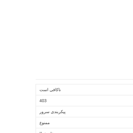
ناکافی است
403
پیکربندی سرور
ممنوع