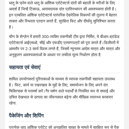
धातु के फ्रेम वाले धातु के आंशिक प्रोटेक्टर्स दांतों की बहाली के मरीजों के लिए
आदर्श हैं जिन्हें टिकाऊ, आरामदायक दांत प्रतिस्थापन की आवश्यकता होती है।
इन प्रबलित आंशिक प्रोटेक्टर्स पारंपरिक ऐक्रेलिक विकल्पों की तुलना में बेहतर
गुणवत्ता नियंत्रण
हमसे संपर्क करें
समाचार
सभी मामलों
ताकत और स्थिरता प्रदान करते हैं, सुरक्षित फिट और दीर्घायु सुनिश्चित करता
है।
चीन के शेन्ज़ेन में हमारी 300-व्यक्ति तकनीकी टीम द्वारा निर्मित, ये बीआर-ब्रांडेड
प्रोटेक्टर्स आईएसओ, सीई और एफडीए प्रमाणपत्रों को पूरा करते हैं।डिलीवरी में
आमतौर पर 2-3 कार्य दिवस लगते हैं, जिसमें न्यूनतम आदेश मात्रा और मात्रा और
अब बात करें
अनुकूलन आवश्यकताओं के आधार पर लचीला मूल्य निर्धारण होता है.
सहायता एवं सेवाएं
सिरेमिक डेन्चर
शामिल उपयोगकर्ता पुस्तिकाओं के माध्यम से व्यापक तकनीकी सहायता उपलब्ध
इमेक्स फनीर
है। फिट, कार्य या रखरखाव के मुद्दों के लिए, समायोजन के लिए अपने दंत
चिकित्सक से परामर्श करें।गैर घर्षण वाले पदार्थों से नियमित रूप से सफाई और
दंत प्रत्यारोपण पट्टी
उचित देखभाल से उत्पाद का जीवनकाल बढ़ेगा और मौखिक स्वास्थ्य बरकरार
रहेगा.
चीनी मिट्टी को धातु से जोड़ा गया
पैकेजिंग और शिपिंग
ज़िरकोनिया ब्रिज
प्रत्येक धातु आंशिक प्रोटेट को अनुकूलित सुरक्षा के मामले में सुरक्षित रूप से पैक
हटाने योग्य ऑर्थोडॉन्टिक उपकरण