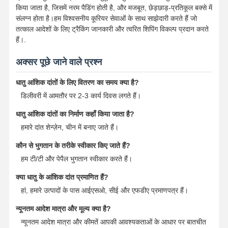
किया जाता है, जिसमें नरम पैडिंग होती है, और मजबूत, छेड़छाड़-प्रतिकूल बक्से में
संलग्न होता है।हम विश्वसनीय कूरियर सेवाओं के साथ साझेदारी करते हैं जो
लचीला आंशिक प्रोटेट
तत्काल आदेशों के लिए ट्रैकिंग जानकारी और त्वरित शिपिंग विकल्प प्रदान करते
हैं।.
धातु आंशिक डेन्चर
अक्सर पूछे जाने वाले प्रश्न
पूर्ण ऐक्रेलिक डेन्चर
धातु आंशिक दांतों के लिए वितरण का समय क्या है?
दंत चिकित्सा परिशुद्धता संलग्नक
डिलीवरी में आमतौर पर 2-3 कार्य दिवस लगते हैं।
डेंटल स्पेस मेंटेनर्स
धातु आंशिक दांतों का निर्माण कहाँ किया जाता है?
ऑर्थोडॉन्टिक फंक्शनल उपकरण
हमारे दांत शेन्ज़ेन, चीन में बनाए जाते हैं।
कौन से भुगतान के तरीके स्वीकार किए जाते हैं?
ऑर्थोडॉन्टिक रिटेनर्स
हम टी/टी और पेपैल भुगतान स्वीकार करते हैं।
ऑक्लुसल स्प्लिंट
क्या धातु के आंशिक दांत प्रमाणित हैं?
मुंह की सुरक्षा
हां, हमारे उत्पादों के पास आईएसओ, सीई और एफडीए प्रमाणपत्र हैं।
न्यूनतम आदेश मात्रा और मूल्य क्या है?
ऑर्थोडॉन्टिक एक्सपेंडर
न्यूनतम आदेश मात्रा और कीमतें आपकी आवश्यकताओं के आधार पर बातचीत