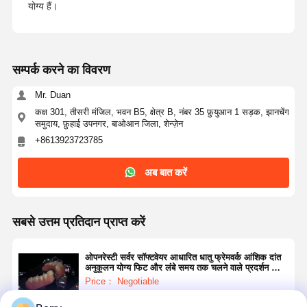
दंत प्रत्यारोपण समाधान
योग्य हैं।
सम्पर्क करने का विवरण
Mr. Duan
कक्ष 301, तीसरी मंजिल, भवन B5, क्षेत्र B, नंबर 35 फ़ुयुआन 1 सड़क, झानचेंग
समुदाय, फ़ुहाई उपनगर, बाओआन जिला, शेन्ज़ेन
+8613923723785
अब बात करें
सबसे उत्तम प्रतिदान प्राप्त करें
ओपनरेस्टी सर्वर सॉफ्टवेयर आधारित धातु फ्रेमवर्क आंशिक दांत
अनुकूलन योग्य फिट और लंबे समय तक चलने वाले प्रदर्शन की
विशेषता
Price： Negotiable