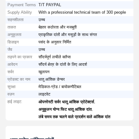
Payment Terms
T/T PAYPAL
Supply Ability
With a professional technical team of 300 people
सहनशीलता
उच्च
ताकत
बेहतर कठोरता और मजबूती
अनुकूलता
प्राकृतिक दांतों और मसूड़ों के साथ संगत
डिज़ाइन
पसंद के अनुसार निर्मित
जैव
उच्च
तड़पने का प्रकार
सौंदर्यपूर्ण लचीले क्लैप्स
आवेदन
सौंदर्य क्षेत्र के दांतों के लिए आदर्श
सर्वर
खुलापन
प्रोडक्ट का नाम
धातु आंशिक डेन्चर
सुरक्षा
मेडिकल-ग्रेड / बायोकम्पैटिबल
वज़न
लाइटवेट
हाई लाइट:
,
ओपनरेस्टी सर्वर धातु आंशिक प्रोटेक्टर्स
,
अनुकूलन योग्य फिट धातु आंशिक दांत
लंबे समय तक चलने वाले प्रदर्शन वाले आंशिक दांत