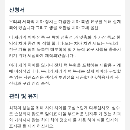
제거 할 수 있는 정형 치과 장치
신청서
유연한 부분 치아
우리의 세라믹 치아 장치는 다양한 치아 복원 요구를 위해 설계
되어 있습니다.그리고 생물 호환성 치아 교체 옵션.
금속부분틀니
이 세라믹 치아 의족 은 특히 정확성 과 맞춤화 가 가장 중요 한
전체 아크릴 틀니
임상 치아 환경 에 적합 합니다.모든 치아 치안 세트는 우리의
전문 기술 팀이 독특한 해부학적 및 기능적 요구 사항을 충족시
치아 정밀 부가 장치
키기 위해 세심하게 제작되었습니다..
여러 개의 치아를 잃거나 전체 턱 복원을 포함하는 재활용 사례
치과 공간 유지관리자
에 이상적입니다. 우리의 세라믹 턱 복제는 실제 치아와 구별할
수 없는 자연스러운 색상과 투명성을 제공합니다.착용자의 자
정형 치아 기능 장치
신감과 구강 건강 증진.
교정용 리테이너
관리 및 유지
교합 부목
최적의 성능을 위해 치아 치아를 조심스럽게 다루십시오. 실수
로 손상되지 않도록 말이죠.매일 부드러운 빗자루 가 있는 치과
입 보호기
와 가려지지 않는 치아 치아 청소제 를 사용 하여 식물 입자와
표지판 을 제거 하십시오.
정형 치아 확장기