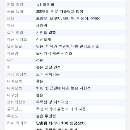
지불 조건
T/T 페이팔
공급 능력
300명의 전문 기술팀과 함께
응용
크라운, 브릿지, 베니어, 인레이, 온레이
재료
세라믹
설치 방법
시멘트 결합
제품 시리즈
전장도재
열전도율
낮음, 더위와 추위에 대한 민감도 감소
제품명
올세라믹 제품 시리즈
무게
경량
힘
높은 골절 인성
색상 안정성
오래 지속되는
내마모성
좋은
내마모성
치핑 및 균열에 대한 높은 저항성
내구성
높은
생체적합성
무독성 및 저자극성
굴곡강도
특정 세라믹 유형에 따라 다름
투명도
높은 투명성
하이 라이트:
,
맞춤형 세라믹 치아 인공장치
,