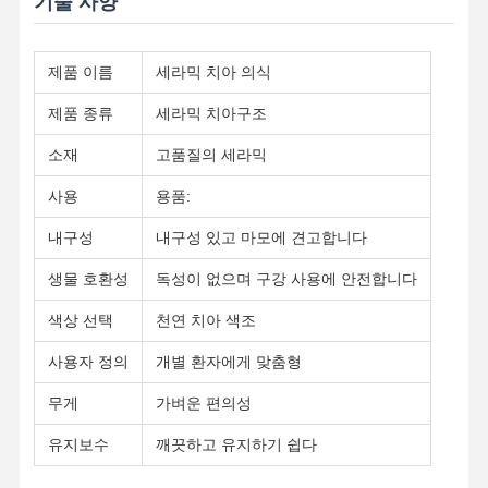
기술 사양
품질 관리
연락처
뉴스
모든 케이스
제품 이름
세라믹 치아 의식
제품 종류
세라믹 치아구조
소재
고품질의 세라믹
지금 챗팅하
사용
용품:
세요
내구성
내구성 있고 마모에 견고합니다
세라믹 틀니
생물 호환성
독성이 없으며 구강 사용에 안전합니다
색상 선택
천연 치아 색조
에맥스 플라니어
사용자 정의
개별 환자에게 맞춤형
치과용 임플란트 바
무게
가벼운 편의성
금속에 합성된 포르셀라인
유지보수
깨끗하고 유지하기 쉽다
지르코니아 브릿지