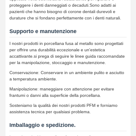
proteggere i denti danneggiati o decaduti.Sono adatti ai
Apparecchi ortodontici rimovibili
pazienti che hanno bisogno di corone dentali durevoli e
durature che si fondano perfettamente con i denti naturali.
protesi parziali flessibili
Supporto e manutenzione
Protesi parziali in metallo
I nostri prodotti in porcellana fusa al metallo sono progettati
Protesi dentali acriliche complete
per offrire una durabilità eccezionale e un'estetica
accattivante.si prega di seguire le linee guida raccomandate
Collegamenti dentari di precisione
per la manipolazione, stoccaggio e manutenzione.
Manutentori dello spazio dentale
Conservazione: Conservare in un ambiente pulito e asciutto
a temperatura ambiente.
Apparecchi ortodontici funzionali
Manipolazione: maneggiare con attenzione per evitare
frantumi o danni alla superficie della porcellana.
Contenzioni ortodontiche
Sosteniamo la qualità dei nostri prodotti PFM e forniamo
Sfresco oclusiale
assistenza tecnica per qualsiasi problema.
Protezione della bocca
Imballaggio e spedizione.
Extensore ortodontico