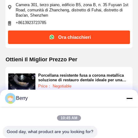
Camera 301, terzo piano, edificio B5, zona B, n. 35 Fuyuan 1st
Road, comunità di Zhancheng, distretto di Fuhai, distretto di
Bao'an, Shenzhen
+8613923723785
Ora chiacchieri
Ottieni Il Miglior Prezzo Per
Porcellana resistente fusa a corona metallica
soluzione di restauro dentale ideale per una
forza duratura e un aspetto naturale
Price： Negotiable
Berry
Continua
10:45 AM
Prodotti Raccomandati
Good day, what product are you looking for?