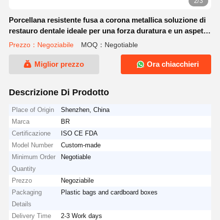
2/3
Porcellana resistente fusa a corona metallica soluzione di
restauro dentale ideale per una forza duratura e un aspetto
naturale
Prezzo：Negoziabile
MOQ：Negotiable
Miglior prezzo
Ora chiacchieri
Descrizione Di Prodotto
Place of Origin
Shenzhen, China
Marca
BR
Certificazione
ISO CE FDA
Model Number
Custom-made
Minimum Order
Negotiable
Quantity
Prezzo
Negoziabile
Packaging
Plastic bags and cardboard boxes
Details
Delivery Time
2-3 Work days