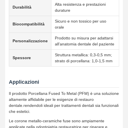
Alta resistenza e prestazioni
Durabilità
durature
Controllo Di
Contattaci
Notizie
Tutti I Casi
Qualità
Sicuro e non tossico per uso
Biocompatibilità
orale
Prodotto su misura per adattarsi
Personalizzazione
all'anatomia dentale del paziente
Ora
Struttura metallica: 0,3-0,5 mm;
Spessore
Chiacchieri
strato di porcellana: 1,0-1,5 mm
Dentiere in ceramica
Applicazioni
Finitura Emax
Il prodotto Porcellana Fused To Metal (PFM) è una soluzione
Impianto dentario Antivari
altamente affidabile per le esigenze di restauro
dentale.rendendoli ideali per trattamenti dentali sia funzionali
Porcellane fuse al metallo
che estetici.
Le corone metallo-ceramiche fuse sono ampiamente
Ponte di zirconia
applicate nella odontoiatria restauratrice per riparare e