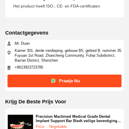
Het product heeft ISO-, CE- en FDA-certificaten.
Contactgegevens
Mr. Duan
Kamer 301, derde verdieping, gebouw B5, gebied B, nummer 35
Fuyuan 1st Road, Zhancheng Community, Fuhai Subdistrict,
Bao'an District, Shenzhen
+8613923723785
Praatje Nu
Krijg De Beste Prijs Voor
Precision Machined Medical Grade Dental
Implant Support Bar Biedt veilige bevestiging
en ondersteuning voor tandheelkundige
Price： Negotiable