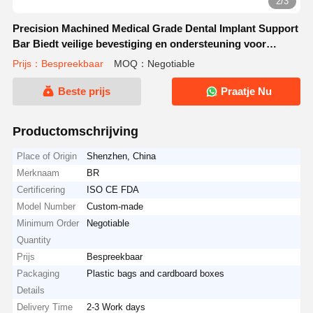
2/3
Precision Machined Medical Grade Dental Implant Support
Bar Biedt veilige bevestiging en ondersteuning voor
tandheelkundige prothesen
Prijs：Bespreekbaar
MOQ：Negotiable
Beste prijs
Praatje Nu
Productomschrijving
Place of Origin
Shenzhen, China
Merknaam
BR
Certificering
ISO CE FDA
Model Number
Custom-made
Minimum Order
Negotiable
Quantity
Prijs
Bespreekbaar
Packaging
Plastic bags and cardboard boxes
Details
Delivery Time
2-3 Work days