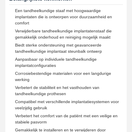
Een tandheelkundige staaf met hoogwaardige
implantaten die is ontworpen voor duurzaamheid en
comfort
Verwijderbare tandheelkundige implantatenstaaf die
gemakkelijk onderhoud en reiniging mogelijk maakt
Biedt sterke ondersteuning met geavanceerde
tandheelkundige implantaat steunbalk ontwerp
Aanpasbaar op individuele tandheelkundige
implantatconfiguraties
Corrosiebestendige materialen voor een langdurige
werking
Verbetert de stabiliteit en het vasthouden van
tandheelkundige prothesen
Compatibel met verschillende implantatiesystemen voor
veelzijdig gebruik
Thuis
Producten
Over Ons
Fabrieksreis
Verbetert het comfort van de patiënt met een veilige en
stabiele pasvorm
Gemakkelijk te installeren en te verwijderen door