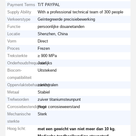
Payment Terms
T/T PAYPAL
Supply Ability
With a professional technical team of 300 people
Verkeerstype
Geïntegreerde precisiebewerking
Functie
persoonlijke douanetanden
Locatie
Shenzhen, China
Vorm
Direct
Proces
Frezen
Treksterkte
≥ 900 MPa
Onderhoudsfrequentie
Jaarlijks
Biocom-
Uitstekend
compatibiliteit
Oppervlaktebehandeling
zandstralen
Metaal
Stabiel
Trefwoorden
zuiver titaniumsteunpunt
Corrosiebestendigheid
Hoge corrosieweerstand
Mechanische
Sterk
sterkte
Hoog licht:
,
met een gewicht van niet meer dan 10 kg
,