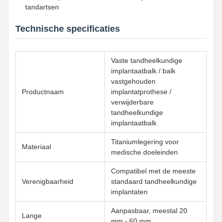
tandartsen
Technische specificaties
Kwaliteitscont
Contacteer
Nieuws
Alle Gevallen
Role
Ons
Vaste tandheelkundige
implantaatbalk / balk
vastgehouden
Productnaam
implantatprothese /
Praatje Nu
verwijderbare
tandheelkundige
Keramische kunstgebitten
implantaatbalk
Titaniumlegering voor
Emax fineer
Materiaal
medische doeleinden
Tandimplant Bar
Compatibel met de meeste
Verenigbaarheid
standaard tandheelkundige
Porselein gesmolten met metaal
implantaten
Zirconiabrug
Aanpasbaar, meestal 20
Lange
mm - 60 mm