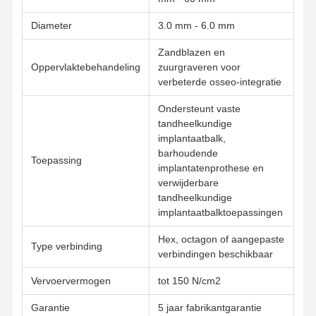
Verwijderbaar orthodontisch apparaat
Diameter
3.0 mm - 6.0 mm
flexibele gedeeltelijke prothesen
Zandblazen en
Metalen gedeeltelijke prothese
Oppervlaktebehandeling
zuurgraveren voor
verbeterde osseo-integratie
Volledige acrylprothesen
Ondersteunt vaste
tandheelkundige
Tandprecisiegehechtheid
implantaatbalk,
barhoudende
Beheerders van tandheelkundige ruimten
Toepassing
implantatenprothese en
verwijderbare
Orthodontische functionele apparaten
tandheelkundige
implantaatbalktoepassingen
Orthodontische houders
Hex, octagon of aangepaste
Occlusieve spalk
Type verbinding
verbindingen beschikbaar
Mondbeschermer
Vervoervermogen
tot 150 N/cm2
Orthodontische expander
Garantie
5 jaar fabrikantgarantie