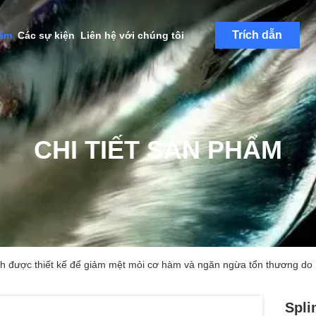
Trích dẫn
hẩm
Các sự kiện
Liên hệ với chúng tôi
CHI TIẾT SẢN PHẨM
hỉnh được thiết kế để giảm mệt mỏi cơ hàm và ngăn ngừa tổn thương do 
Spli