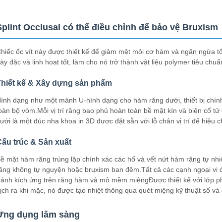
Splint Occlusal có thể điều chỉnh để bảo vệ Bruxism
hiếc ốc vít này được thiết kế để giảm mệt mỏi cơ hàm và ngăn ngừa tổ
ày đặc và linh hoạt tốt, làm cho nó trở thành vật liệu polymer tiêu ch
Thiết kế & Xây dựng sản phẩm
ình dạng như một mảnh U-hình dạng cho hàm răng dưới, thiết bị chính
oàn bộ vòm.Mỗi vị trí răng bao phủ hoàn toàn bề mặt kín và biên cổ
ưới là một đúc nha khoa in 3D được đặt sẵn với lỗ chân vị trí để hiệu 
ấu trúc & Sản xuất
ề mặt hàm răng trùng lặp chính xác các hố và vết nứt hàm răng tự nhi
ăng không tự nguyện hoặc bruxism ban đêm.Tất cả các cạnh ngoại vi
ránh kích ứng trên răng hàm và mô mềm miệngĐược thiết kế với lớp 
ịch ra khi mặc, nó được tạo nhiệt thông qua quét miệng kỹ thuật số và
Ứng dụng lâm sàng