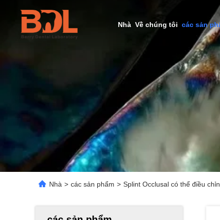
Nhà
Về chúng tôi
các sản p
Nhà
>
các sản phẩm
>
Splint Occlusal có thể điều c
các sản phẩm