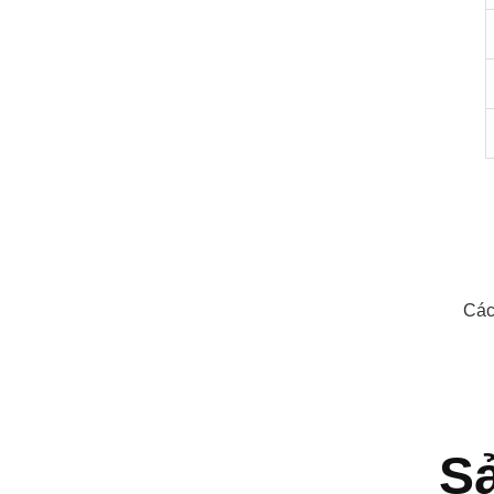
Các
S