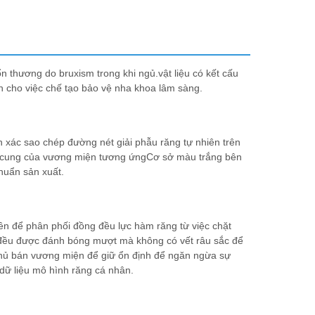
n thương do bruxism trong khi ngủ.vật liệu có kết cấu
uẩn cho việc chế tạo bảo vệ nha khoa lâm sàng.
 xác sao chép đường nét giải phẫu răng tự nhiên trên
 tử cung của vương miện tương ứngCơ sở màu trắng bên
chuẩn sản xuất.
ên để phân phối đồng đều lực hàm răng từ việc chặt
 đều được đánh bóng mượt mà không có vết râu sắc để
phủ bán vương miện để giữ ổn định để ngăn ngừa sự
 dữ liệu mô hình răng cá nhân.