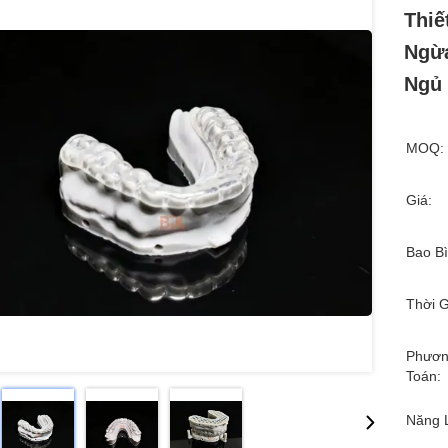
Thiế
Ngừa
Ngủ
MOQ:
Giá:
Bao Bì
Thời G
Phươn
Toán:
Năng 