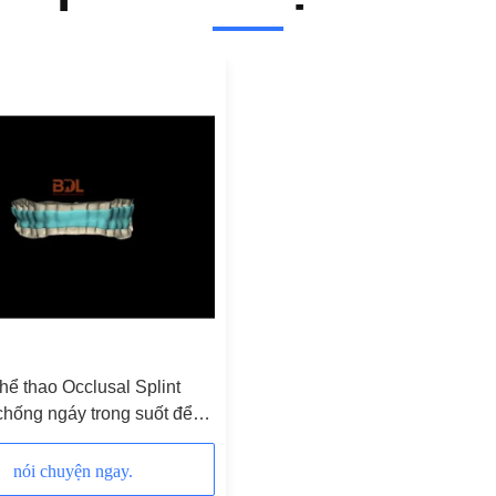
thể thao Occlusal Splint
 chống ngáy trong suốt để
 hàm an toàn
nói chuyện ngay.