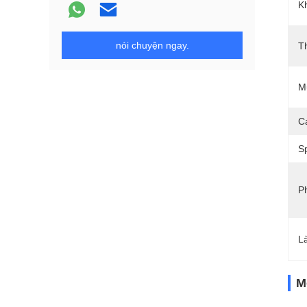
K
nói chuyện ngay.
T
M
C
Sp
P
L
M