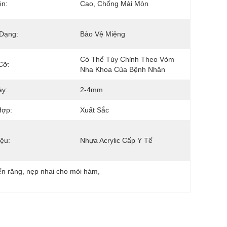
ền:
Cao, Chống Mài Mòn
Dạng:
Bảo Vệ Miệng
Có Thể Tùy Chỉnh Theo Vòm 
Cỡ:
Nha Khoa Của Bệnh Nhân
ày:
2-4mm
Hợp:
Xuất Sắc
iệu:
Nhựa Acrylic Cấp Y Tế
ến răng
, 
nẹp nhai cho mỏi hàm
, 