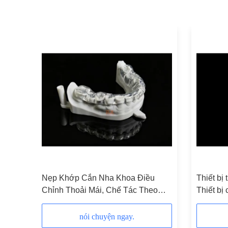
Nẹp Khớp Cắn Nha Khoa Điều
Thiết bị 
Chỉnh Thoải Mái, Chế Tác Theo
Thiết bị
Yêu Cầu, Thiết Kế Để Ngăn Ngừa
sắp xếp
Nghiến Răng và Giảm Căng Cơ
nói chuyện ngay.
Hàm