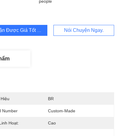
people
ận Được Giá Tốt Nhất
Nói Chuyện Ngay.
Phẩm
 Hiệu
BR
l Number
Custom-Made
Linh Hoạt:
Cao