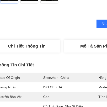
Nh
Chi Tiết Thông Tin
Mô Tả Sản 
hông Tin Chi Tiết
ace Of Origin
Shenzhen, China
Hàng
hứng Nhận
ISO CE FDA
Mode
ức Độ Bảo Vệ:
Cao
Tính 
Có Thể Được Nha Sĩ Điều 