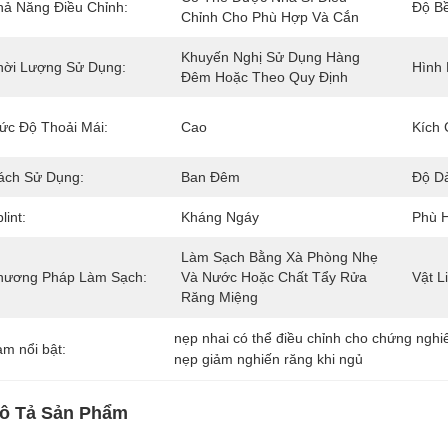
hả Năng Điều Chỉnh:
Độ B
Chỉnh Cho Phù Hợp Và Cắn
Khuyến Nghị Sử Dụng Hàng 
hời Lượng Sử Dụng:
Hình 
Đêm Hoặc Theo Quy Định
ức Độ Thoải Mái:
Cao
Kích 
ách Sử Dụng:
Ban Đêm
Độ D
lint:
Kháng Ngáy
Phù 
Làm Sạch Bằng Xà Phòng Nhẹ 
hương Pháp Làm Sạch:
Và Nước Hoặc Chất Tẩy Rửa 
Vật L
Răng Miệng
nẹp nhai có thể điều chỉnh cho chứng nghi
àm nổi bật:
nẹp giảm nghiến răng khi ngủ
ô Tả Sản Phẩm