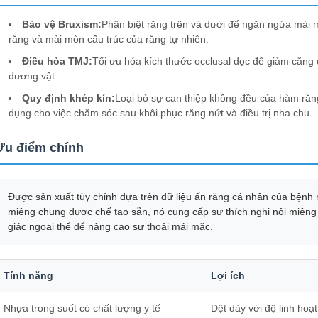
Bảo vệ Bruxism:
Phân biệt răng trên và dưới để ngăn ngừa mài
răng và mài mòn cấu trúc của răng tự nhiên.
Điều hòa TMJ:
Tối ưu hóa kích thước occlusal dọc để giảm căng 
dương vật.
Quy định khép kín:
Loại bỏ sự can thiệp không đều của hàm răn
dụng cho việc chăm sóc sau khôi phục răng nứt và điều trị nha chu.
Ưu điểm chính
Được sản xuất tùy chỉnh dựa trên dữ liệu ấn răng cá nhân của bệnh n
miệng chung được chế tạo sẵn, nó cung cấp sự thích nghi nội miệng
giác ngoại thể để nâng cao sự thoải mái mặc.
Tính năng
Lợi ích
Nhựa trong suốt có chất lượng y tế
Dệt dày với độ linh hoạ