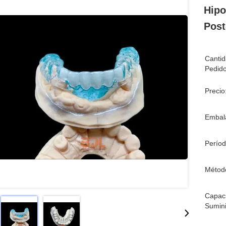
Hipo
Post
Canti
Pedido
Precio
Embala
Períod
Métod
Capac
Sumini