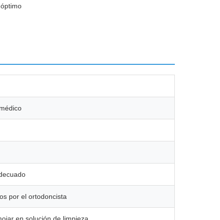
 óptimo
 médico
adecuado
s por el ortodoncista
mojar en solución de limpieza