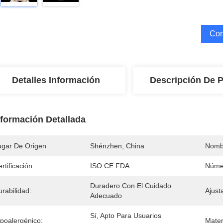
Con
Detalles Información
Descripción De 
nformación Detallada
ugar De Origen
Shénzhen, China
Nomb
rtificación
ISO CE FDA
Núme
Duradero Con El Cuidado 
rabilidad:
Ajusta
Adecuado
Sí, Apto Para Usuarios 
ipoalergénico:
Mater