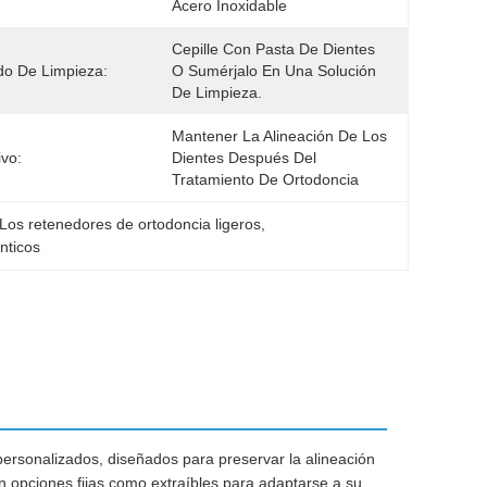
Acero Inoxidable
Cepille Con Pasta De Dientes 
o De Limpieza:
O Sumérjalo En Una Solución 
De Limpieza.
Mantener La Alineación De Los 
ivo:
Dientes Después Del 
Tratamiento De Ortodoncia
Los retenedores de ortodoncia ligeros
, 
nticos
ersonalizados, diseñados para preservar la alineación
n opciones fijas como extraíbles para adaptarse a su