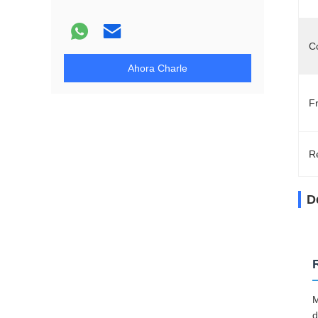
Co
Ahora Charle
F
Re
D
M
d