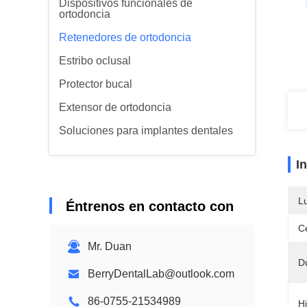
Dispositivos funcionales de
ortodoncia
Retenedores de ortodoncia
Estribo oclusal
Protector bucal
Extensor de ortodoncia
Soluciones para implantes dentales
I
L
Éntrenos en contacto con
Ce
Mr. Duan
Du
BerryDentalLab@outlook.com
86-0755-21534989
H