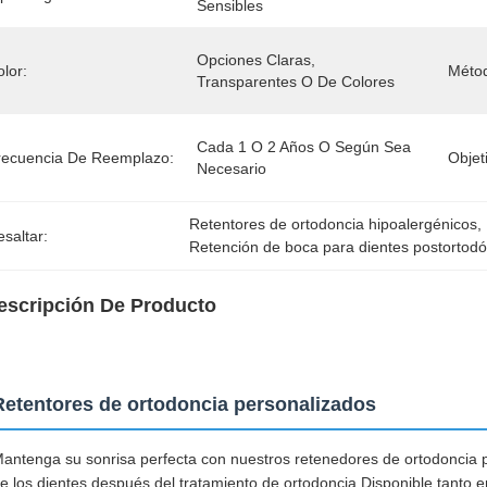
Sensibles
Opciones Claras, 
lor:
Métod
Transparentes O De Colores
Cada 1 O 2 Años O Según Sea 
recuencia De Reemplazo:
Objet
Necesario
Retentores de ortodoncia hipoalergénicos
, 
saltar:
Retención de boca para dientes postortodó
escripción De Producto
Retentores de ortodoncia personalizados
antenga su sonrisa perfecta con nuestros retenedores de ortodoncia p
e los dientes después del tratamiento de ortodoncia.Disponible tanto e