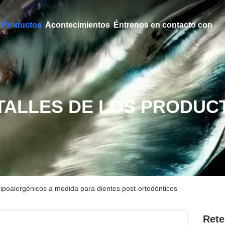
Productos
Acontecimientos
Éntrenos en contacto con
TALLES DE LOS PRODUC
hipoalergénicos a medida para dientes post-ortodónticos
Rete