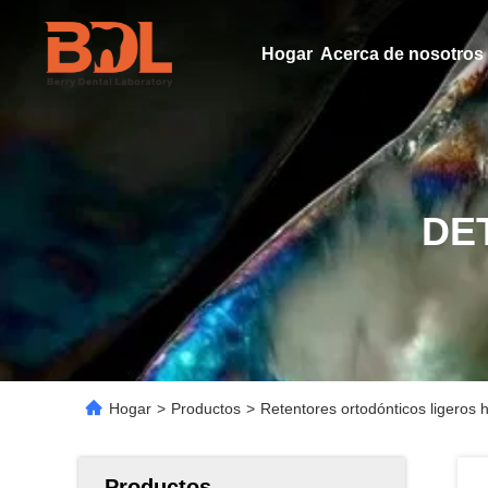
Hogar
Acerca de nosotros
DE
Hogar
>
Productos
>
Retentores ortodónticos ligeros 
Productos