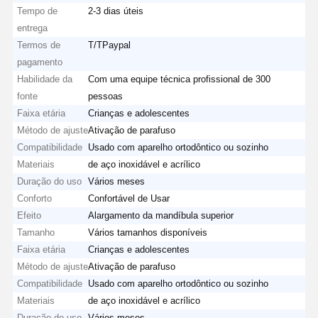
Tempo de
2-3 dias úteis
entrega
Termos de
T/TPaypal
pagamento
Habilidade da
Com uma equipe técnica profissional de 300
fonte
pessoas
Faixa etária
Crianças e adolescentes
Método de ajuste
Ativação de parafuso
Compatibilidade
Usado com aparelho ortodôntico ou sozinho
Materiais
de aço inoxidável e acrílico
Duração do uso
Vários meses
Conforto
Confortável de Usar
Efeito
Alargamento da mandíbula superior
Tamanho
Vários tamanhos disponíveis
Faixa etária
Crianças e adolescentes
Método de ajuste
Ativação de parafuso
Compatibilidade
Usado com aparelho ortodôntico ou sozinho
Materiais
de aço inoxidável e acrílico
Duração do uso
Vários meses