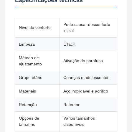
Dispositivo de ortodoncia removível
Prótese parcial flexível
Pode causar desconforto
Nível de conforto
inicial
Próteses Parciais Metálicas
Limpeza
É fácil.
Dentaduras Plenas de Acrílico
Método de
Ativação do parafuso
Acessórios dentais da precisão
ajustamento
Mantenedores de espaços odontológicos
Grupo etário
Crianças e adolescentes
Dispositivos funcionais de ortodoncia
Materiais
Aço inoxidável e acrílico
Retentores Ortodônticos
Retenção
Retentor
Fenda oclusal
Opções de
Vários tamanhos
Proteção bucal
tamanho
disponíveis