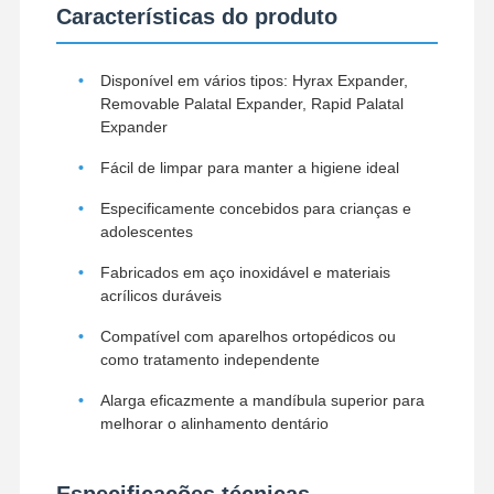
Características do produto
Disponível em vários tipos: Hyrax Expander,
Controle De
Fale
Notícias
Todos Os
Qualidade
Conosco
Casos
Removable Palatal Expander, Rapid Palatal
Expander
Fácil de limpar para manter a higiene ideal
Especificamente concebidos para crianças e
Converse
adolescentes
Agora
Fabricados em aço inoxidável e materiais
acrílicos duráveis
Dentaduras Cerâmicas
Compatível com aparelhos ortopédicos ou
Finê de Emax
como tratamento independente
Barra do implante dental
Alarga eficazmente a mandíbula superior para
melhorar o alinhamento dentário
Porcelana fundida a metal
Especificações técnicas
Ponte de zircônio