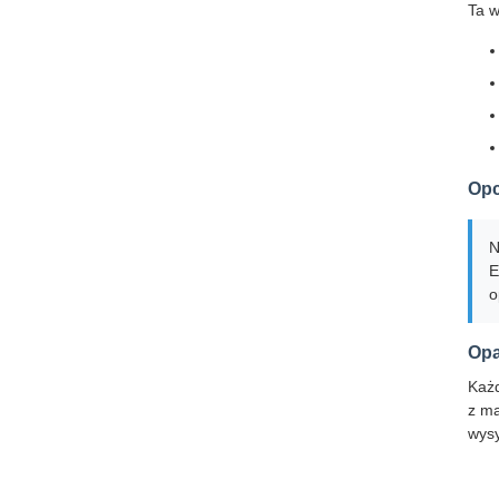
Ta w
Opc
N
E
o
Opa
Każd
z ma
wysy