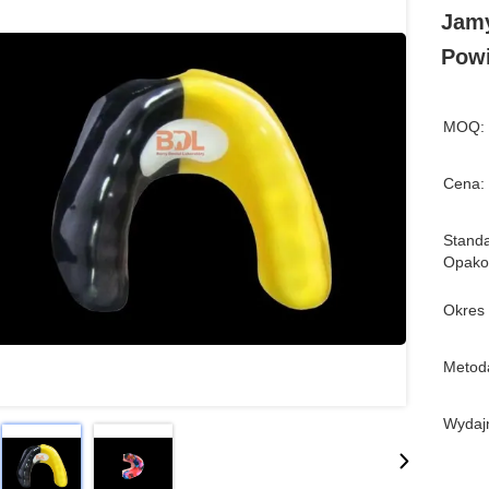
Jamy
Powi
MOQ:
Cena:
Stand
Opako
Okres
Metoda
Wydaj