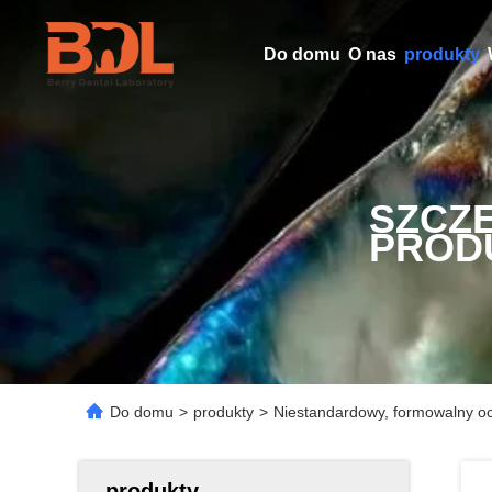
Do domu
O nas
produkty
SZCZ
PROD
Do domu
>
produkty
>
Niestandardowy, formowalny oc
produkty