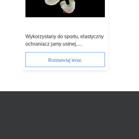
Wykorzystany do sportu, elastyczny
ochraniacz jamy ustnej,
wielokrotnie używany przez
sportowców wymagających ochrony
Rozmawiaj teraz.
jamy ustnej