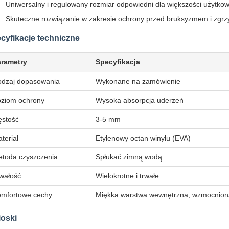
Uniwersalny i regulowany rozmiar odpowiedni dla większości użytko
Skuteczne rozwiązanie w zakresie ochrony przed bruksyzmem i zgr
cyfikacje techniczne
arametry
Specyfikacja
dzaj dopasowania
Wykonane na zamówienie
ziom ochrony
Wysoka absorpcja uderzeń
stość
3-5 mm
teriał
Etylenowy octan winylu (EVA)
toda czyszczenia
Spłukać zimną wodą
wałość
Wielokrotne i trwałe
mfortowe cechy
Miękka warstwa wewnętrzna, wzmocniona
oski