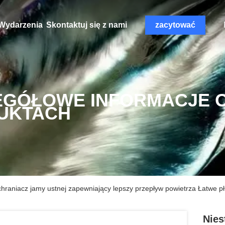
Wydarzenia
Skontaktuj się z nami
zacytować
EGÓŁOWE INFORMACJE 
UKTACH
hraniacz jamy ustnej zapewniający lepszy przepływ powietrza Łatwe p
Nies