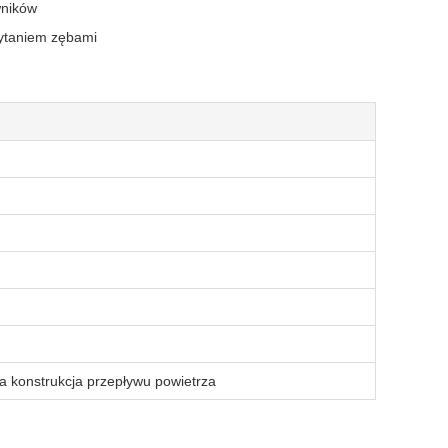
wników
zytaniem zębami
 konstrukcja przepływu powietrza