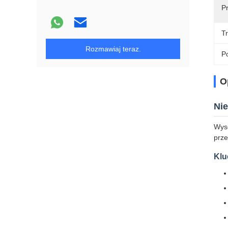
P
T
Rozmawiaj teraz.
Po
O
Ni
Wyso
prze
Klu