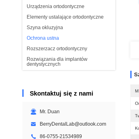
Urządzenia ortodontyczne
Elementy ustalające ortodontyczne
Szyna okluzyjna
Ochrona ustna
Rozszerzacz ortodontyczny
Rozwiązania dla implantów
dentystycznych
S
M
Skontaktuj się z nami
O
Mr. Duan
T
BerryDentalLab@outlook.com
K
86-0755-21534989