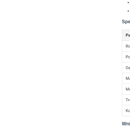
Spe
P
Ro
Po
Gę
Ma
Me
Tr
Ko
Wni