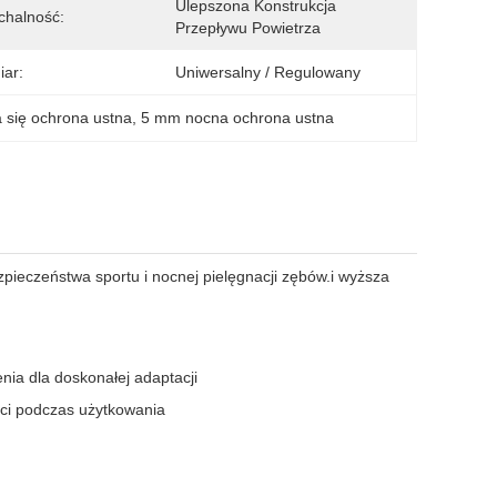
Ulepszona Konstrukcja 
chalność:
Przepływu Powietrza
ar:
Uniwersalny / Regulowany
 się ochrona ustna
, 
5 mm nocna ochrona ustna
pieczeństwa sportu i nocnej pielęgnacji zębów.i wyższa
nia dla doskonałej adaptacji
ści podczas użytkowania