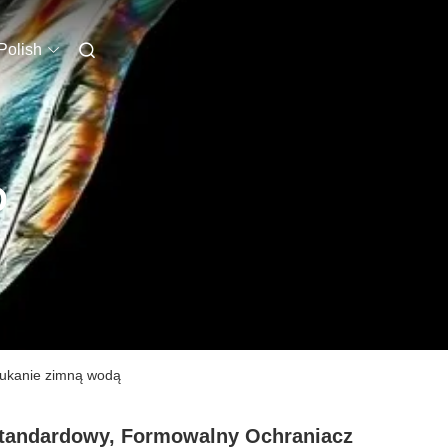
Polish
O
łukanie zimną wodą
tandardowy, Formowalny Ochraniacz