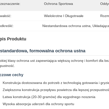
rzeznaczenie:
Ochrona Sportowa
Oddy
rwałość:
Wielokrotne I Długotrwałe
Rozmi
dkreślić:
Niestandardowa ochrona ustna
, 
Układająca
pis Produktu
estandardowa, formowalna ochrona ustna
kiej klasy ochrona ust zapewniająca większą ochronę i komfort dla bez
pustność.
czowe cechy
Konstrukcja dostosowana do potrzeb z technologią gotowania i gryzie
Zwiększona konstrukcja przepływu powietrza dla lepszej przepustno
Łatwa konstrukcja (20-30 gramów) dla wygodnego noszenia
Wysoka absorpcja uderzeń dla ochrony sportu