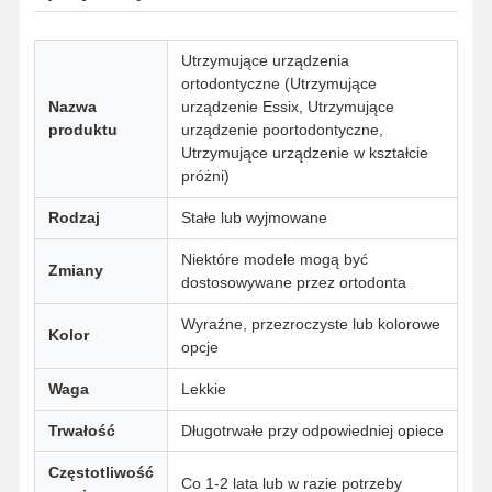
Utrzymujące urządzenia
Kontrola
Skontaktuj
Aktualności
Wszystkie
ortodontyczne (Utrzymujące
Jakości
Się Z Nami
Przypadki
Nazwa
urządzenie Essix, Utrzymujące
produktu
urządzenie poortodontyczne,
Utrzymujące urządzenie w kształcie
próżni)
Rodzaj
Stałe lub wyjmowane
Rozmawiaj
Teraz.
Niektóre modele mogą być
Zmiany
dostosowywane przez ortodonta
Protezy ceramiczne
Wyraźne, przezroczyste lub kolorowe
Kolor
opcje
Fornir Emax
Waga
Lekkie
sztylet implantu dentystycznego
Trwałość
Długotrwałe przy odpowiedniej opiece
Porcelana stopiona metalu
Częstotliwość
Co 1-2 lata lub w razie potrzeby
Most cyrkonowy