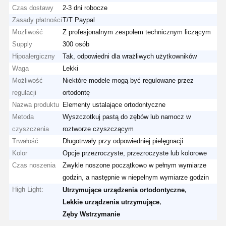
Czas dostawy
2-3 dni robocze
Zasady płatności
T/T Paypal
Możliwość
Z profesjonalnym zespołem technicznym liczącym
Supply
300 osób
Hipoalergiczny
Tak, odpowiedni dla wrażliwych użytkowników
Waga
Lekki
Możliwość
Niektóre modele mogą być regulowane przez
regulacji
ortodontę
Nazwa produktu
Elementy ustalające ortodontyczne
Metoda
Wyszczotkuj pastą do zębów lub namocz w
czyszczenia
roztworze czyszczącym
Trwałość
Długotrwały przy odpowiedniej pielęgnacji
Kolor
Opcje przezroczyste, przezroczyste lub kolorowe
Czas noszenia
Zwykle noszone początkowo w pełnym wymiarze
godzin, a następnie w niepełnym wymiarze godzin
High Light:
,
Utrzymujące urządzenia ortodontyczne
,
Lekkie urządzenia utrzymujące
Zęby Wstrzymanie