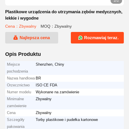
2/2
Plastikowe urządzenia do utrzymania zębów medycznych,
lekkie i wygodne
Cena：Zbywalny
MOQ：Zbywalny
Najlepsza cena
Rozmawiaj teraz.
Opis Produktu
Miejsce
Shenzhen, Chiny
pochodzenia
Nazwa handlowa
BR
Orzecznictwo
ISO CE FDA
Numer modelu
Wykonane na zamówienie
Minimalne
Zbywalny
zamówienie
Cena
Zbywalny
Szczegóły
Torby plastikowe i pudełka kartonowe
pakowania