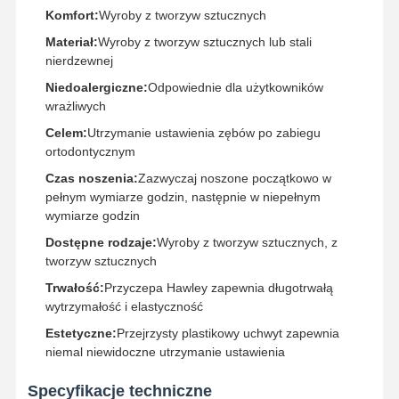
Komfort:
Wyroby z tworzyw sztucznych
Materiał:
Wyroby z tworzyw sztucznych lub stali
nierdzewnej
Niedoalergiczne:
Odpowiednie dla użytkowników
wrażliwych
Celem:
Utrzymanie ustawienia zębów po zabiegu
ortodontycznym
Czas noszenia:
Zazwyczaj noszone początkowo w
pełnym wymiarze godzin, następnie w niepełnym
wymiarze godzin
Dostępne rodzaje:
Wyroby z tworzyw sztucznych, z
tworzyw sztucznych
Trwałość:
Przyczepa Hawley zapewnia długotrwałą
wytrzymałość i elastyczność
Estetyczne:
Przejrzysty plastikowy uchwyt zapewnia
Dom
Produkty
O Nas
Wycieczka
niemal niewidoczne utrzymanie ustawienia
Po Fabryce
Specyfikacje techniczne