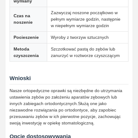
wymiany
Zdejmowalne urządzenie ortodontyczne
Zazwyczaj noszone początkowo w
Czas na
pełnym wymiarze godzin, następnie
noszenie
elastyczne protezy częściowe
w niepełnym wymiarze godzin
Pocieszenie
Wyroby z tworzyw sztucznych
Metalowe protezy częściowe
Metoda
Szczotkować pastą do zębów lub
Pełne protezy akrylowe
czyszczenia
zanurzyć w roztworze czyszczącym
Precyzyjne urządzenia dentystyczne
Opiekunowie przestrzeni dentystycznej
Wnioski
Urządzenia ortodontyczne
Nasze ortopedyczne oprawki są niezbędne do utrzymania
ustawienia zębów po założeniu aparatów zębowych lub
Elementy ustalające ortodontyczne
innych zabiegach ortodontycznych.Służą one jako
niezawodne rozwiązania po ortodontyce, aby zapobiec
Szyna okluzyjna
przesuwaniu zębów w ich pierwotne pozycje, zachowując
swoją inwestycję w opiekę stomatologiczną.
Ochrona ustna
Opcje dostosowywania