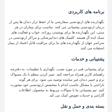
دندان مصنوعی انعطاف پذیر
برنامه های کاربردی
پروتزهای جزئی فلزی
نگهدارنده های ارتودنسی سفارشی ما از حفظ تراز دندان ها پس از
درمان ارتودنسی پشتیبانی می کنند. مناسب برای بیماران در هر
پروتز فول اکریلیک
سنی، این نگهدارنده ها برای پوشیدن روزانه، خواب و فعالیت های
سبک ایده آل هستند. کلینیک های دندانپزشکی و مراکز ارتودنسی در
لوازم دندانی دقیق
سراسر جهان از نگهدارنده های ما برای مراقبت قابل اعتماد از بیمار
استفاده می کنند.
نگهدارنده فضای دندانپزشکی
پشتیبانی و خدمات
دستگاه های کاربردی ارتودنسی
برای پشتیبانی فنی در مورد نصب، نگهداری یا تنظیمات، به دفترچه
نگهدارنده های ارتودنسی
راهنمای کاربر همراه مراجعه کنید. تمیز کردن منظم با یک مسواک
نرم و خمیر دندان غیر ساینده توصیه می شود. برای هر گونه
آتل اکلوزال
ناراحتی یا مشکل تناسب اندام با متخصص ارتودنسی خود مشورت
کنید. تیم پشتیبانی ما با سوالات مربوط به محصول، اطلاعات
محافظ دهان
گارانتی و خدمات تعویض کمک می کند.
دستگاه ارتودنسی
بسته بندی و حمل و نقل