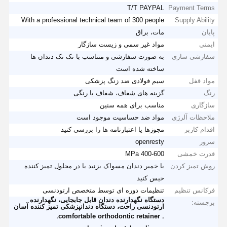
T/T PAYPAL
Payment Terms
With a professional technical team of 300 people
Supply Ability
پایان
مات، براق
ایمنی
مواد غیر سمی و زیست سازگار
سفارشی سازی
به صورت سفارشی و متناسب با تک تک دندان ها
ساخته شده است
مواد قفل
سیم فولادی ضد زنگ پزشکی
رنگ
گزینه های شفاف، شفاف یا رنگی
سازگاری
مناسب برای همه سنین
ملاحظات آلرژی
مواد ضد حساسیت موجود است
اقدام کاربر
مجوزها یا اعتبارنامه ها را بررسی کنید
سرور
openresty
قدرت خمشی
400-600 MPa
روش تمیز کردن
با خمیر دندان مسواک بزنید یا در محلول تمیز کننده
خیس کنید
فرکانس تنظیم
تنظیمات دوره ای توسط متخصص ارتودنسی
دستگاه نگهدارنده دندان قابل جابجایی، نگهدارنده
برجسته:
ارتودنسی راحت، دستگاه دندانپزشکی تمیز کننده آسان
,
,
comfortable orthodontic retainer