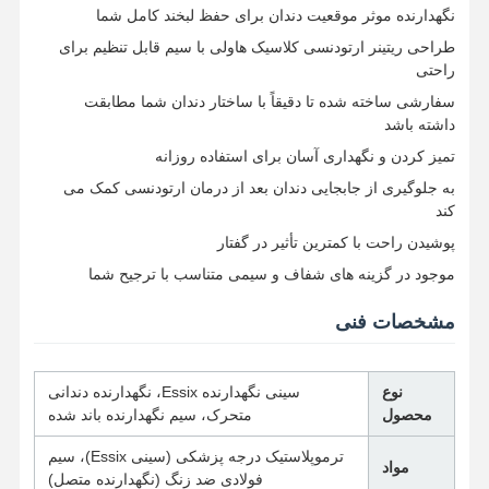
نگهدارنده موثر موقعیت دندان برای حفظ لبخند کامل شما
طراحی ریتینر ارتودنسی کلاسیک هاولی با سیم قابل تنظیم برای
راحتی
سفارشی ساخته شده تا دقیقاً با ساختار دندان شما مطابقت
داشته باشد
تمیز کردن و نگهداری آسان برای استفاده روزانه
به جلوگیری از جابجایی دندان بعد از درمان ارتودنسی کمک می
کند
پوشیدن راحت با کمترین تأثیر در گفتار
موجود در گزینه های شفاف و سیمی متناسب با ترجیح شما
مشخصات فنی
نوع
سینی نگهدارنده Essix، نگهدارنده دندانی
محصول
متحرک، سیم نگهدارنده باند شده
خانه
محصولات
دربارهی ما
کارخانه تور
ترموپلاستیک درجه پزشکی (سینی Essix)، سیم
مواد
فولادی ضد زنگ (نگهدارنده متصل)