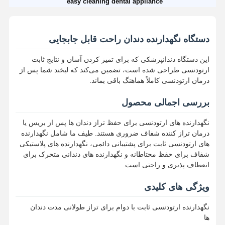
easy cleaning dental appliance
دستگاه نگهدارنده دندان راحت قابل جابجایی
این دستگاه دندانپزشکی که برای تمیز کردن آسان و نتایج ثابت
ارتودنسی طراحی شده است، تضمین می‌کند که لبخند شما پس از
درمان ارتودنسی کاملاً هماهنگ باقی بماند.
بررسی اجمالی محصول
نگهدارنده های ارتودنسی برای حفظ تراز دندان ها پس از بریس یا
درمان تراز کننده شفاف ضروری هستند. طیف ما شامل نگهدارنده
های ارتودنسی ثابت برای پشتیبانی دائمی، نگهدارنده های پلاستیکی
شفاف برای حفظ محتاطانه و نگهدارنده های دندانی متحرک برای
انعطاف پذیری و راحتی است.
ویژگی های کلیدی
نگهدارنده ارتودنسی ثابت با دوام برای تراز طولانی مدت دندان
ها