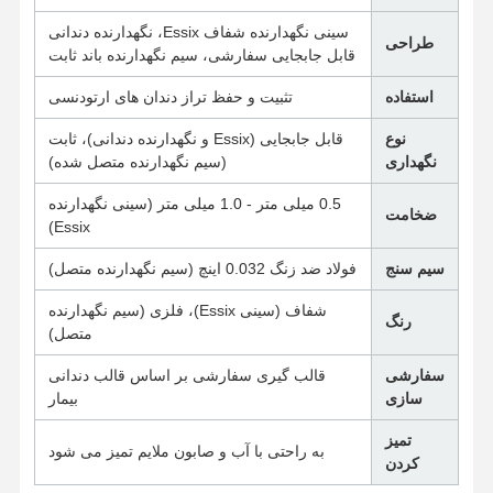
سینی نگهدارنده شفاف Essix، نگهدارنده دندانی
طراحی
قابل جابجایی سفارشی، سیم نگهدارنده باند ثابت
کنترل کیفیت
تماس با ما
اخبار
همه موارد
استفاده
تثبیت و حفظ تراز دندان های ارتودنسی
نوع
قابل جابجایی (Essix و نگهدارنده دندانی)، ثابت
نگهداری
(سیم نگهدارنده متصل شده)
حالا حرف بزن
0.5 میلی متر - 1.0 میلی متر (سینی نگهدارنده
ضخامت
Essix)
دندان مصنوعی سرامیکی
سیم سنج
فولاد ضد زنگ 0.032 اینچ (سیم نگهدارنده متصل)
روکش ایمکس
شفاف (سینی Essix)، فلزی (سیم نگهدارنده
رنگ
متصل)
نوار ایمپلنت دندان
سفارشی
قالب گیری سفارشی بر اساس قالب دندانی
فرنگی که به فلز ذوب شده است
سازی
بیمار
پل زیرکونیا
تمیز
به راحتی با آب و صابون ملایم تمیز می شود
کردن
دستگاه ارتودنسی قابل برداشتن