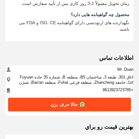
زمان تحویل معمولاً 2-3 روز کاری پس از تأیید سفارش است.
محصول چه گواهینامه هایی دارد؟
نگهدارنده های ارتودنسی دارای گواهینامه ISO، CE و FDA می
باشند.
اطلاعات تماس
Mr. Duan
اتاق 301، طبقه 3، ساختمان B5، منطقه B، شماره 35 جاده Fuyuan
1st، جامعه Zhancheng، منطقه فرعی Fuhai، منطقه Bao'an، شنژن
+8613923723785
حالا حرف بزن
بهترين قيمت رو براي