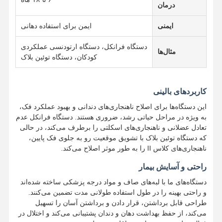
درمان
دندان مصنوعی انعطاف پذیر
ایمنی
ایمن برای استفاده دهانی
پروتزهای جزئی فلزی
دستگاه فرانکل، دستگاه ارتودنسی عملکردی
مثال‌ها
کودکان، دستگاه توئین بلاک
پروتز فول اکریلیک
لوازم دندانی دقیق
کاربردهای بالینی
نگهدارنده فضای دندانپزشکی
این دستگاه‌ها برای اصلاح ناهنجاری‌های دندانی و بهبود عملکرد فک،
به ویژه در مراحل حیاتی رشد، ضروری هستند. دستگاه فرانکل عدم
دستگاه های کاربردی ارتودنسی
تعادل عضلانی و ناهنجاری‌های اسکلتی را برطرف می‌کند، در حالی
که دستگاه توئین بلاک با تشویق موقعیت رو به جلوی فک پایین،
نگهدارنده های ارتودنسی
ناهنجاری‌های کلاس II را به طور موثر اصلاح می‌کند.
آتل اکلوزال
راحتی و آسایش بیمار
دستگاه‌های ما با لبه‌های صاف و مواد درجه پزشکی ساخته شده‌اند
محافظ دهان
و راحتی بهینه را در طول استفاده طولانی مدت تضمین می‌کنند.
طراحی قابل برداشتن، قرار دادن و برداشتن آسان را تسهیل
دستگاه ارتودنسی
می‌کند، از حفظ بهداشت دهان و دندان پشتیبانی می‌کند و اختلال در