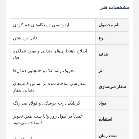
مشخصات فنی
کنترل کیفیت
تماس با ما
اخبار
همه موارد
نام محصول
ارتودنسی دستگاه‌های عملکردی
نوع
قابل برداشتن
اصلاح ناهنجاری‌های دندانی و بهبود عملکرد
هدف
حالا حرف بزن
فک
اثر
تحریک رشد فک و جابجایی دندان‌ها
دندان مصنوعی سرامیکی
سفارشی ساخته شده بر اساس قالب‌های
روکش ایمکس
سفارشی‌سازی
دندانی بیمار
نوار ایمپلنت دندان
مواد
اکریلیک درجه پزشکی و فولاد ضد زنگ
فرنگی که به فلز ذوب شده است
عمدتاً در طول روز و/یا شب طبق تجویز
استفاده
استفاده می‌شود
پل زیرکونیا
مدت زمان
دستگاه ارتودنسی قابل برداشتن
۶ تا ۱۸ ماه