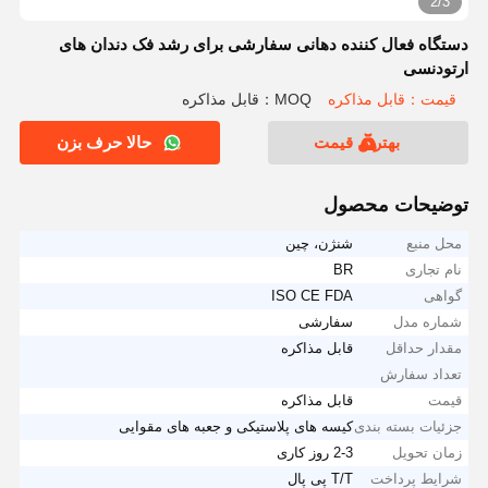
2/3
دستگاه فعال کننده دهانی سفارشی برای رشد فک دندان های
ارتودنسی
قیمت：قابل مذاکره
MOQ：قابل مذاکره
بهترین قیمت
حالا حرف بزن
توضیحات محصول
محل منبع
شنژن، چین
نام تجاری
BR
گواهی
ISO CE FDA
شماره مدل
سفارشی
مقدار حداقل
قابل مذاکره
تعداد سفارش
قیمت
قابل مذاکره
جزئیات بسته بندی
کیسه های پلاستیکی و جعبه های مقوایی
زمان تحویل
2-3 روز کاری
شرایط پرداخت
T/T پی پال