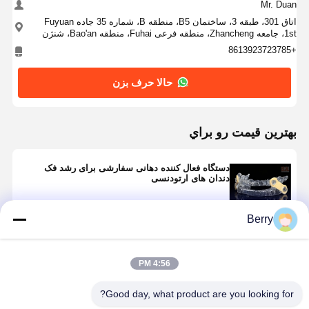
Mr. Duan
اتاق 301، طبقه 3، ساختمان B5، منطقه B، شماره 35 جاده Fuyuan
1st، جامعه Zhancheng، منطقه فرعی Fuhai، منطقه Bao'an، شنژن
+8613923723785
حالا حرف بزن
بهترين قيمت رو براي
دستگاه فعال کننده دهانی سفارشی برای رشد فک
دندان های ارتودنسی
Berry
ادامه هید
4:56 PM
محصولات توصیه شده
Good day, what product are you looking for?