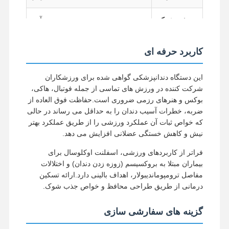
جذب شوک
آره
کنترل کیفیت
تماس با ما
اخبار
همه موارد
طراحی قابل
آره
کاربرد حرفه ای
برداشتن
این دستگاه دندانپزشکی گواهی شده برای ورزشکاران
وظایف
پیشگیری از خسته شدن دندان، تراز
شرکت کننده در ورزش های تماسی از جمله فوتبال، هاکی،
حالا حرف بزن
اصلی
فک، حفاظت از TMJ
بوکس و هنرهای رزمی ضروری است.حفاظت فوق العاده از
ضربه، خطرات آسیب دندان را به حداقل می رساند در حالی
دندان مصنوعی سرامیکی
که خواص ثبات آن عملکرد ورزشی را از طریق عملکرد بهتر
نیش و کاهش خستگی عضلانی افزایش می دهد.
روکش ایمکس
فراتر از کاربردهای ورزشی، اسفلنت اوکلوسال برای
نوار ایمپلنت دندان
بیماران مبتلا به بروکسیسم (زوزه زدن دندان) و اختلالات
مفاصل ترومپوماندیبولار، اهداف بالینی دارد.ارائه تسکین
فرنگی که به فلز ذوب شده است
درمانی از طریق طراحی محافظ و خواص جذب شوک.
پل زیرکونیا
گزینه های سفارشی سازی
دستگاه ارتودنسی قابل برداشتن