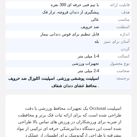
قابلیت ارائه
با تیم فنی حرفه ای 300 نفره
هدف
پیشگیری از دندان قروچه، تراز فک
مناسب
عالی
اسفلنت
ضد خروپف
اندازه
قابل تنظیم برای قوس دندانی بیمار
آسان برای تمیز
بله
کردن
کسالت
1-4 میلی متر
نوع محصول
تجهیزات ورزشی
ضخامت
2-4 میلی متر
برجسته:
,
اسپلینت پوششی ورزشی
اسپلینت اکلوزال ضد خروپف
,
محافظ غشای دندان شفاف
اسپلینت Occlusal یک تجهیزات محافظ ورزشی با دقت
طراحی شده است که برای ارائه ثبات فک برتر و محافظت
از ضربه برای ورزشکاران در ورزش های تماس بالا طراحی
شده است.این دستگاه دندانپزشکی حرفه ای ترکیبی از مواد
پیشرفته با طراحی ارگونومیک برای اطمینان از عملکرد