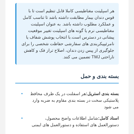
دندان مصنوعی انعطاف پذیر
هر اسپلینت مغناطیسی کاملا قابل تنظیم است تا با
قوس دندان بیمار مطابقت داشته باشد تا تناسب کامل
پروتزهای جزئی فلزی
و عملکرد مطلوب داشته باشد. به عنوان اسپلینت
مغناطیسی نرم یا گونه های اسپلینت تغییر موقعیت
پروتز فول اکریلیک
پیشانی در دسترس است.با انتخاب پوشش شفاف یا
نامرئیپیکربندی های سفارشی حفاظت شخصی را برای
لوازم دندانی دقیق
جلوگیری از پیس زدن دندان، اصلاح تراز فک و کاهش
ناراحتی TMJ تضمین می کنند.
نگهدارنده فضای دندانپزشکی
دستگاه های کاربردی ارتودنسی
بسته بندی و حمل
نگهدارنده های ارتودنسی
بسته بندی استریل:
هر اسفلنت در یک ظرف محافظ
آتل اکلوزال
پلاستیکی سخت در بسته بندی مقاوم به ضربه وارد
می شود
محافظ دهان
اسناد کامل:
شامل اطلاعات واضح محصول،
دستگاه ارتودنسی
دستورالعمل های استفاده و دستورالعمل های ایمنی