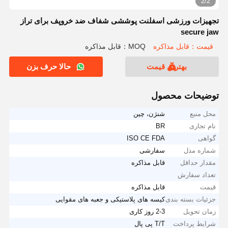
2/2
تجهیزات ورزشی اسفلنت پوششی شفاف ضد خروپف برای تراز
secure jaw
قیمت：قابل مذاکره
MOQ：قابل مذاکره
بهترین قیمت
حالا حرف بزن
توضیحات محصول
محل منبع
شنژن، چین
نام تجاری
BR
گواهی
ISO CE FDA
شماره مدل
سفارشی
مقدار حداقل
قابل مذاکره
تعداد سفارش
قیمت
قابل مذاکره
جزئیات بسته بندی
کیسه های پلاستیکی و جعبه های مقوایی
زمان تحویل
2-3 روز کاری
شرایط پرداخت
T/T پی پال