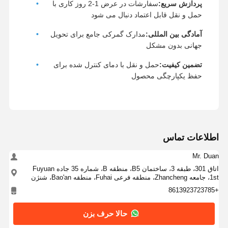
راه حل های ایمپلنت دندان
پردازش سریع:
سفارشات در عرض 1-2 روز کاری با
حمل و نقل قابل اعتماد دنبال می شود
آمادگی بین المللی:
مدارک گمرکی جامع برای تحویل
جهانی بدون مشکل
تضمین کیفیت:
حمل و نقل با دمای کنترل شده برای
حفظ یکپارچگی محصول
اطلاعات تماس
Mr. Duan
اتاق 301، طبقه 3، ساختمان B5، منطقه B، شماره 35 جاده Fuyuan
1st، جامعه Zhancheng، منطقه فرعی Fuhai، منطقه Bao'an، شنژن
+8613923723785
حالا حرف بزن