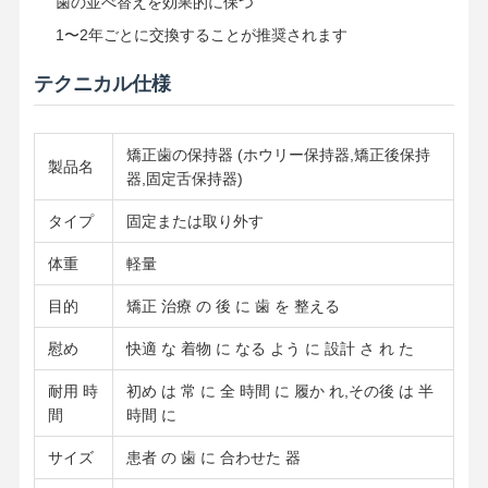
歯の並べ替えを効果的に保つ
1〜2年ごとに交換することが推奨されます
テクニカル仕様
矯正歯の保持器 (ホウリー保持器,矯正後保持
製品名
器,固定舌保持器)
タイプ
固定または取り外す
体重
軽量
目的
矯正 治療 の 後 に 歯 を 整える
慰め
快適 な 着物 に なる よう に 設計 さ れ た
耐用 時
初め は 常 に 全 時間 に 履か れ,その後 は 半
間
時間 に
ホーム
製品
企業情報
会社案内
サイズ
患者 の 歯 に 合わせた 器