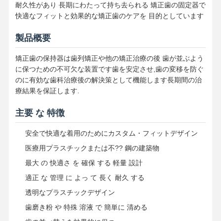
耐久性があり 長期にわたって持ち去られる 矯正歯の固定器で
快適なフィットと効果的な矯正歯のケアを 目的としています
製品概要
矯正歯の保持器は歯列矯正や他の矯正治療の後 歯が並ぶよう
に保つための不可欠な装置です歯を安定させ,歯の変移を防ぐ
のに有効な歯科治療後の解決策として機能します長期間の治
療結果を保証します.
主要 な 特徴
安全で快適な着用のためにカスタム・フィットデザイン
医療用プラスチックまたは不?? 鋼の建築物
最大 の 快適さ を 確保 する 軽量 設計
適正 な 管理 に よっ て 長く 耐久 する
透明なプラスチックデザイン
歯磨き粉 や 特殊 溶液 で 簡単に 清める