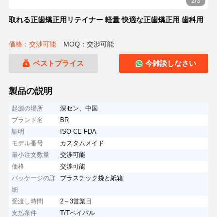
2/3
取れる正歯矯正用リテイナー 軽量 快適な正歯矯正用 歯科用
価格：交渉可能
MOQ：交渉可能
ベストプライス
今雑談しなさい
製品の説明
起源の場所
深セン、中国
ブランド名
BR
証明
ISO CE FDA
モデル番号
カスタムメイド
最小注文数量
交渉可能
価格
交渉可能
パッケージの詳
プラスチック袋と紙箱
細
受渡し時間
2～3営業日
支払条件
T/Tペイパル