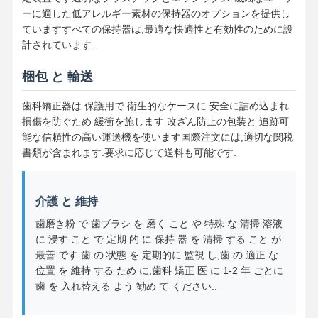
取れる 矯正 器具
ーに適した低アレルギー素材の保持器のオプションを提供し
ていますすべての保持器は,最適な快適性と有効性のために設
柔軟な部分歯入れ
計されています.
金属部分入れ歯
梱包 と 輸送
完全 アクリル 歯入れ
歯科矯正器は 保護用で 衛生的なケースに 安全に詰め込まれ
損傷を防ぐため 緩衝を施します 改ざん防止の包装と 追跡可
歯科精密付属品
能な信頼性の高い運送機を使います国際注文には,適切な関税
書類が含まれます.要求に応じて送料も可能です.
歯科スペースメンテナー
矯正歯科機能器具
介護 と 維持
歯列矯正用リテーナー
歯磨き粉 で 歯ブラシ を 磨く こと や 特殊 な 清掃 溶液
に 浸す こと で 定期 的 に 保持 器 を 清掃 する こと が
オクラスススプリント
最善 です.歯 の 状態 を 定期的に 監視 し,歯 の 適正 な
位置 を 維持 する ため に,歯科 矯正 医 に 1-2 年 ごとに
口腔保護具
歯 を 入れ替える よう 勧め て ください..
矯正歯の拡張器