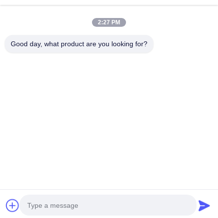
続行
2:27 PM
推薦されたプロダクト
Good day, what product are you looking for?
簡単に清掃し,
矯正後治療の
矯正歯後歯の
柔軟で快適
一貫した正歯
ために正確な
安定化のため
歯科矯正保
保持結果のた
フィットと強
に透明なアク
器 歯の正確
めに設計され
化された保持
リルベースと
位置付けと
た取り外せる
能力を提供す
ステンレス鋼
正治療の結
ベストプライス
ベストプライス
ベストプライス
ベストプラ
快適な歯の保
るカスタマイ
のクラッシュ
のために設
持装置
ズ可能な歯の
を持つ矯正歯
された
保持装置
保持器
Desktop Site
ホーム
企業情報
お問い合わせ
地図
プライバシーポリシー規約
品質
セラミック入れ歯
中国工場.Copyright © 2026 Shenzhen Berry
Dental Equipment Co., Ltd. All Rights Reserved.