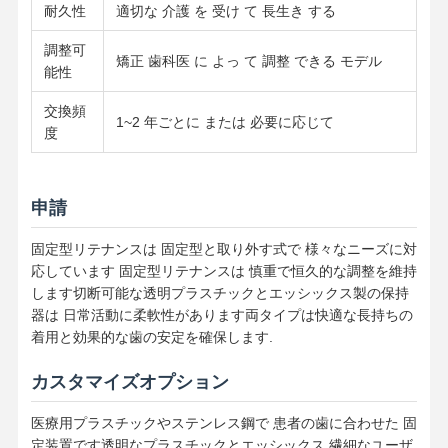
耐久性
適切な 介護 を 受け て 長生き する
調整可
品質管理
お問い合わせ
ニュース
すべての場合
矯正 歯科医 に よっ て 調整 できる モデル
能性
交換頻
1~2 年ごとに または 必要に応じて
度
今雑談しなさ
い
申請
固定型リテナンスは 固定型と取り外す式で 様々なニーズに対
セラミック入れ歯
応しています 固定型リテナンスは 慎重で恒久的な調整を維持
します切断可能な透明プラスチックとエッシックス製の保持
エマックス・ファニヤ
器は 日常活動に柔軟性があります両タイプは快適な長持ちの
着用と効果的な歯の安定を確保します.
歯科インプラント棒
金属に溶かしたポルセラン
カスタマイズオプション
ジルコニア橋
医療用プラスチックやステンレス鋼で 患者の歯に合わせた 固
定装置です透明なプラスチックとエッシックス 繊細なユーザ