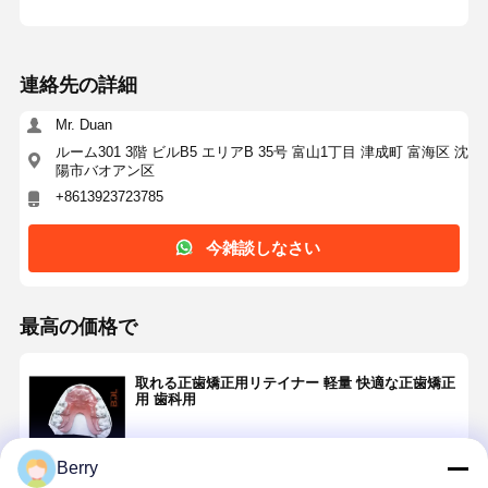
歯科 インプラント ソリューション
連絡先の詳細
Mr. Duan
ルーム301 3階 ビルB5 エリアB 35号 富山1丁目 津成町 富海区 沈
陽市バオアン区
+8613923723785
今雑談しなさい
最高の価格で
取れる正歯矯正用リテイナー 軽量 快適な正歯矯正
用 歯科用
Berry