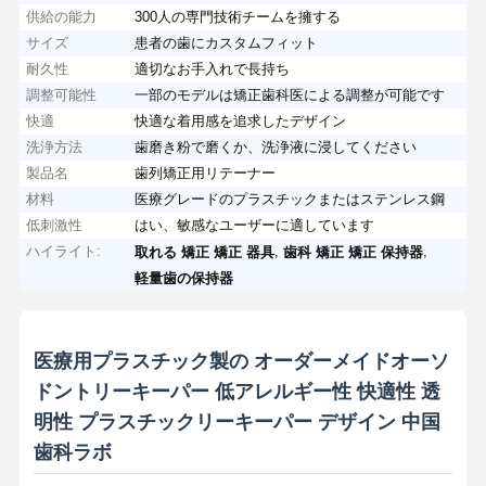
供給の能力
300人の専門技術チームを擁する
サイズ
患者の歯にカスタムフィット
耐久性
適切なお手入れで長持ち
調整可能性
一部のモデルは矯正歯科医による調整が可能です
快適
快適な着用感を追求したデザイン
洗浄方法
歯磨き粉で磨くか、洗浄液に浸してください
製品名
歯列矯正用リテーナー
材料
医療グレードのプラスチックまたはステンレス鋼
低刺激性
はい、敏感なユーザーに適しています
ハイライト:
,
,
取れる 矯正 矯正 器具
歯科 矯正 矯正 保持器
軽量歯の保持器
医療用プラスチック製の オーダーメイドオーソ
ドントリーキーパー 低アレルギー性 快適性 透
明性 プラスチックリーキーパー デザイン 中国
歯科ラボ