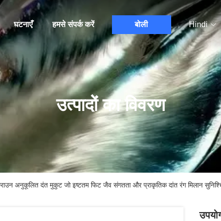
घटनाएँ
हमसे संपर्क करें
बोली
Hindi
उत्पादों का विवरण
टल क्राउन अनुकूलित दंत मुकुट जो इष्टतम फिट जैव संगतता और प्राकृतिक दांत रंग मिलान सुनिश्
उपयोगक