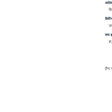
आदेश 
डि
शिपिं
उत
क्या 
हा
टैग: