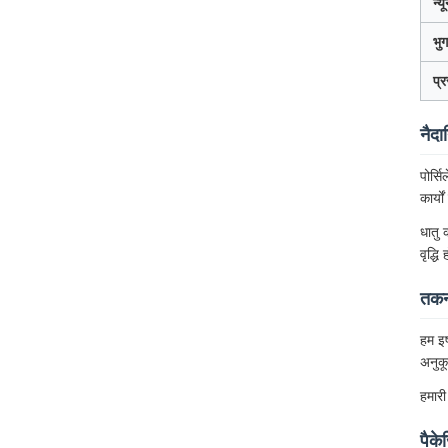
न्
भुग
प्
नैदा
पोर्स
कार्य
धातु 
वृद्धि
तकनी
हम इष
अनुकू
हमारी
पैके