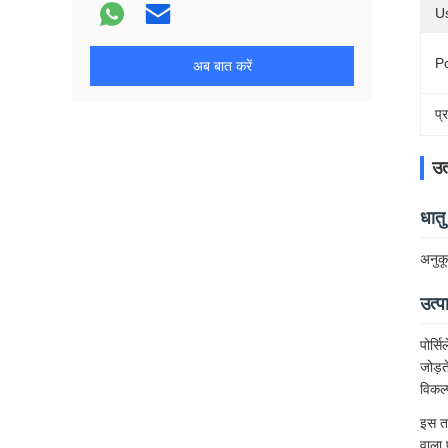
U
Po
अब बात करें
प्
उत
धातु
अनुकू
उत्
पोर्स
जोड़त
विकल्
इस तक
वाला 