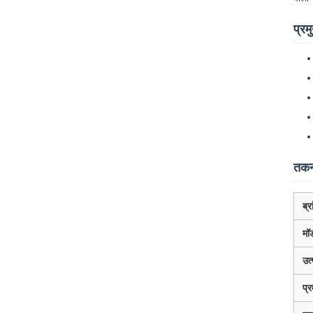
प्रम
तकनी
ब्र
मॉ
उत्
प्