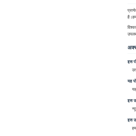
प्रत्
है।हम
विश्व
उपलब्
अक्स
इस पो
उत
यह पो
यह
इस उत
न्
इस उत
हम