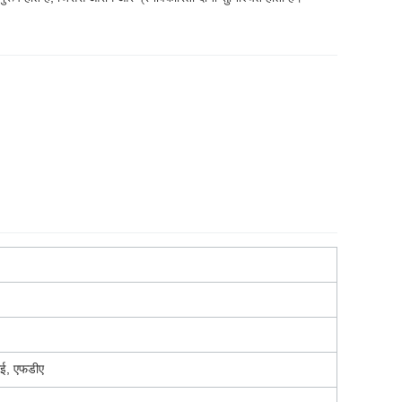
ई, एफडीए