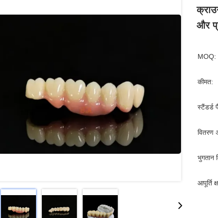
क्राउ
और प्
MOQ:
कीमत:
स्टैंडर्ड 
वितरण 
भुगतान व
आपूर्ति क