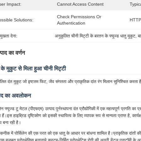
ser Impact:
Cannot Access Content
Typic
Check Permissions Or 
ssible Solutions:
HTTP 
Authentication
रमुखता देना:
अनुकूलित चीनी मिट्टी के बरतन के फ्यूज्ड धातु मुकुट
, 
ब
्पाद का वर्णन
 के मुकुट से मिला हुआ चीनी मिट्टी
लित दंत मुकुट जो इष्टतम फिट, जैव संगतता और प्राकृतिक दांत रंग मिलान सुनिश्चित करता ह
पाद का अवलोकन
िलेन फ्यूज्ड टू मेटल (पीएफएम) उत्पाद पुर्नस्थापना दंत प्रौद्योगिकी में एक महत्वपूर्ण प्रगति का
े हैं।इस हाइब्रिड दृष्टिकोण को इसकी स्थायित्व के लिए व्यापक रूप से मान्यता प्राप्त है, कार
प बना रही है।
नीक में पोर्सिलेन की एक परत को एक धातु के आधार पर बांधना शामिल है।प्राकृतिक दांतों क
एक मजबूत प्रोस्थेसिस बनानाये कस्टम-निर्मित प्रोस्थेटिस रोगी की अनूठी डेंटल एनाटॉमी के अन