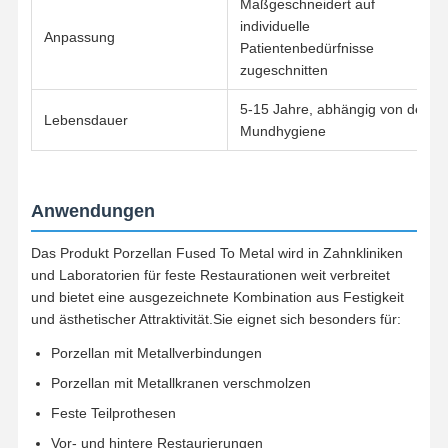
Maßgeschneidert auf
Ausnehmbare Zahnorthopädie
individuelle
Anpassung
Patientenbedürfnisse
Flexible Teilprothesen
zugeschnitten
Teilprothesen aus Metall
5-15 Jahre, abhängig von der
Lebensdauer
Mundhygiene
Akrylpräparate
Zahnmedizinische Präzisions-Zubehöre
Anwendungen
Zahnplatzpfleger
Das Produkt Porzellan Fused To Metal wird in Zahnkliniken
und Laboratorien für feste Restaurationen weit verbreitet
Funktionale Orthodontische Geräte
und bietet eine ausgezeichnete Kombination aus Festigkeit
Kieferorthopädische Retainer
und ästhetischer Attraktivität.Sie eignet sich besonders für:
Porzellan mit Metallverbindungen
Okklusale Schiene
Porzellan mit Metallkranen verschmolzen
Mundschutz
Feste Teilprothesen
Vor- und hintere Restaurierungen
Ortho-Expander