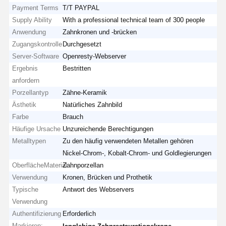
Payment Terms
T/T PAYPAL
Supply Ability
With a professional technical team of 300 people
Anwendung
Zahnkronen und -brücken
Zugangskontrolle
Durchgesetzt
Server-Software
Openresty-Webserver
Ergebnis
Bestritten
anfordern
Porzellantyp
Zähne-Keramik
Ästhetik
Natürliches Zahnbild
Farbe
Brauch
Häufige Ursache
Unzureichende Berechtigungen
Metalltypen
Zu den häufig verwendeten Metallen gehören
Nickel-Chrom-, Kobalt-Chrom- und Goldlegierungen
OberflächeMaterial
Zahnporzellan
Verwendung
Kronen, Brücken und Prothetik
Typische
Antwort des Webservers
Verwendung
Authentifizierung
Erforderlich
Markieren:
,