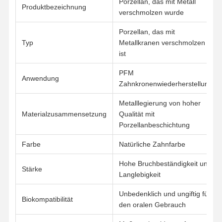
Porzellan, das mit Metall
Produktbezeichnung
verschmolzen wurde
Qualitätskont
Kontakt
Nachrichten
Alle Fälle
Porzellan, das mit
Rolle
Typ
Metallkranen verschmolzen
ist
PFM
Anwendung
Zahnkronenwiederherstellung
Plaudern Sie
Jetzt
Metalllegierung von hoher
Materialzusammensetzung
Qualität mit
Porzellanbeschichtung
Keramischer Zahnersatz
Farbe
Natürliche Zahnfarbe
Emax-Fernier
Hohe Bruchbeständigkeit und
Stärke
Zahnimplantat-Stange
Langlebigkeit
Porzellan, mit Metall verschmolzen
Unbedenklich und ungiftig für
Biokompatibilität
den oralen Gebrauch
Zirkoniebrücke