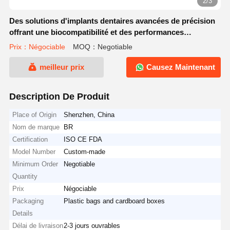
2/3
Des solutions d'implants dentaires avancées de précision
offrant une biocompatibilité et des performances
améliorées pour les chirurgiens
Prix：Négociable
MOQ：Negotiable
meilleur prix
Causez Maintenant
Description De Produit
Place of Origin
Shenzhen, China
Nom de marque
BR
Certification
ISO CE FDA
Model Number
Custom-made
Minimum Order
Negotiable
Quantity
Prix
Négociable
Packaging
Plastic bags and cardboard boxes
Details
Délai de livraison
2-3 jours ouvrables