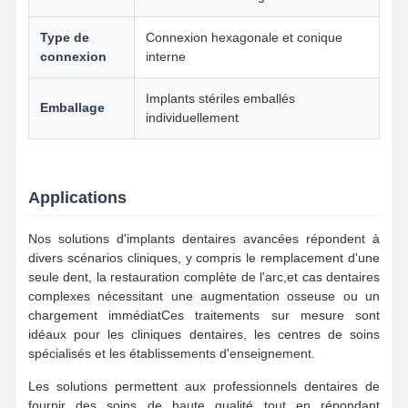
Appareil orthodontique amovible
Type de
Connexion hexagonale et conique
connexion
interne
prothèses partielles souples
Implants stériles emballés
Emballage
Prothèses partielles en métal
individuellement
Prothèses dentaires en acrylique
Attachements dentaires de précision
Applications
Mainteneurs d'espace dentaire
Nos solutions d'implants dentaires avancées répondent à
divers scénarios cliniques, y compris le remplacement d'une
Appareils orthodontiques fonctionnels
seule dent, la restauration complète de l'arc,et cas dentaires
complexes nécessitant une augmentation osseuse ou un
Appareils de rétention orthodontiques
chargement immédiatCes traitements sur mesure sont
idéaux pour les cliniques dentaires, les centres de soins
Écluse occlusale
spécialisés et les établissements d'enseignement.
Garde-bouche
Les solutions permettent aux professionnels dentaires de
fournir des soins de haute qualité tout en répondant