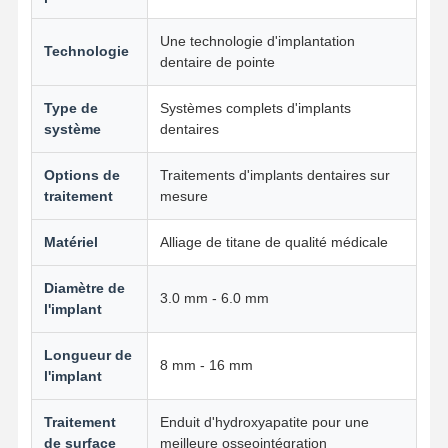
Une technologie d'implantation
Technologie
dentaire de pointe
Contrôle De
Contact
Nouvelles
Tous Les Cas
La Qualité
Type de
Systèmes complets d'implants
système
dentaires
Options de
Traitements d'implants dentaires sur
traitement
mesure
Causez
Maintenant
Matériel
Alliage de titane de qualité médicale
Prothèses en céramique
Diamètre de
3.0 mm - 6.0 mm
l'implant
Faisceau d'Emax
Longueur de
Barre d'implant dentaire
8 mm - 16 mm
l'implant
Porcelaine fondue au métal
Traitement
Enduit d'hydroxyapatite pour une
de surface
meilleure osseointégration
Pont de zirconium