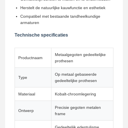
Herstelt de natuurlijke kauwfunctie en esthetiek
Compatibel met bestaande tandheelkundige
Kwaliteitscont
Contacteer
Nieuws
Alle Gevallen
Role
Ons
armaturen
Technische specificaties
Metaalgegoten gedeeltelijke
Praatje Nu
Productnaam
prothesen
Keramische kunstgebitten
Op metaal gebaseerde
Type
gedeeltelijke prothesen
Emax fineer
Materiaal
Kobalt-chroomlegering
Tandimplant Bar
Porselein gesmolten met metaal
Precisie gegoten metalen
Ontwerp
frame
Zirconiabrug
Gedeeltelijk edentulisme