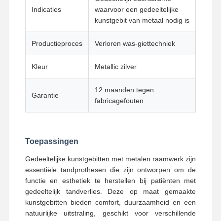
Verwijderbaar orthodontisch apparaat
Indicaties
waarvoor een gedeeltelijke
kunstgebit van metaal nodig is
flexibele gedeeltelijke prothesen
Productieproces
Verloren was-giettechniek
Metalen gedeeltelijke prothese
Volledige acrylprothesen
Kleur
Metallic zilver
Tandprecisiegehechtheid
12 maanden tegen
Garantie
fabricagefouten
Beheerders van tandheelkundige ruimten
Orthodontische functionele apparaten
Toepassingen
Orthodontische houders
Gedeeltelijke kunstgebitten met metalen raamwerk zijn
Occlusieve spalk
essentiële tandprothesen die zijn ontworpen om de
functie en esthetiek te herstellen bij patiënten met
Mondbeschermer
gedeeltelijk tandverlies. Deze op maat gemaakte
kunstgebitten bieden comfort, duurzaamheid en een
Orthodontische expander
natuurlijke uitstraling, geschikt voor verschillende