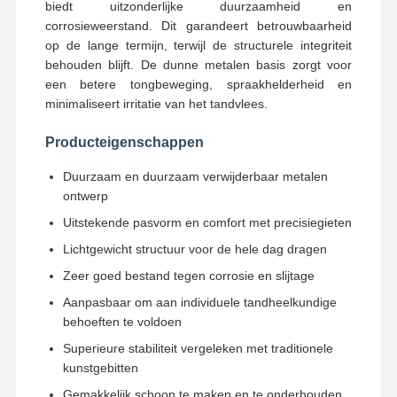
biedt uitzonderlijke duurzaamheid en
corrosieweerstand. Dit garandeert betrouwbaarheid
op de lange termijn, terwijl de structurele integriteit
behouden blijft. De dunne metalen basis zorgt voor
een betere tongbeweging, spraakhelderheid en
minimaliseert irritatie van het tandvlees.
Producteigenschappen
Duurzaam en duurzaam verwijderbaar metalen
ontwerp
Uitstekende pasvorm en comfort met precisiegieten
Lichtgewicht structuur voor de hele dag dragen
Zeer goed bestand tegen corrosie en slijtage
Aanpasbaar om aan individuele tandheelkundige
behoeften te voldoen
Thuis
Producten
Over Ons
Fabrieksreis
Superieure stabiliteit vergeleken met traditionele
kunstgebitten
Gemakkelijk schoon te maken en te onderhouden