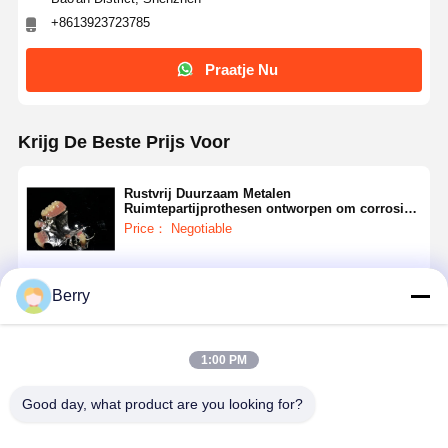
+8613923723785
Praatje Nu
Krijg De Beste Prijs Voor
Rustvrij Duurzaam Metalen
Ruimtepartijprothesen ontworpen om corrosie
te weerstaan en tandheelkundige
Price： Negotiable
hersteloplossingen te bieden
Doorgaan
Berry
1:00 PM
Geadviseerde Producten
Good day, what product are you looking for?