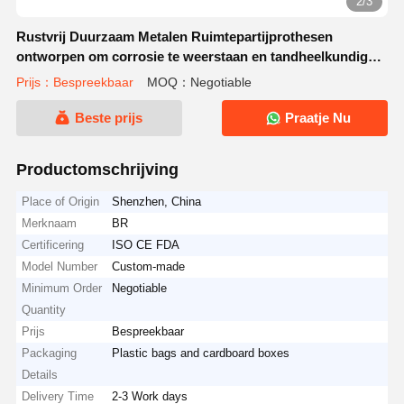
2/3
Rustvrij Duurzaam Metalen Ruimtepartijprothesen
ontworpen om corrosie te weerstaan en tandheelkundige
hersteloplossingen te bieden
Prijs：Bespreekbaar
MOQ：Negotiable
Beste prijs
Praatje Nu
Productomschrijving
Place of Origin
Shenzhen, China
Merknaam
BR
Certificering
ISO CE FDA
Model Number
Custom-made
Minimum Order
Negotiable
Quantity
Prijs
Bespreekbaar
Packaging
Plastic bags and cardboard boxes
Details
Delivery Time
2-3 Work days