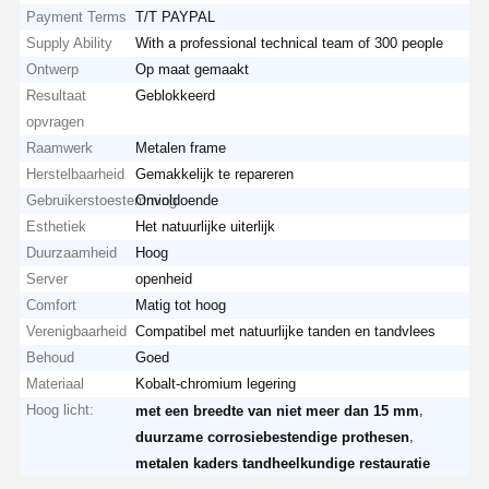
Payment Terms
T/T PAYPAL
Supply Ability
With a professional technical team of 300 people
Ontwerp
Op maat gemaakt
Resultaat
Geblokkeerd
opvragen
Raamwerk
Metalen frame
Herstelbaarheid
Gemakkelijk te repareren
Gebruikerstoestemming
Onvoldoende
Esthetiek
Het natuurlijke uiterlijk
Duurzaamheid
Hoog
Server
openheid
Comfort
Matig tot hoog
Verenigbaarheid
Compatibel met natuurlijke tanden en tandvlees
Behoud
Goed
Materiaal
Kobalt-chromium legering
Hoog licht:
,
met een breedte van niet meer dan 15 mm
,
duurzame corrosiebestendige prothesen
metalen kaders tandheelkundige restauratie