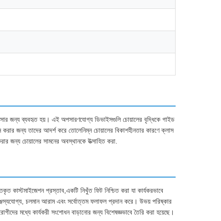
চিকিত্সার জন্য ব্যবহৃত হয়। এই অপসারণযোগ্য ডিভাইসগুলি চোয়ালের বৃদ্ধিকে গাইড
ন করার জন্য তাদের আদর্শ করে তোলেনিম্ন চোয়ালের বিকাশহীনতার কারণে ক্লাস
ত করার জন্য চোয়ালের সামনের অবস্থানকে উত্সাহিত করা.
কৃত কাস্টমাইজেশন প্রস্তাব,একটি নিখুঁত ফিট নিশ্চিত করা যা কার্যকরভাবে
সামঞ্জস্যযোগ্য, চলমান আরাম এবং সর্বোত্তম ফলাফল প্রদান করে। উভয় পরিষ্কার
ুণ রোগীদের মধ্যে কার্যকরী সংশোধন বাড়ানোর জন্য বিশেষজ্ঞভাবে তৈরি করা হয়েছে।