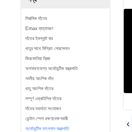
সিরামিক দাঁতের
Emax ব্যহ্যাবরণ
দাঁতের ইমপ্লান্ট বার
ধাতুর সাথে মিশ্রিত পোরসেলান
জিরকোনিয়া ব্রিজ
অপসারণযোগ্য অর্থোডন্টিক যন্ত্রপাতি
নমনীয় আংশিক দাঁত
ধাতু আংশিক দাঁতের
সম্পূর্ণ এক্রাইলিক দাঁতের
দাঁতের যথার্থতা সংযোজন
ডেন্টাল স্পেস রক্ষণাবেক্ষণকারী
অর্থোডন্টিক ফাংশনাল যন্ত্রপাতি