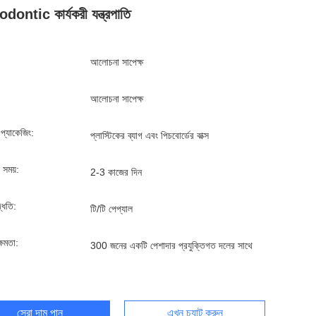
dontic কার্যকরী যন্ত্রপাতি
আলোচনা সাপেক্ষ
আলোচনা সাপেক্ষ
্ড প্যাকেজিং:
প্লাস্টিকের ব্যাগ এবং পিচবোর্ডের বাক্স
 সময়:
2-3 কাজের দিন
দ্ধতি:
টি/টি পেপ্যাল
্ষমতা:
300 জনের একটি পেশাদার প্রযুক্তিগত দলের সাথে
সেরা দাম পান
এখন চ্যাট করুন