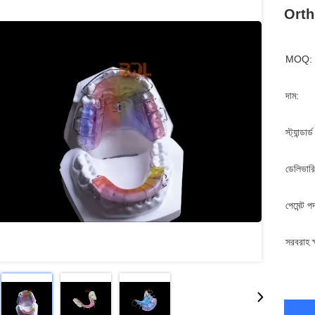
Ortho
MOQ:
দাম:
স্ট্যান্ডার
ডেলিভারি
পেমেন্ট প
সরবরাহ ক