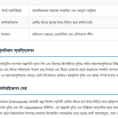
পার্শ্ব প্রতিক্রিয়া
প্রাথমিকভাবে সম্ভাব্য অস্বস্তি এবং বক্তৃতা অসুবিধা
কাস্টমাইজেশন
রোগীর দাঁতের ছাপের উপর ভিত্তি করে কাস্টম তৈরি
উপাদান
মেডিকেল গ্রেডের এক্রাইলিক এবং স্টেইনলেস স্টীল
্লিনিকাল অ্যাপ্লিকেশন
র্থোডন্টিক ফাংশনাল যন্ত্রপাতি মূলত শিশু এবং কিশোর-কিশোরীদের বৃদ্ধির পর্যায়ে ম্যালোক্লুসিয়নের 
রে এবং দাঁতের সারিবদ্ধতা উন্নত করে,উপরের এবং নীচের চোয়ালের মধ্যে কঙ্কালের অসঙ্গতি সংশোধ
 এর ম্যালোক্লুসিয়নের ক্ষেত্রে এগুলি বিশেষভাবে কার্যকর।প্রাকৃতিক বৃদ্ধি এবং কামড় সম্পর্ক উন্ন
াস্টমাইজেশন সেবা
মাদের Orthodontic কার্যকরী যন্ত্র সিস্টেম প্রতিটি রোগীর দাঁতের ছাপ উপর ভিত্তি করে ব্যক্তিগত
োয়াল বৃদ্ধি এবং দাঁত repositions উদ্দীপিত. এই যন্ত্রগুলি বৃদ্ধি এবং চিকিত্সার অগ্রগতির জন্য 
বং রঙিন বিকল্পগুলিতে উপলব্ধ,আমাদের বিশেষায়িত অফারগুলির মধ্যে রয়েছে হার্স্ট অ্যাপ্লায়েন্স, তর