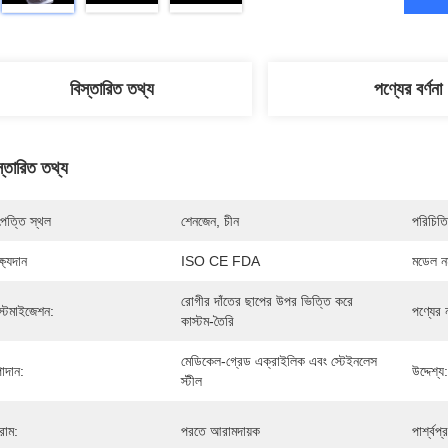
বিস্তারিত তথ্য
পণ্যের বর্ণনা
স্তারিত তথ্য
পত্তি স্থল
শেনজেন, চীন
পরিচিতি
্ষ্যদান
ISO CE FDA
মডেল নম
রোগীর দাঁতের ছাপের উপর ভিত্তি করে 
স্টমাইজেশন:
পণ্যের 
কাস্টম-তৈরি
মেডিকেল-গ্রেড এক্রাইলিক এবং স্টেইনলেস 
াদান:
উদ্দেশ্য:
স্টীল
াম:
পরতে আরামদায়ক
পার্শ্বপ্