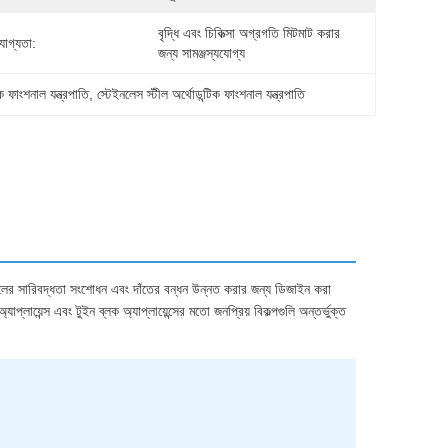
বৃদ্ধি এবং চিকিত্সা অগ্রগতি মিটমাট করার 
যোগ্যতা:
জন্য সামঞ্জস্যযোগ্য
ক ফাংশনাল যন্ত্রপাতি
, 
স্টেইনলেস স্টীল অর্থোডন্টিক ফাংশনাল যন্ত্রপাতি
োয়ালের সারিবদ্ধতা সংশোধন এবং দাঁতের বন্ধন উন্নত করার জন্য ডিজাইন করা
যাপ্লায়েন্স এবং টুইন ব্লক অ্যাপ্লায়েন্সের মতো জনপ্রিয় বিকল্পগুলি অন্তর্ভুক্ত