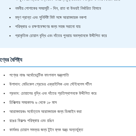
নমনীয় পোশাকের সময়সূচী - দিন, রাত বা উভয়ই নির্ধারিত হিসাবে
মসৃণ প্রান্ত এবং সুনির্দিষ্ট ফিট সঙ্গে আরামদায়ক নকশা
পরিষ্কার ও রক্ষণাবেক্ষণের জন্য সহজ সরানো যায়
প্রাকৃতিক চোয়াল বৃদ্ধি এবং দাঁতের পুনরায় অবস্থানকে উদ্দীপিত করে
ণ্যের বৈশিষ্ট্য
পণ্যের নামঃ অর্থোডোন্টিক ফাংশনাল যন্ত্রপাতি
উপাদান: মেডিকেল গ্রেডের এক্রাইলিক এবং স্টেইনলেস স্টীল
প্রভাব: চোয়ালের বৃদ্ধি এবং দাঁতের প্রতিস্থাপনকে উদ্দীপিত করে
চিকিত্সার সময়কালঃ ৬ থেকে ১৮ মাস
আরামদায়কঃ সর্বোত্তম আরামদায়ক জন্য ডিজাইন করা
রঙের বিকল্পঃ পরিষ্কার এবং রঙিন
কার্যকর চোয়াল সমন্বয় জন্য টুইন ব্লক যন্ত্র অন্তর্ভুক্ত