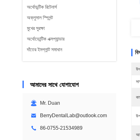
অর্থোডন্টিক রিটেনার্স
অক্লুসাল স্প্লিন্ট
মুখের সুরক্ষা
অর্থোডোন্টিক এক্সপ্যান্ডার
দাঁতের ইমপ্লান্ট সমাধান
বি
উৎ
সাক
আমাদের সাথে যোগাযোগ
কা
Mr. Duan
BerryDentalLab@outlook.com
উপ
86-0755-21534989
আর