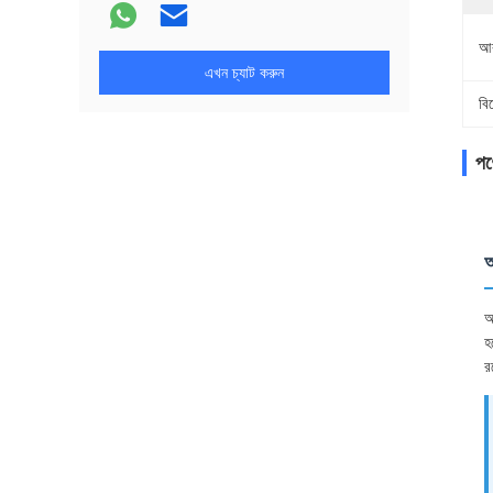
আর
এখন চ্যাট করুন
বি
পণ্
অ
অ
হ
র