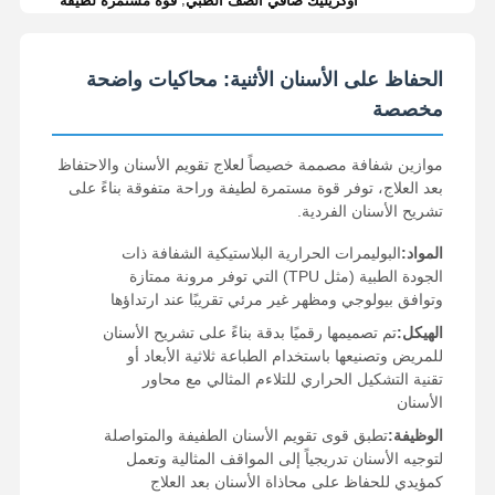
أوكريليك صافي الصف الطبي
قوة مستمرة لطيفة
الحفاظ على الأسنان الأثنية: محاكيات واضحة
مخصصة
موازين شفافة مصممة خصيصاً لعلاج تقويم الأسنان والاحتفاظ
بعد العلاج، توفر قوة مستمرة لطيفة وراحة متفوقة بناءً على
تشريح الأسنان الفردية.
المواد:
البوليمرات الحرارية البلاستيكية الشفافة ذات
الجودة الطبية (مثل TPU) التي توفر مرونة ممتازة
وتوافق بيولوجي ومظهر غير مرئي تقريبًا عند ارتداؤها
الهيكل:
تم تصميمها رقميًا بدقة بناءً على تشريح الأسنان
للمريض وتصنيعها باستخدام الطباعة ثلاثية الأبعاد أو
تقنية التشكيل الحراري للتلاءم المثالي مع محاور
الأسنان
الوظيفة:
تطبق قوى تقويم الأسنان الطفيفة والمتواصلة
لتوجيه الأسنان تدريجياً إلى المواقف المثالية وتعمل
كمؤيدي للحفاظ على محاذاة الأسنان بعد العلاج