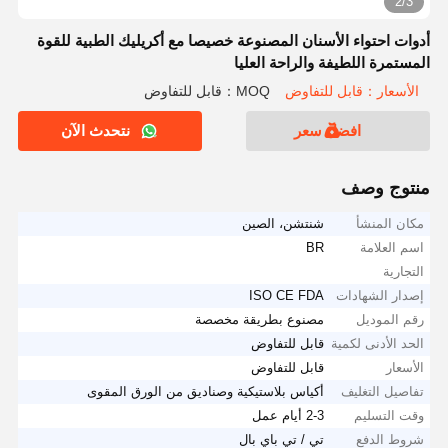
2/3
أدوات احتواء الأسنان المصنوعة خصيصا مع أكريليك الطبية للقوة
المستمرة اللطيفة والراحة العليا
الأسعار：قابل للتفاوض
MOQ：قابل للتفاوض
افضل سعر
نتحدث الآن
منتوج وصف
مكان المنشأ
شنتشن، الصين
اسم العلامة
BR
التجارية
إصدار الشهادات
ISO CE FDA
رقم الموديل
مصنوع بطريقة مخصصة
الحد الأدنى لكمية
قابل للتفاوض
الأسعار
قابل للتفاوض
تفاصيل التغليف
أكياس بلاستيكية وصناديق من الورق المقوى
وقت التسليم
2-3 أيام عمل
شروط الدفع
تي / تي باي بال