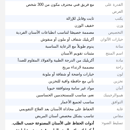
القدرة على
مع فريق فني محترف مكون من 300 شخص
العرض
يكتب
ثابت وقابل للإزالة
وزن
خفيف الوزن
التخصيص
مصممة خصيصًا لتناسب انطباعات الأسنان الفردية
خيارات الألوان
أكريليك شفاف أو ملون أو منقوش
متانة
يدوم طويلاً مع الرعاية المناسبة
اسم المنتج
مثبتات تقويم الأسنان
مادة
أكريليك من الدرجة الطبية والفولاذ المقاوم للصدأ
راحة
مصممة لارتداء مريح
لون
خيارات واضحة أو شفافة أو ملونة
تخزين
تأتي مع حافظة واقية للتخزين
أمان
مواد غير سامة ومتوافقة حيويا
هيبوالرجينيك
نعم، مناسب للمستخدمين الحساسين
التوافق
مناسب لجميع الأعمار
غاية
الحفاظ على محاذاة الأسنان بعد العلاج التقويمي
مقاس
تناسب بشكل مخصص أسنان المريض
تسليط الضوء:
,
أدوات الحفاظ على الأسنان المصنوعة حسب الطلب
,