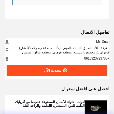
ضبط الجودة
اتصل بنا
أخبار
جميع القضايا
تفاصيل الاتصال
Mr. Duan
الغرفة 301، الطابق الثالث، المبنى ب5، المنطقة ب، رقم 35 شارع
نتحدث الآن
فويوان 1، مجتمع زانتشينغ، منطقة فوهاي، منطقة باوان، شنشن
+8613923723785
أطقم الأسنان الخزفية
نتحدث الآن
قشرة ايماكس
شريط زرع الأسنان
احصل على افضل سعر ل
الخزف المندمج مع المعدن
أدوات احتواء الأسنان المصنوعة خصيصا مع أكريليك
جسر زركونيا
الطبية للقوة المستمرة اللطيفة والراحة العليا